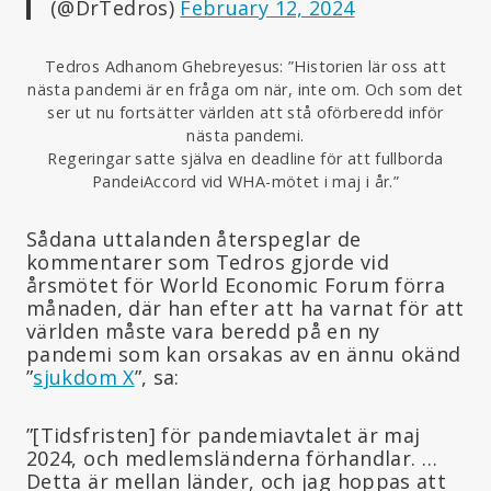
(@DrTedros)
February 12, 2024
Tedros Adhanom Ghebreyesus: ”Historien lär oss att
nästa pandemi är en fråga om när, inte om. Och som det
ser ut nu fortsätter världen att stå oförberedd inför
nästa pandemi.
Regeringar satte själva en deadline för att fullborda
PandeiAccord vid WHA-mötet i maj i år.”
Sådana uttalanden återspeglar de
kommentarer som Tedros gjorde vid
årsmötet för World Economic Forum förra
månaden, där han efter att ha varnat för att
världen måste vara beredd på en ny
pandemi som kan orsakas av en ännu okänd
”
sjukdom X
”, sa:
”[Tidsfristen] för pandemiavtalet är maj
2024, och medlemsländerna förhandlar. …
Detta är mellan länder, och jag hoppas att