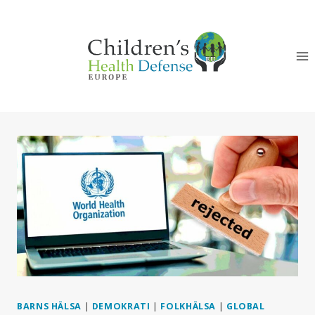
Skip
to
content
BARNS HÄLSA
|
DEMOKRATI
|
FOLKHÄLSA
|
GLOBAL