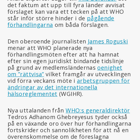
det faktum att upp till fyra länder avvisat
förslaget kan vara ett tecken på att WHO
står inför större hinder i de
pågående
förhandlingarna
om båda förslagen.
Den oberoende journalisten
James Roguski
menar att WHO planerade nya
förhandlingsmöten efter att ha hamnat
efter sin egen juridiskt bindande tidslinje
på grund av medlemsländernas
oenighet
om ”rättvisa”
vilket framgår av utvecklingen
vid förra veckans möte i
arbetsgruppen för
ändringar av det internationella
hälsoreglementet
(WGIHR).
Nya uttalanden från
WHO:s generaldirektör
Tedros Adhanom Ghebreyesus tyder också
på en växande oro över hur förhandlingarna
fortskrider och sannolikheten för att nå en
överenskommelse om de föreslagna