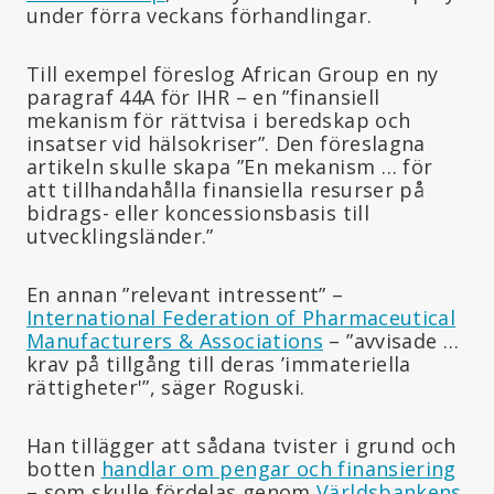
under förra veckans förhandlingar.
Till exempel föreslog African Group en ny
paragraf 44A för IHR – en ”finansiell
mekanism för rättvisa i beredskap och
insatser vid hälsokriser”. Den föreslagna
artikeln skulle skapa ”En mekanism … för
att tillhandahålla finansiella resurser på
bidrags- eller koncessionsbasis till
utvecklingsländer.”
En annan ”relevant intressent” –
International Federation of Pharmaceutical
Manufacturers & Associations
– ”avvisade …
krav på tillgång till deras ’immateriella
rättigheter'”, säger Roguski.
Han tillägger att sådana tvister i grund och
botten
handlar om pengar och finansiering
– som skulle fördelas genom
Världsbankens