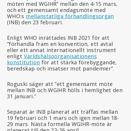
möten med WGIHR” mellan den 4-15 mars,
och ett gemensamt endagsmöte med
WHO:s
mellanstatliga förhandlingsorgan
(INB) den 23 februari.
Enligt WHO inrättades INB 2021 för att
”förhandla fram en konvention, ett avtal
eller ett annat internationellt instrument
enligt
Världshälsoorganisationens
konstitution
för att stärka förebyggande,
beredskap och insatser mot pandemier”.
Roguski säger att ”ett gemensamt möte
mellan INB och WGIHR hölls i hemlighet den
31 januari.”
Separat är INB planerat att träffas mellan
19 februari och 1 mars och igen mellan 18-
29 mars. Nästa formella WGIHR-möte är
planerat till den 22-26 april.