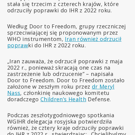
stała się trzecim z czterech krajów, które
odrzuciły poprawki do IHR z 2022 roku.
Według Door to Freedom, grupy rzeczniczej
sprzeciwiającej się proponowanym przez
WHO instrumentom,
Iran również odrzucił
popraw
ki do IHR z 2022 roku.
„Iran zauważa, że odrzucił poprawki z maja
2022 r., ponieważ skracają one czas na
zastrzeżenie lub odrzucenie” – napisała
Door to Freedom. Door to Freedom zostało
założone w zeszłym roku przez
dr Meryl
Nass
, członkinię naukowego komitetu
doradczego
Children’s Health
Defense.
Podczas zeszłotygodniowego spotkania
WGIHR delegacja rosyjska potwierdziła
również, że cztery kraje odrzuciły poprawki
do IHR z 2022 r., stwierdzając: „Chcielibyśmy