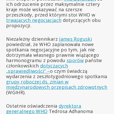
ich odrzucenie przez maksymalnie cztery
kraje może wskazywać na szersze
przeszkody, przed którymi stoi WHO w
trwających negocjacjach
dotyczących obu
propozycji.
Niezależny dziennikarz
James Roguski
powiedział, że WHO zaplanowała nowe
spotkania negocjacyjne po tym, jak nie
dotrzymała własnego prawnie wiążącego
harmonogramu z powodu
sporów
państw
członkowskich
dotyczących
„sprawiedliwości” –
o czym świadczą
wydarzenia z zeszłotygodniowego spotkania
grupy roboczej ds. zmian w
międzynarodowych przepisach zdrowotnych
(WGIHR).
Ostatnie oświadczenia
dyrektora
generalnego WHO
Tedrosa Adhanoma