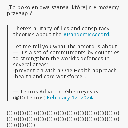
„To pokoleniowa szansa, której nie możemy
przegapić
There’s a litany of lies and conspiracy
theories about the
#PandemicAccord
.
Let me tell you what the accord is about
— it’s a set of commitments by countries
to strengthen the world’s defences in
several areas:
-prevention with a One Health approach
-health and care workforce…
— Tedros Adhanom Ghebreyesus
(@DrTedros)
February 12, 2024
((((((((((((((((((((((((((((((((((((((((((((((((((((((((((((((
((((((((((((((((((((((((((((((((((((((((((((((((((((((((((((((
((((((((((((((((