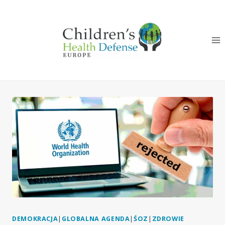
Przeskocz
do
treści
DEMOKRACJA
|
GLOBALNA AGENDA
|
ŚOZ
|
ZDROWIE