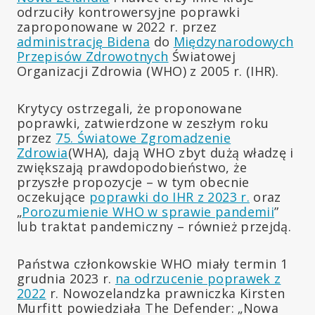
odrzuciły kontrowersyjne poprawki
zaproponowane w 2022 r. przez
administrację Bidena
do
Międzynarodowych
Przepisów Zdrowotnych
Światowej
Organizacji Zdrowia (WHO) z 2005 r. (IHR).
Krytycy ostrzegali, że proponowane
poprawki, zatwierdzone w zeszłym roku
przez
75. Światowe Zgromadzenie
Zdrowia
(WHA), dają WHO zbyt dużą władzę i
zwiększają prawdopodobieństwo, że
przyszłe propozycje – w tym obecnie
oczekujące
poprawki do IHR z 2023 r.
oraz
„
Porozumienie WHO w sprawie pandemii
”
lub traktat pandemiczny – również przejdą.
Państwa członkowskie WHO miały termin 1
grudnia 2023 r.
na odrzucenie poprawek z
2022
r. Nowozelandzka prawniczka Kirsten
Murfitt powiedziała The Defender: „Nowa