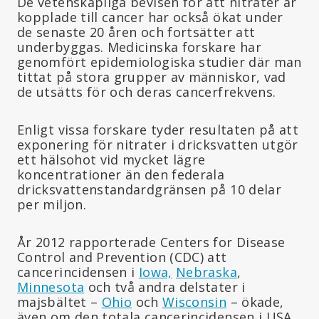
De vetenskapliga bevisen för att nitrater är
kopplade till cancer har också ökat under
de senaste 20 åren och fortsätter att
underbyggas. Medicinska forskare har
genomfört epidemiologiska studier där man
tittat på stora grupper av människor, vad
de utsätts för och deras cancerfrekvens.
Enligt vissa forskare tyder resultaten på att
exponering för nitrater i dricksvatten utgör
ett hälsohot vid mycket lägre
koncentrationer än den federala
dricksvattenstandardgränsen på 10 delar
per miljon.
År 2012 rapporterade Centers for Disease
Control and Prevention (CDC) att
cancerincidensen i
Iowa,
Nebraska
,
Minnesota
och två andra delstater i
majsbältet –
Ohio
och
Wisconsin
– ökade,
även om den totala cancerincidensen i USA