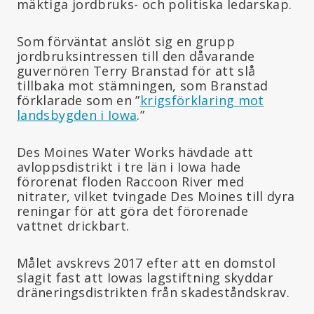
mäktiga jordbruks- och politiska ledarskap.
Som förväntat anslöt sig en grupp
jordbruksintressen till den dåvarande
guvernören Terry Branstad för att slå
tillbaka mot stämningen, som Branstad
förklarade som en ”
krigsförklaring mot
landsbygden i Iowa
.”
Des Moines Water Works hävdade att
avloppsdistrikt i tre län i Iowa hade
förorenat floden Raccoon River med
nitrater, vilket tvingade Des Moines till dyra
reningar för att göra det förorenade
vattnet drickbart.
Målet avskrevs 2017 efter att en domstol
slagit fast att Iowas lagstiftning skyddar
dräneringsdistrikten från skadeståndskrav.