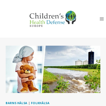
Skip
to
content
BARNS HÄLSA
|
FOLKHÄLSA