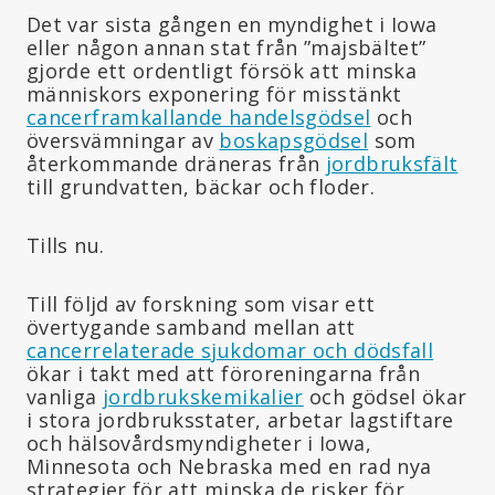
Det var sista gången en myndighet i Iowa
eller någon annan stat från ”majsbältet”
gjorde ett ordentligt försök att minska
människors exponering för misstänkt
cancerframkallande handelsgödsel
och
översvämningar av
boskapsgödsel
som
återkommande dräneras från
jordbruksfält
till grundvatten, bäckar och floder.
Tills nu.
Till följd av forskning som visar ett
övertygande samband mellan att
cancerrelaterade sjukdomar och dödsfall
ökar i takt med att föroreningarna från
vanliga
jordbrukskemikalier
och gödsel ökar
i stora jordbruksstater, arbetar lagstiftare
och hälsovårdsmyndigheter i Iowa,
Minnesota och Nebraska med en rad nya
strategier för att minska de risker för