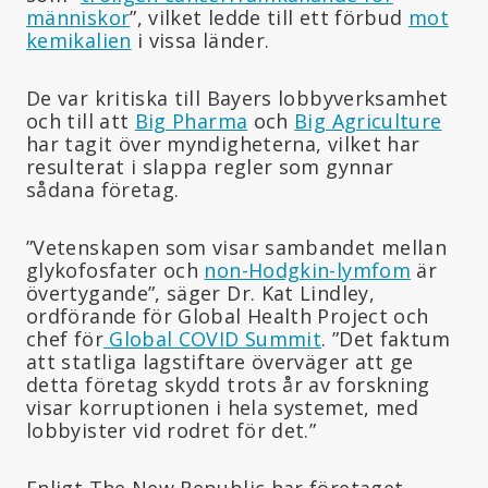
människor
”, vilket ledde till ett förbud
mot
kemikalien
i vissa länder.
De var kritiska till Bayers lobbyverksamhet
och till att
Big Pharma
och
Big Agriculture
har tagit över myndigheterna, vilket har
resulterat i slappa regler som gynnar
sådana företag.
”Vetenskapen som visar sambandet mellan
glykofosfater och
non-Hodgkin-lymfom
är
övertygande”, säger Dr. Kat Lindley,
ordförande för Global Health Project och
chef för
Global COVID Summit
. ”Det faktum
att statliga lagstiftare överväger att ge
detta företag skydd trots år av forskning
visar korruptionen i hela systemet, med
lobbyister vid rodret för det.”
Enligt The New Republic har företaget