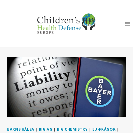
Skip
to
content
BARNS HÄLSA
|
BIG AG
|
BIG CHEMISTRY
|
EU-FRÅGOR
|