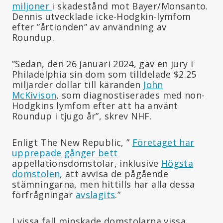
miljoner
i skadestånd mot Bayer/Monsanto.
Dennis utvecklade icke-Hodgkin-lymfom
efter ”årtionden” av användning av
Roundup.
”Sedan, den 26 januari 2024, gav en jury i
Philadelphia sin dom som tilldelade $2.25
miljarder dollar till käranden
John
McKivison
, som diagnostiserades med non-
Hodgkins lymfom efter att ha använt
Roundup i tjugo år”, skrev NHF.
Enligt The New Republic, ”
Företaget har
upprepade gånger bett
appellationsdomstolar, inklusive
Högsta
domstolen
, att avvisa de pågående
stämningarna, men hittills har alla dessa
förfrågningar
avslagits
.”
I vissa fall minskade domstolarna vissa