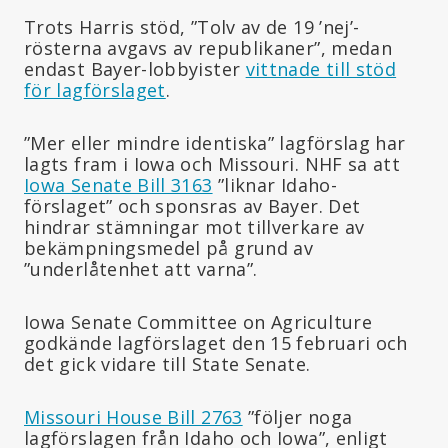
Trots Harris stöd, ”Tolv av de 19 ’nej’-
rösterna avgavs av republikaner”, medan
endast Bayer-lobbyister
vittnade till stöd
för lagförslaget
.
”Mer eller mindre identiska” lagförslag har
lagts fram i Iowa och Missouri. NHF sa att
Iowa Senate Bill 3163
”liknar Idaho-
förslaget” och sponsras av Bayer. Det
hindrar stämningar mot tillverkare av
bekämpningsmedel på grund av
”underlåtenhet att varna”.
Iowa Senate Committee on Agriculture
godkände lagförslaget den 15 februari och
det gick vidare till State Senate.
Missouri House Bill 2763
”följer noga
lagförslagen från Idaho och Iowa”, enligt