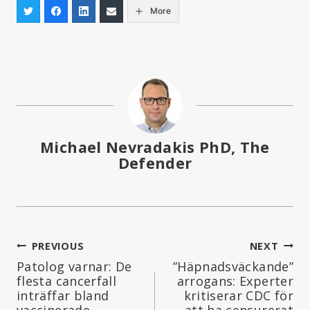
More
Michael Nevradakis PhD, The
Defender
Inläggsnavigering
PREVIOUS
NEXT
Patolog varnar: De
”Häpnadsväckande”
flesta cancerfall
arrogans: Experter
inträffar bland
kritiserar CDC för
vaccinerade
att ha censurerat