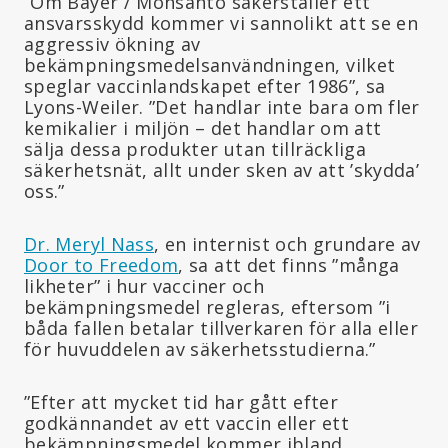
”Om Bayer / Monsanto säkerställer ett
ansvarsskydd kommer vi sannolikt att se en
aggressiv ökning av
bekämpningsmedelsanvändningen, vilket
speglar vaccinlandskapet efter 1986”, sa
Lyons-Weiler. ”Det handlar inte bara om fler
kemikalier i miljön – det handlar om att
sälja dessa produkter utan tillräckliga
säkerhetsnät, allt under sken av att ’skydda’
oss.”
Dr. Meryl Nass
, en internist och grundare av
Door to Freedom
, sa att det finns ”många
likheter” i hur vacciner och
bekämpningsmedel regleras, eftersom ”i
båda fallen betalar tillverkaren för alla eller
för huvuddelen av säkerhetsstudierna.”
”Efter att mycket tid har gått efter
godkännandet av ett vaccin eller ett
bekämpningsmedel kommer ibland