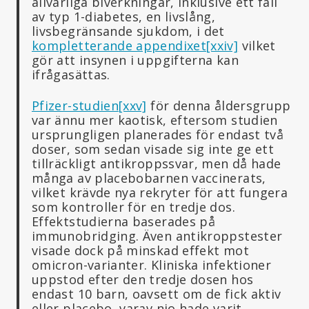
allvarliga biverkningar, inklusive ett fall
av typ 1-diabetes, en livslång,
livsbegränsande sjukdom, i det
kompletterande appendixet
[xxiv]
vilket
gör att insynen i uppgifterna kan
ifrågasättas.
Pfizer-studien
[xxv]
för denna åldersgrupp
var ännu mer kaotisk, eftersom studien
ursprungligen planerades för endast två
doser, som sedan visade sig inte ge ett
tillräckligt antikroppssvar, men då hade
många av placebobarnen vaccinerats,
vilket krävde nya rekryter för att fungera
som kontroller för en tredje dos.
Effektstudierna baserades på
immunobridging. Även antikroppstester
visade dock på minskad effekt mot
omicron-varianter. Kliniska infektioner
uppstod efter den tredje dosen hos
endast 10 barn, oavsett om de fick aktiv
eller placebo, varav nio hade varit