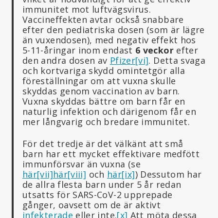
immunitet mot luftvägsvirus.
Vaccineffekten avtar också snabbare
efter den pediatriska dosen (som är lägre
än vuxendosen), med negativ effekt hos
5-11-åringar inom endast
6 veckor
efter
den andra dosen av
Pfizer
[vi]
. Detta svaga
och kortvariga skydd omintetgör alla
föreställningar om att vuxna skulle
skyddas genom vaccination av barn.
Vuxna skyddas bättre om barn får en
naturlig infektion och därigenom får en
mer långvarig och bredare immunitet.
För det tredje är det välkänt att små
barn har ett mycket effektivare medfött
immunförsvar än vuxna (se
här
[vii]
här
[viii]
och
här
[ix]
) Dessutom har
de allra flesta barn under 5 år redan
utsatts för SARS-CoV-2 upprepade
gånger, oavsett om de är aktivt
infekterade
eller inte.
[x]
Att möta dessa