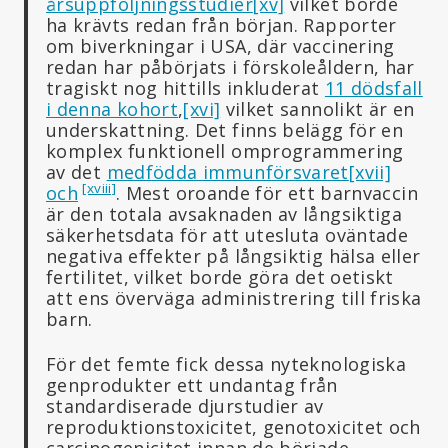
årsuppföljningsstudier
[xv]
vilket borde
ha krävts redan från början. Rapporter
om biverkningar i USA, där vaccinering
redan har påbörjats i förskoleåldern, har
tragiskt nog hittills inkluderat
11 dödsfall
i denna kohort
,
[xvi]
vilket sannolikt är en
underskattning. Det finns belägg för en
komplex funktionell omprogrammering
av det
medfödda immunförsvaret
[xvii]
[xviii]
och
. Mest oroande för ett barnvaccin
är den totala avsaknaden av långsiktiga
säkerhetsdata för att utesluta oväntade
negativa effekter på långsiktig hälsa eller
fertilitet, vilket borde göra det oetiskt
att ens överväga administrering till friska
barn.
För det femte fick dessa nyteknologiska
genprodukter ett undantag från
standardiserade djurstudier av
reproduktionstoxicitet, genotoxicitet och
carcinogenicitet innan de började