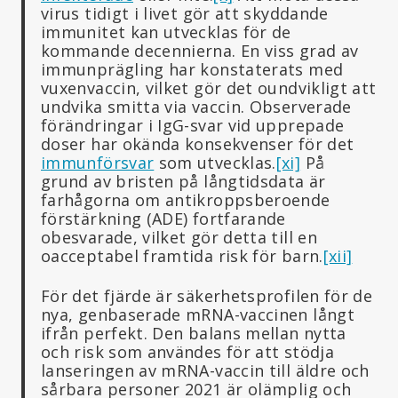
virus tidigt i livet gör att skyddande
immunitet kan utvecklas för de
kommande decennierna. En viss grad av
immunprägling har konstaterats med
vuxenvaccin, vilket gör det oundvikligt att
undvika smitta via vaccin. Observerade
förändringar i IgG-svar vid upprepade
doser har okända konsekvenser för det
immunförsvar
som utvecklas.
[xi]
På
grund av bristen på långtidsdata är
farhågorna om antikroppsberoende
förstärkning (ADE) fortfarande
obesvarade, vilket gör detta till en
oacceptabel framtida risk för barn.
[xii]
För det fjärde är säkerhetsprofilen för de
nya, genbaserade mRNA-vaccinen långt
ifrån perfekt. Den balans mellan nytta
och risk som användes för att stödja
lanseringen av mRNA-vaccin till äldre och
sårbara personer 2021 är olämplig och