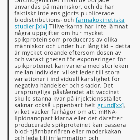
användas på människor, och de har
faktiskt inte ens gjorts publicerade
biodistributions- och
farmakokinetiska
studier
.
[xix]
Tillverkarna har inte lämnat
några uppgifter om hur mycket
spikprotein som produceras av olika
människor och under hur lång tid – detta
är mycket oroande eftersom dosen av
och varaktigheten för exponeringen för
spikproteinet kan variera med storleken
mellan individer, vilket leder till stora
variationer i individuell känslighet för
negativa händelser och skador. Det
ursprungliga påståendet att vaccinet
skulle stanna kvar på injektionsstället
saknar också uppenbart helt
grund
[xx]
,
vilket väcker farhågor om att mRNA-
lipidnanopartiklarna eller det därefter
producerade spikproteinet kan passera
blod-hjärnbarriären eller moderkakan
och leda till inflammation och