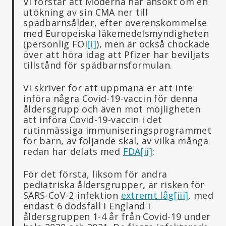
Vi förstår att Moderna har ansökt om en
utökning av sin CMA ner till
spädbarnsålder, efter överenskommelse
med Europeiska läkemedelsmyndigheten
(personlig FOI
[i]
), men är också chockade
över att höra idag att Pfizer har beviljats
tillstånd för spädbarnsformulan.
Vi skriver för att uppmana er att inte
införa några Covid-19-vaccin för denna
åldersgrupp och även mot möjligheten
att införa Covid-19-vaccin i det
rutinmässiga immuniseringsprogrammet
för barn, av följande skäl, av vilka många
redan har delats med
FDA
[ii]
:
För det första, liksom för andra
pediatriska åldersgrupper, är risken för
SARS-CoV-2-infektion
extremt låg
[iii]
, med
endast 6 dödsfall i England i
åldersgruppen 1-4 år från Covid-19 under