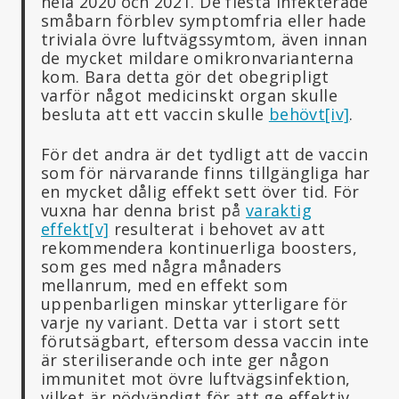
hela 2020 och 2021. De flesta infekterade
småbarn förblev symptomfria eller hade
triviala övre luftvägssymtom, även innan
de mycket mildare omikronvarianterna
kom. Bara detta gör det obegripligt
varför något medicinskt organ skulle
besluta att ett vaccin skulle
behövt
[iv]
.
För det andra är det tydligt att de vaccin
som för närvarande finns tillgängliga har
en mycket dålig effekt sett över tid. För
vuxna har denna brist på
varaktig
effekt
[v]
resulterat i behovet av att
rekommendera kontinuerliga boosters,
som ges med några månaders
mellanrum, med en effekt som
uppenbarligen minskar ytterligare för
varje ny variant. Detta var i stort sett
förutsägbart, eftersom dessa vaccin inte
är steriliserande och inte ger någon
immunitet mot övre luftvägsinfektion,
vilket är nödvändigt för att ge effektiv