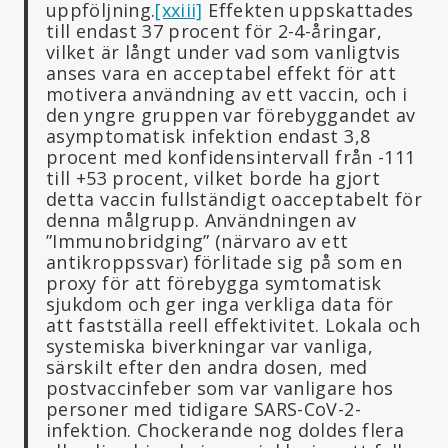
uppföljning.
[xxiii]
Effekten uppskattades
till endast 37 procent för 2-4-åringar,
vilket är långt under vad som vanligtvis
anses vara en acceptabel effekt för att
motivera användning av ett vaccin, och i
den yngre gruppen var förebyggandet av
asymptomatisk infektion endast 3,8
procent med konfidensintervall från -111
till +53 procent, vilket borde ha gjort
detta vaccin fullständigt oacceptabelt för
denna målgrupp. Användningen av
”Immunobridging” (närvaro av ett
antikroppssvar) förlitade sig på som en
proxy för att förebygga symtomatisk
sjukdom och ger inga verkliga data för
att fastställa reell effektivitet. Lokala och
systemiska biverkningar var vanliga,
särskilt efter den andra dosen, med
postvaccinfeber som var vanligare hos
personer med tidigare SARS-CoV-2-
infektion. Chockerande nog doldes flera