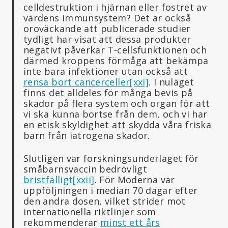
celldestruktion i hjärnan eller fostret av
värdens immunsystem? Det är också
oroväckande att publicerade studier
tydligt har visat att dessa produkter
negativt påverkar T-cellsfunktionen och
därmed kroppens förmåga att bekämpa
inte bara infektioner utan också att
rensa bort cancerceller
[xxi]
. I nuläget
finns det alldeles för många bevis på
skador på flera system och organ för att
vi ska kunna bortse från dem, och vi har
en etisk skyldighet att skydda våra friska
barn från iatrogena skador.
Slutligen var forskningsunderlaget för
småbarnsvaccin bedrövligt
bristfälligt
[xxii]
. För Moderna var
uppföljningen i median 70 dagar efter
den andra dosen, vilket strider mot
internationella riktlinjer som
rekommenderar
minst ett års