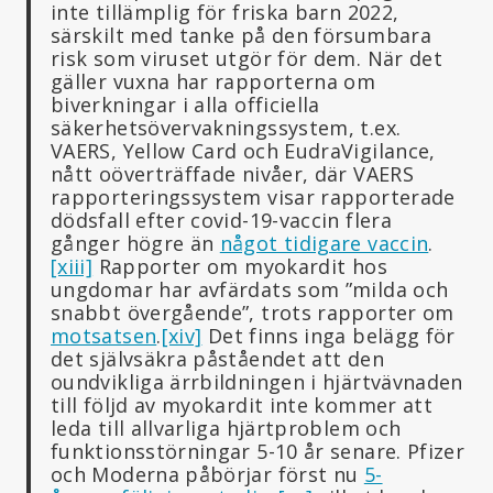
inte tillämplig för friska barn 2022,
särskilt med tanke på den försumbara
risk som viruset utgör för dem. När det
gäller vuxna har rapporterna om
biverkningar i alla officiella
säkerhetsövervakningssystem, t.ex.
VAERS, Yellow Card och EudraVigilance,
nått oöverträffade nivåer, där VAERS
rapporteringssystem visar rapporterade
dödsfall efter covid-19-vaccin flera
gånger högre än
något tidigare vaccin
.
[xiii]
Rapporter om myokardit hos
ungdomar har avfärdats som ”milda och
snabbt övergående”, trots rapporter om
motsatsen
.
[xiv]
Det finns inga belägg för
det självsäkra påståendet att den
oundvikliga ärrbildningen i hjärtvävnaden
till följd av myokardit inte kommer att
leda till allvarliga hjärtproblem och
funktionsstörningar 5-10 år senare. Pfizer
och Moderna påbörjar först nu
5-