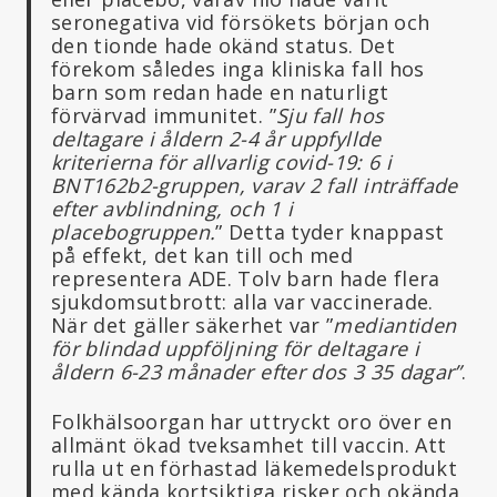
seronegativa vid försökets början och
den tionde hade okänd status. Det
förekom således inga kliniska fall hos
barn som redan hade en naturligt
förvärvad immunitet. ”
Sju fall hos
deltagare i åldern 2-4 år uppfyllde
kriterierna för allvarlig covid-19: 6 i
BNT162b2-gruppen, varav 2 fall inträffade
efter avblindning, och 1 i
placebogruppen.
” Detta tyder knappast
på effekt, det kan till och med
representera ADE. Tolv barn hade flera
sjukdomsutbrott: alla var vaccinerade.
När det gäller säkerhet var ”
mediantiden
för blindad uppföljning för deltagare i
åldern 6-23 månader efter dos 3 35 dagar”
.
Folkhälsoorgan har uttryckt oro över en
allmänt ökad tveksamhet till vaccin. Att
rulla ut en förhastad läkemedelsprodukt
med kända kortsiktiga risker och okända