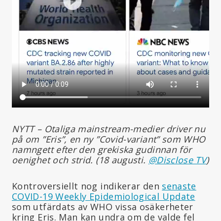
NYTT – Otaliga mainstream-medier driver nu
på om ”Eris”, en ny ”Covid-variant” som WHO
namngett efter den grekiska gudinnan för
oenighet och strid. (18 augusti.
@Disclose TV
)
Kontroversiellt nog indikerar den
senaste
COVID-19 Weekly Epidemiological Update
som utfärdats av WHO vissa osäkerheter
kring Eris. Man kan undra om de valde fel