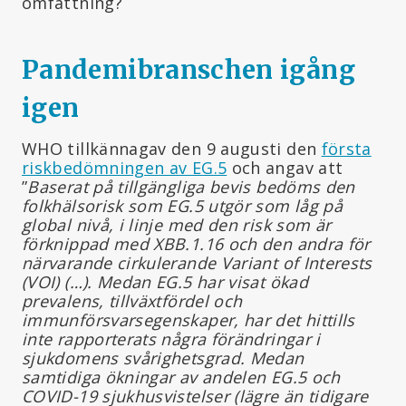
omfattning?
Pandemibranschen igång
igen
WHO tillkännagav den 9 augusti den
första
riskbedömningen av EG.5
och angav att
”
Baserat på tillgängliga bevis bedöms den
folkhälsorisk som EG.5 utgör som låg på
global nivå, i linje med den risk som är
förknippad med XBB.1.16 och den andra för
närvarande cirkulerande Variant of Interests
(VOI) (…). Medan EG.5 har visat ökad
prevalens, tillväxtfördel och
immunförsvarsegenskaper, har det hittills
inte rapporterats några förändringar i
sjukdomens svårighetsgrad. Medan
samtidiga ökningar av andelen EG.5 och
COVID-19 sjukhusvistelser (lägre än tidigare