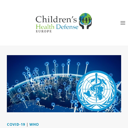
Skip
to
content
COVID-19
|
WHO