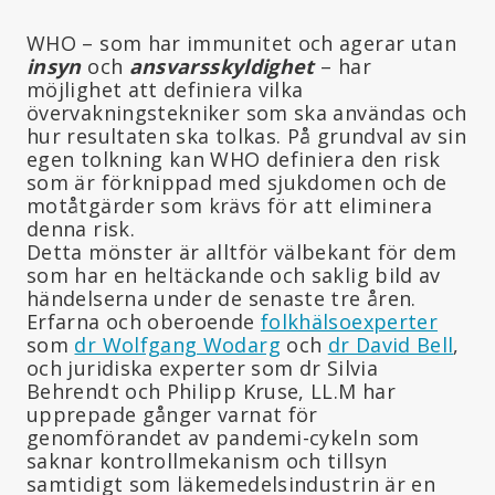
WHO – som har immunitet och agerar utan
insyn
och
ansvarsskyldighet
– har
möjlighet att definiera vilka
övervakningstekniker som ska användas och
hur resultaten ska tolkas. På grundval av sin
egen tolkning kan WHO definiera den risk
som är förknippad med sjukdomen och de
motåtgärder som krävs för att eliminera
denna risk.
Detta mönster är alltför välbekant för dem
som har en heltäckande och saklig bild av
händelserna under de senaste tre åren.
Erfarna och oberoende
folkhälsoexperter
som
dr Wolfgang Wodarg
och
dr David Bell
,
och juridiska experter som dr Silvia
Behrendt och Philipp Kruse, LL.M har
upprepade gånger varnat för
genomförandet av pandemi-cykeln som
saknar kontrollmekanism och tillsyn
samtidigt som läkemedelsindustrin är en