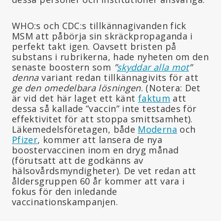
WHO:s och CDC:s tillkännagivanden fick
MSM att påbörja sin skräckpropaganda i
perfekt takt igen. Oavsett bristen på
substans i rubrikerna, hade nyheten om den
senaste boostern som
”
skyddar alla mot
”
denna
variant redan tillkännagivits för att
ge den omedelbara lösningen
. (Notera: Det
är vid det här laget ett känt
faktum
att
dessa så kallade ”vaccin” inte testades för
effektivitet för att stoppa smittsamhet).
Läkemedelsföretagen, både
Moderna
och
Pfizer
, kommer att lansera de nya
boostervaccinen inom en dryg månad
(förutsatt att de godkänns av
hälsovårdsmyndigheter). De vet redan att
åldersgruppen 60 år kommer att vara i
fokus för den inledande
vaccinationskampanjen.