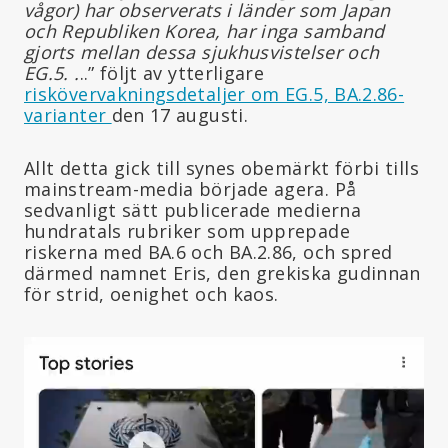
vågor) har observerats i länder som Japan
och Republiken Korea, har inga samband
gjorts mellan dessa sjukhusvistelser och
EG.5. .
..” följt av ytterligare
riskövervakningsdetaljer om EG.5, BA.2.86-
varianter
den 17 augusti.
Allt detta gick till synes obemärkt förbi tills
mainstream-media började agera. På
sedvanligt sätt publicerade medierna
hundratals rubriker som upprepade
riskerna med BA.6 och BA.2.86, och spred
därmed namnet Eris, den grekiska gudinnan
för strid, oenighet och kaos.