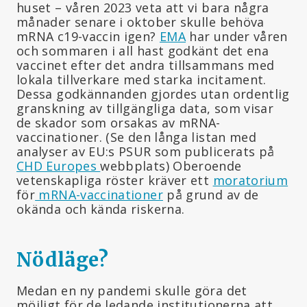
huset – våren 2023 veta att vi bara några
månader senare i oktober skulle behöva
mRNA c19-vaccin igen?
EMA
har under våren
och sommaren i all hast godkänt det ena
vaccinet efter det andra tillsammans med
lokala tillverkare med starka incitament.
Dessa godkännanden gjordes utan ordentlig
granskning av tillgängliga data, som visar
de skador som orsakas av mRNA-
vaccinationer. (Se den långa listan med
analyser av EU:s PSUR som publicerats på
CHD Europes
webbplats) Oberoende
vetenskapliga röster kräver ett
moratorium
för
mRNA-vaccinationer
på grund av de
okända och kända riskerna.
Nödläge?
Medan en ny pandemi skulle göra det
möjligt för de ledande institutionerna att