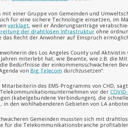
mit einer Gruppe von Gemeinden und Umweltsch
 sich für eine sichere Technologie einsetzen, im M
ien
verklagt
, weil er Änderungsanträge verabschied
reitung der drahtlosen Infrastruktur
ohne ordnu
 das Recht der Anwohner auf Einspruch ermöglich
Bewohnerin des Los Angeles County und Aktivistin v
t Jahren miterlebt hat, wie Beamte, wie z.B. die Mi
 „die Bedürfnisse der einkommensschwächeren Be
 Agenda von
Big Telecom
durchzusetzen“.
ne Mitarbeiterin des EMS-Programms von CHD, sag
e Telekommunikationsunternehmen vor der
COVID
gen (kabelgebundene Verbindungen), die schneller
t, in den wohlhabenderen Gebieten von LA anbote
hwächeren Gemeinden mussten sich mit drahtlo
ie für die Telekommunikationsbranche profitabler