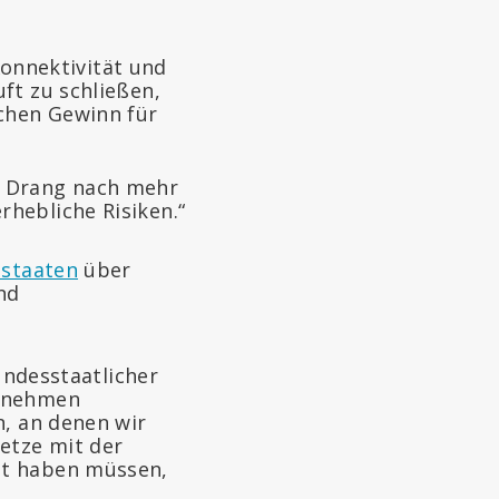
onnektivität und
uft zu schließen,
ichen Gewinn für
er Drang nach mehr
rhebliche Risiken.“
staaten
über
nd
bundesstaatlicher
ernehmen
n, an denen wir
etze mit der
gt haben müssen,