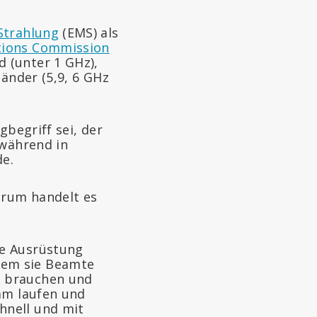
Strahlung
(EMS) als
tions Commission
 (unter 1 GHz),
Bänder (5,9, 6 GHz
begriff sei, der
 während in
de.
arum handelt es
re Ausrüstung
indem sie Beamte
t brauchen und
sam laufen und
hnell und mit