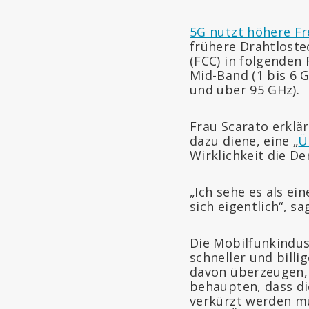
5G nutzt höhere F
frühere Drahtloste
(FCC) in folgenden
Mid-Band (1 bis 6 G
und über 95 GHz).
Frau Scarato erklä
dazu diene, eine „
Ü
Wirklichkeit die D
„Ich sehe es als e
sich eigentlich“, sa
Die Mobilfunkindus
schneller und billi
davon überzeugen,
behaupten, dass di
verkürzt werden mü