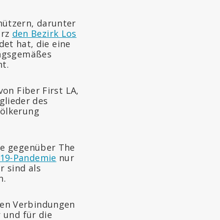
ützern, darunter
ärz
den Bezirk Los
et hat, die eine
ngsgemäßes
t.
on Fiber First LA,
tglieder des
völkerung
te gegenüber The
-19-Pandemie
nur
 sind als
n.
sen Verbindungen
 und für die