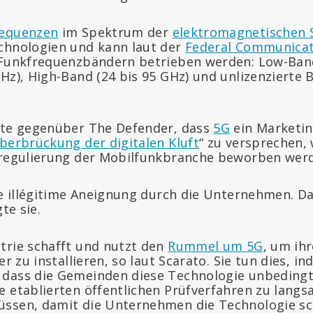
requenzen
im Spektrum der
elektromagnetischen 
chnologien und kann laut der
Federal Communica
 Funkfrequenzbändern betrieben werden: Low-Band
Hz), High-Band (24 bis 95 GHz) und unlizenzierte 
rte gegenüber The Defender, dass
5G
ein Marketing
berbrückung der digitalen Kluft
“ zu versprechen,
eregulierung der Mobilfunkbranche beworben wer
ine illégitime Aneignung durch die Unternehmen. D
gte sie.
trie schafft und nutzt den
Rummel um 5G
, um ih
ger zu installieren, so laut Scarato. Sie tun dies, 
 dass die Gemeinden diese Technologie unbeding
e etablierten öffentlichen Prüfverfahren zu lang
ssen, damit die Unternehmen die Technologie sc