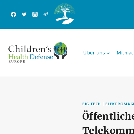
Zum
Inhalt
springen
Über uns
Mitmac
BIG TECH
|
ELEKTROMAGN
Öffentlich
Telekomm