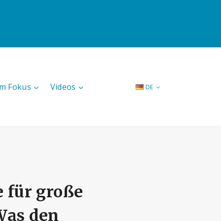
Im Fokus
Videos
DE
e für große
Was den