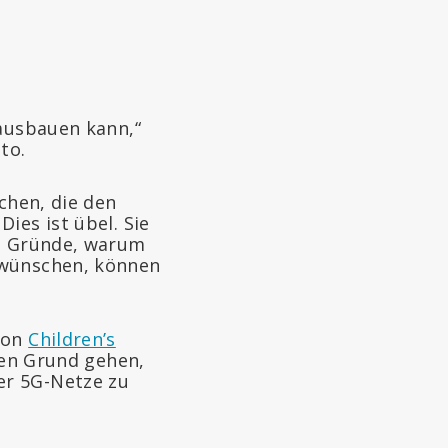
 ausbauen kann,“
to.
chen, die den
ies ist übel. Sie
se Gründe, warum
 wünschen, können
von
Children’s
 den Grund gehen,
er 5G-Netze zu