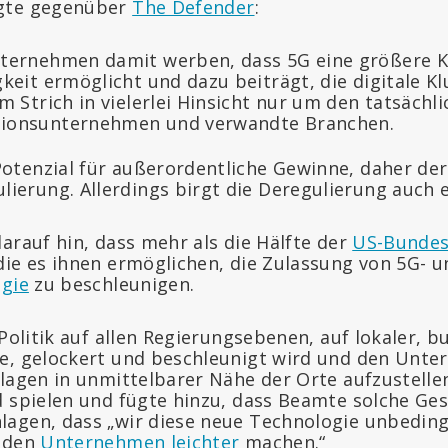
gte gegenüber
The Defender
:
ternehmen damit werben, dass 5G eine größere K
keit ermöglicht und dazu beiträgt, die digitale Kl
m Strich in vielerlei Hinsicht nur um den tatsächl
ionsunternehmen und verwandte Branchen.
Potenzial für außerordentliche Gewinne, daher d
ierung. Allerdings birgt die Deregulierung auch e
arauf hin, dass mehr als die Hälfte der
US-Bundes
die es ihnen ermöglichen, die Zulassung von 5G- u
ogie
zu beschleunigen.
 Politik auf allen Regierungsebenen, auf lokaler, 
ne, gelockert und beschleunigt wird und den Unt
nlagen in unmittelbarer Nähe der Orte aufzustelle
d spielen und fügte hinzu, dass Beamte solche Ges
lagen, dass „wir diese neue Technologie unbedin
s den
Unternehmen leichter
machen.“