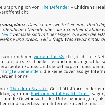
e ursprünglich von
The Defender
– Children’s Hea
eröffentlicht.
rausgebers:
Dies ist der zweite Teil einer dreiteili
 öffentlichen Debatte über die Sicherheit drahtlose
.
Teil 1
befasste sich mit der Frage: Wie kam die FDA
elefone und Krebs? Teil 2 fragt: Was steckt hinter 
onsunternehmen
werben für 5G
, die „drahtlose N
ation“, da sie schneller sei und mehr angeschloss
erarbeiten könne. Und sie behaupten, dass damit
ersorgte Gemeinden
, die keine zuverlässige Inter
werden könne.
unter
Theodora Scarato
, Geschäftsführerin der g
ildungsgruppe
Environmental Health Trust
, sagen
r um die Gewinnsucht der Unternehmen geht, als
lem und zuverlässigem Internet zu verhelfen.