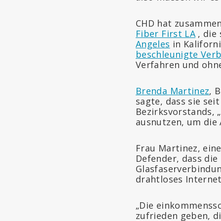
CHD hat zusammen 
Fiber First LA
, die
Angeles
in Kaliforn
beschleunigte Verb
Verfahren und ohne
Brenda Martinez
, 
sagte, dass sie sei
Bezirksvorstands,
ausnutzen, um die
Frau Martinez, ei
Defender, dass di
Glasfaserverbindun
drahtloses Interne
„Die einkommenssc
zufrieden geben, d