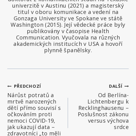
univerzitě v Austinu (2021) a magisterský
titul v oboru komunikace a vedení na
Gonzaga University ve Spokane ve státě
Washington (2015). Její vědecké práce byly
publikovány v časopise Health
Communication. Vyučovala na různých
akademických institucích v USA a hovoří
plynně španělsky.
Navigace
PŘEDCHOZÍ
DALŠÍ
Nárůst potratů a
Od Berlína-
pro
mrtvě narozených
Lichtenbergu k
dětí přímo souvisí s
Recklinghausenu –
příspěvek
očkováním proti
Poslušnost zákonu
nemoci COVID-19,
versus výchova
jak ukazují data –
srdce
zdravotníci „to měli