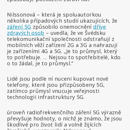
Nilssonová – která je spoluautorkou
několika případových studií ukazujících, že
záření 5G
způsobilo onemocnění
dříve
zdravých osob
– uvedla, že ve Švédsku
telekomunikační společnosti odstraňují z
mobilních věží zařízení 2G a 3G a nahrazují
je zařízeními 4G a 5G. „Je to průmysl, který
to potřebuje. … Nejsou to spotřebitelé, kdo
o to žádal, je to průmysl.“
Lidé jsou podle ní nuceni kupovat nové
telefony, které jsou přizpůsobeny 5G,
zatímco průmysl vnucuje veřejnosti
technologii infrastruktury 5G.
úroveň radiofrekvenčního záření 5G výrazně
převyšuje hodnoty, o nichž je známo, že jsou
škodlivé pro život lidí a volně žijících