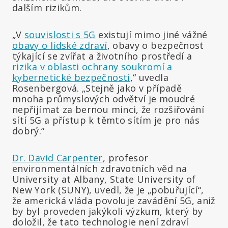
dalším rizikům.
„V
souvislosti s 5G
existují mimo jiné vážné
obavy o lidské zdraví
, obavy o bezpečnost
týkající se zvířat a životního prostředí a
rizika v oblasti ochrany soukromí a
kybernetické bezpečnosti
,“ uvedla
Rosenbergová. „Stejně jako v případě
mnoha průmyslových odvětví je moudré
nepřijímat za bernou minci, že rozšiřování
sítí 5G a přístup k těmto sítím je pro nás
dobrý.“
Dr. David Carpenter
, profesor
environmentálních zdravotních věd na
University at Albany, State University of
New York (SUNY), uvedl, že je „pobuřující“,
že americká vláda povoluje zavádění 5G, aniž
by byl proveden jakýkoli výzkum, který by
doložil, že tato technologie není zdraví