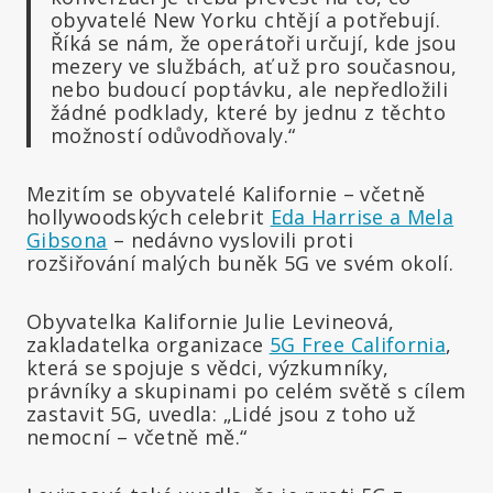
obyvatelé New Yorku chtějí a potřebují.
Říká se nám, že operátoři určují, kde jsou
mezery ve službách, ať už pro současnou,
nebo budoucí poptávku, ale nepředložili
žádné podklady, které by jednu z těchto
možností odůvodňovaly.“
Mezitím se obyvatelé Kalifornie – včetně
hollywoodských celebrit
Eda Harrise a Mela
Gibsona
– nedávno vyslovili proti
rozšiřování malých buněk 5G ve svém okolí.
Obyvatelka Kalifornie Julie Levineová,
zakladatelka organizace
5G Free California
,
která se spojuje s vědci, výzkumníky,
právníky a skupinami po celém světě s cílem
zastavit 5G, uvedla: „Lidé jsou z toho už
nemocní – včetně mě.“