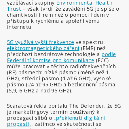
vzdělávací skupiny
Environmental Health
Trust
– však tvrdí, že zavádění 5G je spíše o
chamtivosti firem než o pomoci lidem v
přístupu k rychlému a spolehlivému
internetu.
5G využívá vyšší frekvence
ve spektru
elektromagnetického záření
(EMR) než
předchozí bezdrátové technologie a
podle
Federální komise pro komunikace
(FCC)
může pracovat v těchto radiofrekvenčních
(RF) pásmech: nízké pásmo (méně než 1
GHz), střední pásmo (1 až 6 GHz), vysoké
pásmo (24 až 95 GHz) a bezlicenční pásma
(5,9, 6 GHz a nad 95 GHz).
Scaratová řekla portálu The Defender, že 5G
je marketingový termín používaný k
propagaci slibů o „
překlenutí digitální
propasti
„, zatímco ve skutečnosti se