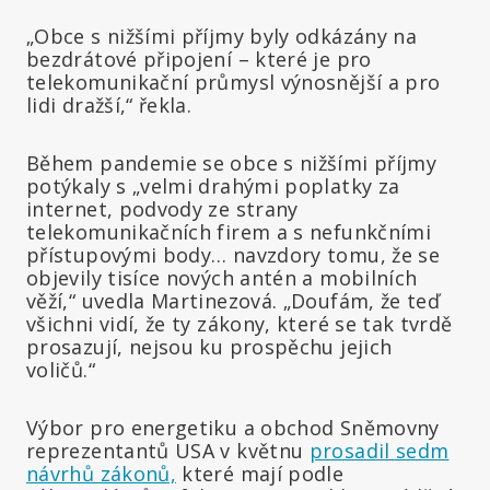
„Obce s nižšími příjmy byly odkázány na
bezdrátové připojení – které je pro
telekomunikační průmysl výnosnější a pro
lidi dražší,“ řekla.
Během pandemie se obce s nižšími příjmy
potýkaly s „velmi drahými poplatky za
internet, podvody ze strany
telekomunikačních firem a s nefunkčními
přístupovými body… navzdory tomu, že se
objevily tisíce nových antén a mobilních
věží,“ uvedla Martinezová. „Doufám, že teď
všichni vidí, že ty zákony, které se tak tvrdě
prosazují, nejsou ku prospěchu jejich
voličů.“
Výbor pro energetiku a obchod Sněmovny
reprezentantů USA v květnu
prosadil sedm
návrhů zákonů,
které mají podle