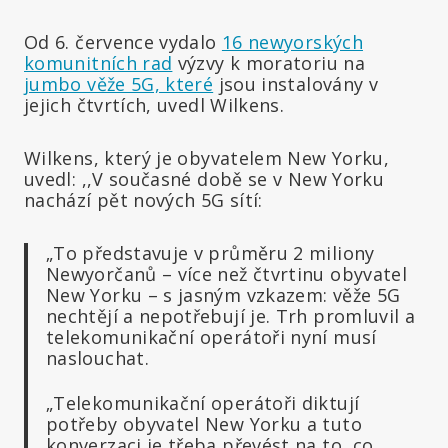
Od 6. července vydalo
16 newyorských
komunitních rad
výzvy k moratoriu na
jumbo věže 5G, které
jsou instalovány v
jejich čtvrtích, uvedl Wilkens.
Wilkens, který je obyvatelem New Yorku,
uvedl: ,,V současné době se v New Yorku
nachází pět nových 5G sítí:
„To představuje v průměru 2 miliony
Newyorčanů – více než čtvrtinu obyvatel
New Yorku – s jasným vzkazem: věže 5G
nechtějí a nepotřebují je. Trh promluvil a
telekomunikační operátoři nyní musí
naslouchat.
„Telekomunikační operátoři diktují
potřeby obyvatel New Yorku a tuto
konverzaci je třeba převést na to, co