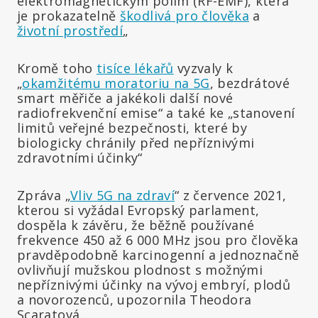
elektromagnetickým polím (RF-EMF), která
je prokazatelně
škodlivá pro člověka
a
životní prostředí
„
Kromě toho
tisíce lékařů
vyzvaly k
„
okamžitému moratoriu na 5G
, bezdrátové
smart měřiče a jakékoli další nové
radiofrekvenční emise“ a také ke „stanovení
limitů veřejné bezpečnosti, které by
biologicky chránily před nepříznivými
zdravotními účinky“
Zpráva „
Vliv 5G na zdraví
“ z července 2021,
kterou si vyžádal Evropský parlament,
dospěla k závěru, že běžně používané
frekvence 450 až 6 000 MHz jsou pro člověka
pravděpodobně karcinogenní a jednoznačně
ovlivňují mužskou plodnost s možnými
nepříznivými účinky na vývoj embryí, plodů
a novorozenců, upozornila Theodora
Scaratová.