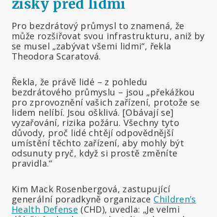
zisky před lidmi
Pro bezdrátový průmysl to znamená, že
může rozšiřovat svou infrastrukturu, aniž by
se musel „zabývat všemi lidmi“, řekla
Theodora Scaratová.
Řekla, že právě lidé – z pohledu
bezdrátového průmyslu – jsou „překážkou
pro zprovoznění vašich zařízení, protože se
lidem nelíbí. Jsou ošklivá. [Obávají se]
vyzařování, rizika požáru. Všechny tyto
důvody, proč lidé chtějí odpovědnější
umístění těchto zařízení, aby mohly být
odsunuty pryč, když si prostě změníte
pravidla.“
Kim Mack Rosenbergová, zastupující
generální poradkyně organizace
Children’s
Health Defense
(CHD), uvedla: „Je velmi