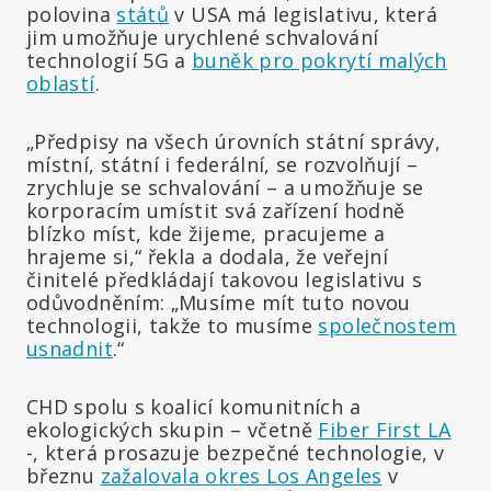
polovina
států
v USA má legislativu, která
jim umožňuje urychlené schvalování
technologií 5G a
buněk pro pokrytí malých
oblastí
.
„Předpisy na všech úrovních státní správy,
místní, státní i federální, se rozvolňují –
zrychluje se schvalování – a umožňuje se
korporacím umístit svá zařízení hodně
blízko míst, kde žijeme, pracujeme a
hrajeme si,“ řekla a dodala, že veřejní
činitelé předkládají takovou legislativu s
odůvodněním: „Musíme mít tuto novou
technologii, takže to musíme
společnostem
usnadnit
.“
CHD spolu s koalicí komunitních a
ekologických skupin – včetně
Fiber First LA
-, která prosazuje bezpečné technologie, v
březnu
zažalovala okres Los Angeles
v