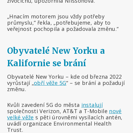
živočichů, upozornila Nilssonová.
„Hnacím motorem jsou vždy potřeby
průmyslu,“ řekla, „potřebujeme, aby to
veřejnost pochopila a požadovala změnu.“
Obyvatelé New Yorku a
Kalifornie se brání
Obyvatelé New Yorku – kde od března 2022
vyrůstají „
obří věže 5G
“ – se brání a požadují
změnu.
Kvůli zavedení 5G do města
instalují
společnosti Verizon, AT&T a T-Mobile
nové
velké věže
s pěti úrovněmi vysílacích antén,
uvádí organizace Environmental Health
Trust.