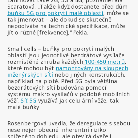
zahrnovat také 2G, 3G a 4G, poznamenala
Scaratová. „Takže když dostanete před dům
buňku 5G pro pokrytí malé oblasti
, může se
tak jmenovat – ale dokud se skutečně
nepodíváte na technické specifikace, může
jít o různé [frekvence],“ řekla.
Small cells – buňky pro pokrytí malých
oblastí jsou jednotlivé bezdrátové vysílače
rozmístěné zhruba každých
100-450 metrů
,
které mohou být
namontovány na sloupech
inženýrských sítí
nebo jiných konstrukcích,
například na plotě. Před 5G byla většina
bezdrátových sítí budována pomocí
systému makro vysílačů v podobě mobilních
věží.
Síť 5G
využívá jak celulární věže, tak
malé buňky.
Rosenbergová uvedla, že deregulace s sebou
nese nejen obecné inherentní riziko
sníženého dohledu, ale otevírá dveře i