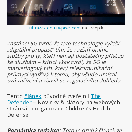
Obrázek od rawpixel.com
na Freepik
Zastánci 5G tvrdí, že tato technologie vyřeší
„digitální propast“ tím, že rozšíří online
služby pro ty, kteří nemají dostatečný přístup
ke službám
– kritici však tvrdí, že 5G je
marketingový tah, který telekomunikační
průmysl využívá k tomu, aby všude umístil
svá zařízení a zbavil se regulačního dohledu.
Tento
článek
původně zveřejnil
The
Defender
– Novinky & Názory na webových
stránkách organizace Children’s Health
Defense.
Poznámka redakce
: Toto je druhý článek ze