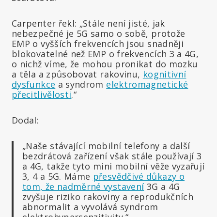
Carpenter řekl: „Stále není jisté, jak
nebezpečné je 5G samo o sobě, protože
EMP o vyšších frekvencích jsou snadněji
blokovatelné než EMP o frekvencích 3 a 4G,
o nichž víme, že mohou pronikat do mozku
a těla a způsobovat rakovinu,
kognitivní
dysfunkce
a syndrom
elektromagnetické
přecitlivělosti
.“
Dodal:
„Naše stávající mobilní telefony a další
bezdrátová zařízení však stále používají 3
a 4G, takže tyto mini mobilní věže vyzařují
3, 4 a 5G. Máme
přesvědčivé důkazy o
tom, že nadměrné vystavení
3G a 4G
zvyšuje riziko rakoviny a reprodukčních
abnormalit a vyvolává syndrom