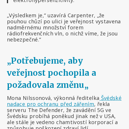
elektrohypersenzitivity.“
„Výsledkem je,“ uzavírá Carpenter, „že
pouhou chůzí po ulici je veřejnost vystavena
nadměrnému množství forem
rádiofrekvenčních vln, o nichž víme, že jsou
nebezpečné.“
„
Potřebujeme, aby
veřejnost pochopila a
požadovala změnu
„
Mona Nilssonová, výkonná ředitelka
Švédské
nadace pro ochranu před zářením
, řekla
serveru The Defender, že zavádění 5G ve
Švédsku probíhá poněkud jinak než v USA,
ale stále je vedeno chamtivostí korporací a
způsobuje poškození zdraví lidí.