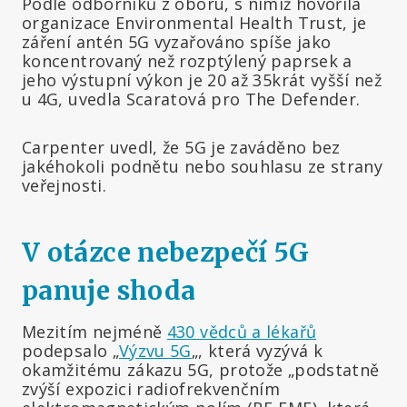
Podle odborníků z oboru, s nimiž hovořila
organizace Environmental Health Trust, je
záření antén 5G vyzařováno spíše jako
koncentrovaný než rozptýlený paprsek a
jeho výstupní výkon je 20 až 35krát vyšší než
u 4G, uvedla Scaratová pro The Defender.
Carpenter uvedl, že 5G je zaváděno bez
jakéhokoli podnětu nebo souhlasu ze strany
veřejnosti.
V otázce nebezpečí 5G
panuje shoda
Mezitím nejméně
430 vědců a lékařů
podepsalo „
Výzvu 5G
„, která vyzývá k
okamžitému zákazu 5G, protože „podstatně
zvýší expozici radiofrekvenčním