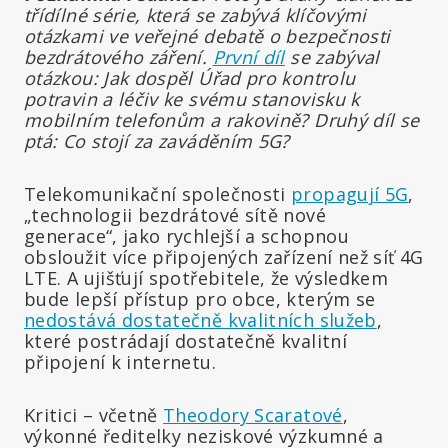
třídílné série, která se zabývá klíčovými
otázkami ve veřejné debatě o bezpečnosti
bezdrátového záření.
První díl
se zabýval
otázkou: Jak dospěl Úřad pro kontrolu
potravin a léčiv ke svému stanovisku k
mobilním telefonům a rakovině? Druhý díl se
ptá: Co stojí za zaváděním 5G?
Telekomunikační společnosti
propagují 5G
,
„technologii bezdrátové sítě nové
generace“, jako rychlejší a schopnou
obsloužit více připojených zařízení než síť 4G
LTE. A ujišťují spotřebitele, že výsledkem
bude lepší přístup pro obce, kterým se
nedostává dostatečně kvalitních služeb
,
které postrádají dostatečně kvalitní
připojení k internetu.
Kritici – včetně
Theodory Scaratové
,
výkonné ředitelky neziskové výzkumné a