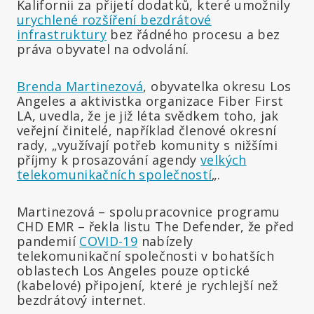
Kalifornii za přijetí dodatků, které umožnily
urychlené rozšíření bezdrátové
infrastruktury
bez řádného procesu a bez
práva obyvatel na odvolání.
Brenda Martinezová
, obyvatelka okresu Los
Angeles a aktivistka organizace Fiber First
LA, uvedla, že je již léta svědkem toho, jak
veřejní činitelé, například členové okresní
rady, „využívají potřeb komunity s nižšími
příjmy k prosazování agendy
velkých
telekomunikačních společností
„.
Martinezová – spolupracovnice programu
CHD EMR – řekla listu The Defender, že před
pandemií
COVID-19
nabízely
telekomunikační společnosti v bohatších
oblastech Los Angeles pouze optické
(kabelové) připojení, které je rychlejší než
bezdrátový internet.