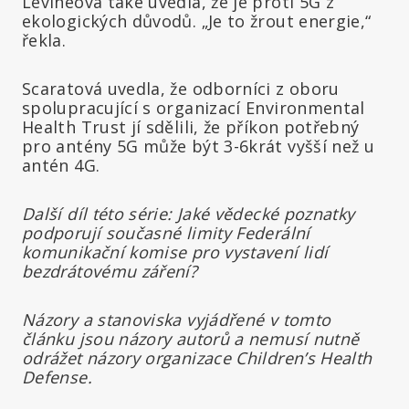
Levineová také uvedla, že je proti 5G z
ekologických důvodů. „Je to žrout energie,“
řekla.
Scaratová uvedla, že odborníci z oboru
spolupracující s organizací Environmental
Health Trust jí sdělili, že příkon potřebný
pro antény 5G může být 3-6krát vyšší než u
antén 4G.
Další díl této série: Jaké vědecké poznatky
podporují současné limity Federální
komunikační komise pro vystavení lidí
bezdrátovému záření?
Názory a stanoviska vyjádřené v tomto
článku jsou názory autorů a nemusí nutně
odrážet názory organizace Children’s Health
Defense.