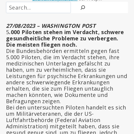
S
e
a
r
27/08/2023
– WASHINGTON POST
c
5
.000 Piloten stehen im Verdacht, schwere
h
gesundheitliche Probleme zu verbergen.
Die meisten fliegen noch.
Die Bundesbehörden ermitteln gegen fast
5.000 Piloten, die im Verdacht stehen, ihre
medizinischen Unterlagen gefälscht zu
haben, um zu verheimlichen, dass sie
Leistungen für psychische Erkrankungen und
andere schwerwiegende Erkrankungen
erhalten, die sie zum Fliegen untauglich
machen könnten, wie Dokumente und
Befragungen zeigen.
Bei den untersuchten Piloten handelt es sich
um Militärveteranen, die der US-
Luftfahrtbehörde (Federal Aviation
Administration) mitgeteilt haben, dass sie
gesund genug sind, um zu fliegen, jedoch