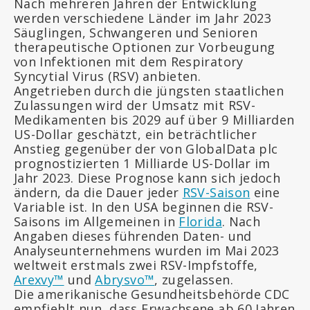
Nach mehreren Jahren der Entwicklung
werden verschiedene Länder im Jahr 2023
Säuglingen, Schwangeren und Senioren
therapeutische Optionen zur Vorbeugung
von Infektionen mit dem Respiratory
Syncytial Virus (RSV) anbieten.
Angetrieben durch die jüngsten staatlichen
Zulassungen wird der Umsatz mit RSV-
Medikamenten bis 2029 auf über 9 Milliarden
US-Dollar geschätzt, ein beträchtlicher
Anstieg gegenüber der von GlobalData plc
prognostizierten 1 Milliarde US-Dollar im
Jahr 2023. Diese Prognose kann sich jedoch
ändern, da die Dauer jeder
RSV-Saison
eine
Variable ist. In den USA beginnen die RSV-
Saisons im Allgemeinen in
Florida
. Nach
Angaben dieses führenden Daten- und
Analyseunternehmens wurden im Mai 2023
weltweit erstmals zwei RSV-Impfstoffe,
Arexvy™
und
Abrysvo™
, zugelassen.
Die amerikanische Gesundheitsbehörde CDC
empfiehlt nun, dass Erwachsene ab 60 Jahren