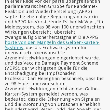
In einer Rede vor der parteiübergreifenden
parlamentarischen Gruppe für Pandemie-
Reaktion und Wiederherstellung (APPG)
sagte die ehemalige Regierungsministerin
und APPG-Ko-Vorsitzende Esther McVey: „Ein
Meldesystem, das 98 von 100 unerwünschten
Wirkungen übersieht, übersieht
zwangsläufig Sicherheitssignale“ Die APPG
hörte von den Mängeln des Gelben-Karten-
Systems
, das als Frühwarnsystem für
unerwartete unerwünschte
Arzneimittelwirkungen eingerichtet wurde,
und des Vaccine Damage Payment Scheme
(VDPS), der wichtigsten Quelle für die
Entschädigung bei Impfschäden.
Professor Carl Heneghan beschrieb, dass bis
zu 98 % der unerwünschten
Arzneimittelwirkungen nicht an das Gelbe-
Karten-System gemeldet werden, was
bedeutet, dass die Erkennung von Signalen
und die Zuordnung von Ursachen erheblich
behindert wird. Peter Todd, der Anwalt, der