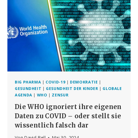
BIG PHARMA
|
COVID-19
|
DEMOKRATIE
|
GESUNDHEIT
|
GESUNDHEIT DER KINDER
|
GLOBALE
AGENDA
|
WHO
|
ZENSUR
Die WHO ignoriert ihre eigenen
Daten zu COVID – oder stellt sie
wissentlich falsch dar
Von
David Bell
Mai 30, 2024