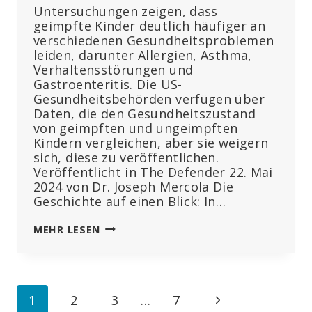
Untersuchungen zeigen, dass
geimpfte Kinder deutlich häufiger an
verschiedenen Gesundheitsproblemen
leiden, darunter Allergien, Asthma,
Verhaltensstörungen und
Gastroenteritis. Die US-
Gesundheitsbehörden verfügen über
Daten, die den Gesundheitszustand
von geimpften und ungeimpften
Kindern vergleichen, aber sie weigern
sich, diese zu veröffentlichen.
Veröffentlicht in The Defender 22. Mai
2024 von Dr. Joseph Mercola Die
Geschichte auf einen Blick: In…
UNGEIMPFTE
MEHR LESEN
KINDER
SIND
GESÜNDER
ALS
Seitennavigation
Nächste
1
2
3
…
7
GEIMPFTE