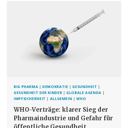
WEF
UND
UNO
ZUR
TERRORORGANISATION
BIG PHARMA
|
DEMOKRATIE
|
GESUNDHEIT
|
GESUNDHEIT DER KINDER
|
GLOBALE AGENDA
|
IMPFSICHERHEIT
|
ALLGEMEIN
|
WHO
WHO-Verträge: klarer Sieg der
Pharmaindustrie und Gefahr für
öffentliche Gesundheit