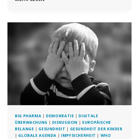
OFFSETS
SIND
EIN
„BETRUG“
–
HIER
IST
DER
GRUND
BIG PHARMA
|
DEMOKRATIE
|
DIGITALE
ÜBERWACHUNG
|
DISKUSSION
|
EUROPÄISCHE
BELANGE
|
GESUNDHEIT
|
GESUNDHEIT DER KINDER
|
GLOBALE AGENDA
|
IMPFSICHERHEIT
|
WHO