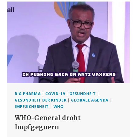
„PANDEMIEVERTRAG“
DURCH
DIE
HINTERTÜR
GEMOGELT?
BIG PHARMA
|
COVID-19
|
GESUNDHEIT
|
GESUNDHEIT DER KINDER
|
GLOBALE AGENDA
|
IMPFSICHERHEIT
|
WHO
WHO-General droht
Impfgegnern