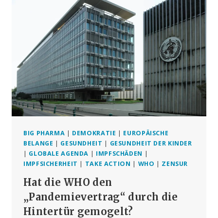
PHARMAINDUSTRIE
UND
GEFAHR
FÜR
ÖFFENTLICHE
GESUNDHEIT
BIG PHARMA
|
DEMOKRATIE
|
EUROPÄISCHE
BELANGE
|
GESUNDHEIT
|
GESUNDHEIT DER KINDER
|
GLOBALE AGENDA
|
IMPFSCHÄDEN
|
IMPFSICHERHEIT
|
TAKE ACTION
|
WHO
|
ZENSUR
Hat die WHO den
„Pandemievertrag“ durch die
Hintertür gemogelt?