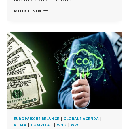
MEXICO
MEHR LESEN
ENTLARVTE
WHO-
LÜGE
UM
VOGELGRIPPE
EUROPÄISCHE BELANGE
|
GLOBALE AGENDA
|
KLIMA
|
TOXIZITÄT
|
WHO
|
WWF