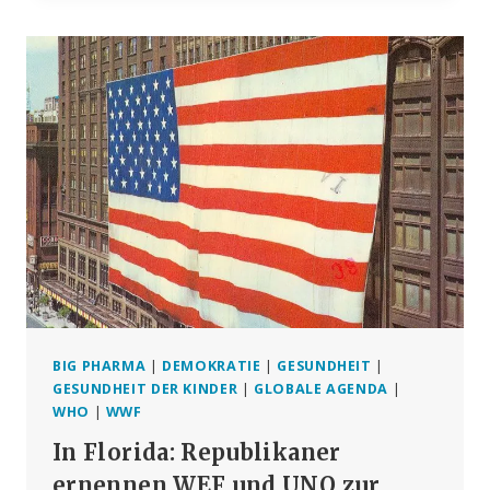
DEN
UNO-
KRIEG
GEGEN
DAS
LEBEN
BIG PHARMA
|
DEMOKRATIE
|
GESUNDHEIT
|
GESUNDHEIT DER KINDER
|
GLOBALE AGENDA
|
WHO
|
WWF
In Florida: Republikaner
ernennen WEF und UNO zur