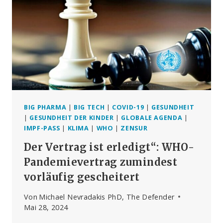
–
ODER
STELLT
SIE
WISSENTLICH
FALSCH
DAR
BIG PHARMA
|
BIG TECH
|
COVID-19
|
GESUNDHEIT
|
GESUNDHEIT DER KINDER
|
GLOBALE AGENDA
|
IMPF-PASS
|
KLIMA
|
WHO
|
ZENSUR
Der Vertrag ist erledigt“: WHO-
Pandemievertrag zumindest
vorläufig gescheitert
Von
Michael Nevradakis PhD, The Defender
Mai 28, 2024