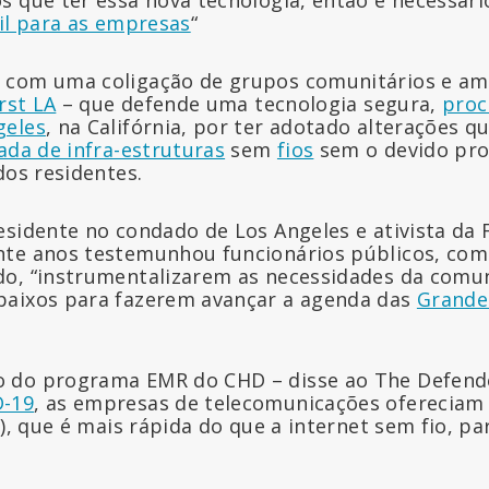
s que ter essa nova tecnologia, então é necessári
il para as empresas
“
 com uma coligação de grupos comunitários e am
rst LA
– que defende uma tecnologia segura,
proc
geles
, na Califórnia, por ter adotado alterações 
ada de infra-estruturas
sem
fios
sem o devido pro
dos residentes.
residente no condado de Los Angeles e ativista da F
nte anos testemunhou funcionários públicos, co
do, “instrumentalizarem as necessidades da comu
baixos para fazerem avançar a agenda das
Grande
 do programa EMR do CHD – disse ao The Defende
D-19
, as empresas de telecomunicações ofereciam
o), que é mais rápida do que a internet sem fio, pa