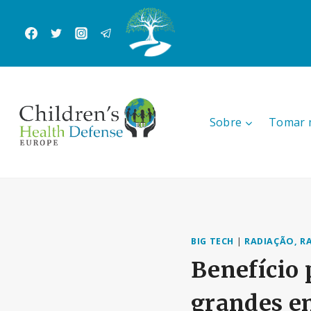
Skip
to
content
Sobre
Tomar 
BIG TECH
|
RADIAÇÃO, R
Benefício 
grandes em