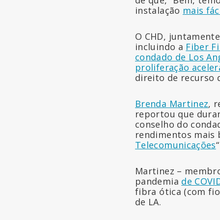
de que, “Bem, temo
instalação
mais fác
O CHD, juntamente
incluindo a
Fiber Fi
condado de Los An
proliferação aceler
direito de recurso 
Brenda Martinez
, 
reportou que dura
conselho do conda
rendimentos mais 
Telecomunicações
“
Martinez – membro
pandemia
de COVI
fibra ótica (com fi
de LA.