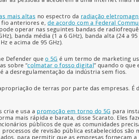
as mais altas
no espectro da
radiação eletromagn
fio anteriores e,
de acordo com a Federal Commu
 pode operar nas seguintes bandas de radiofrequê
GHz), banda média (1 a 6 GHz), banda alta (24 a 9
 GHz e acima de 95 GHz).
The Defender que
o 5G
é um termo de marketing us
s sobre “
colmatar o fosso digital
” quando o que 
 é a desregulamentação da indústria sem fios.
propriação de terras por parte das empresas. É di
s cria e usa a
promoçã
o em torno do 5G
para inst
rma mais rápida e barata, disse Scarato. Eles faz
ncionários públicos de que as comunidades preci
s processos de revisão pública estabelecidos são 
cados, para permitir que as empresas forneçam a 