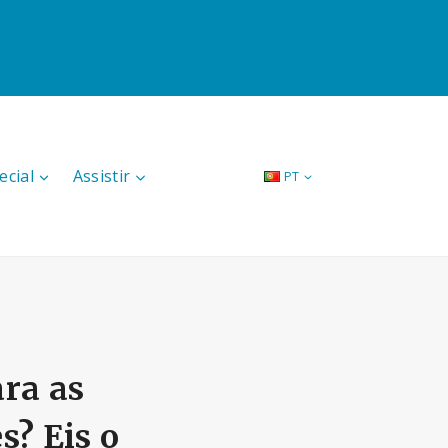
ecial
Assistir
PT
ara as
? Eis o