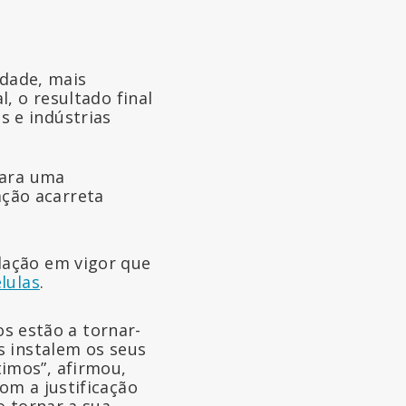
dade, mais
l, o resultado final
s e indústrias
para uma
ção acarreta
lação em vigor que
lulas
.
os estão a tornar-
s instalem os seus
imos”, afirmou,
om a justificação