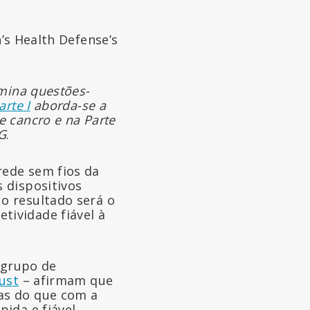
’s Health Defense’s
amina questões-
arte I
aborda-se a
 cancro e na Parte
G
.
 rede sem fios da
 dispositivos
o resultado será o
tividade fiável à
o grupo de
ust
– afirmam que
as do que com a
ida e fiável.