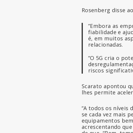
Rosenberg disse a
“Embora as empr
fiabilidade e aju
é, em muitos asp
relacionadas.
“O 5G cria o pot
desregulamentaç
riscos significati
Scarato apontou q
lhes permite acele
“A todos os níveis 
se cada vez mais p
equipamentos bem 
acrescentando que 