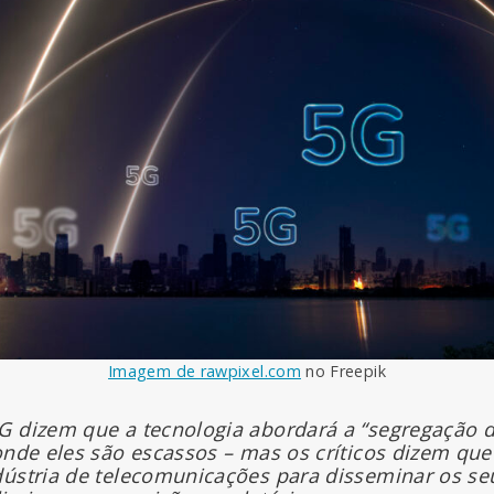
Imagem de rawpixel.com
no Freepik
G dizem que a tecnologia abordará a “segregação d
onde eles são escassos – mas os críticos dizem qu
dústria de telecomunicações para disseminar os s