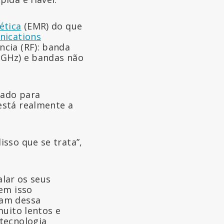
ética
(EMR) do que
nications
ncia (RF): banda
5 GHz) e bandas não
ado para
está realmente a
sso que se trata”,
alar os seus
em isso
sam dessa
muito lentos e
tecnologia