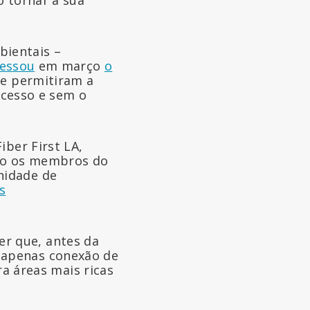
o tornar a sua
bientais –
essou
em março
o
que permitiram a
cesso e sem o
iber First LA,
mo os membros do
nidade de
s
r que, antes da
 apenas conexão de
ra áreas mais ricas