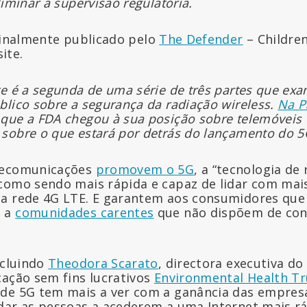
liminar a supervisão regulatória.
ginalmente publicado pelo
The Defender
– Children
ite.
e é a segunda de uma série de três partes que ex
blico sobre a segurança da radiação wireless.
Na P
que a FDA chegou à sua posição sobre telemóveis e
sobre o que estará por detrás do lançamento do 5
lecomunicações
promovem o 5G
, a “tecnologia de
como sendo mais rápida e capaz de lidar com mais
a rede 4G LTE. E garantem aos consumidores que 
o a
comunidades carentes
que não dispõem de cone
ncluindo
Theodora Scarato
, directora executiva d
cação sem fins lucrativos
Environmental Health Tr
ede 5G tem mais a ver com a ganância das empres
dar as pessoas a acederem a uma Internet mais ráp