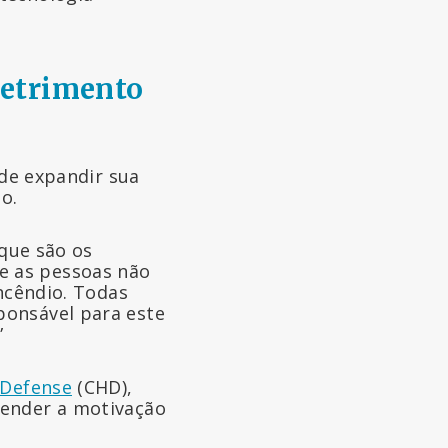
detrimento
 de expandir sua
o.
 que são os
e as pessoas não
incêndio. Todas
ponsável para este
”
 Defense
(CHD),
tender a motivação