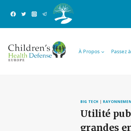
Aller
au
contenu
À Propos
Passez à 
BIG TECH
|
RAYONNEMENT
Utilité pu
grandes en