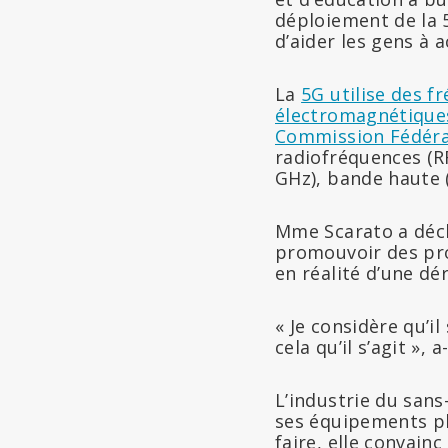
déploiement de la 
d’aider les gens à a
La
5G utilise des f
électromagnétique
Commission Fédéra
radiofréquences (R
GHz), bande haute (
Mme Scarato a déc
promouvoir des pr
en réalité d’une dé
« Je considère qu’i
cela qu’il s’agit », a
L’industrie du sans-
ses équipements pl
faire, elle convai