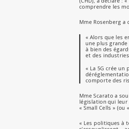
(CHD), a déclaré : 
comprendre les mot
Mme Rosenberg a d
« Alors que les 
une plus grande f
à bien des égard
et des industrie
« La 5G crée un 
déréglementatio
comporte des ri
Mme Scarato a soul
législation qui leu
« Small Cells » (ou «
« Les politiques à 