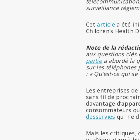
télécommunications 
surveillance réglem
Cet
article
a été in
Children’s Health D
Note de la rédacti
aux questions clés 
partie
a abordé la q
sur les téléphones 
: « Qu’est-ce qui se
Les entreprises d
sans fil de procha
davantage d’appare
consommateurs qu’i
desservies
qui ne d
Mais les critiques,
et d’éducation à bu