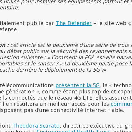
utilise pour installer ses équipements partout et 
entaire.
itialement publié par
The Defender
– le site web 
efense.
on :
cet article est le deuxième d’une série de trois 
du débat public sur la sécurité des rayonnements sa
uestion suivante : « Comment la FDA est-elle parve
portables et le cancer ? » La deuxième partie pose 
 cache derrière le déploiement de la 5G ?
«
e télécommunications
présentent la 5G
, la « techn
ine génération », comme étant plus rapide et capa
ils connectés que le réseau 4G LTE. Elles assuren
l en résultera un meilleur accès pour les
commun
isposent pas d’une connectivité internet fiable.
 dont
Theodora Scarato
, directrice exécutive du g
t non lucratif
Environmental Health Trust
, estime