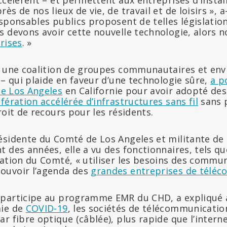
ccélèrent – et permettent aux entreprises d’instal
s de nos lieux de vie, de travail et de loisirs », a-
sponsables publics proposent de telles législatio
s devons avoir cette nouvelle technologie, alors 
rises
. »
r une coalition de groupes communautaires et en
– qui plaide en faveur d’une technologie sûre,
a p
e Los Angeles
en Californie pour avoir adopté d
ifération accélérée d’infrastructures sans fil
sans 
roit de recours pour les résidents.
résidente du Comté de Los Angeles et militante de F
t des années, elle a vu des fonctionnaires, tels 
ration du Comté, « utiliser les besoins des commun
ouvoir l’agenda des
grandes entreprises de téléc
 participe au programme EMR du CHD, a expliqué 
mie de
COVID-19
, les sociétés de télécommunicatio
r fibre optique (câblée), plus rapide que l’internet