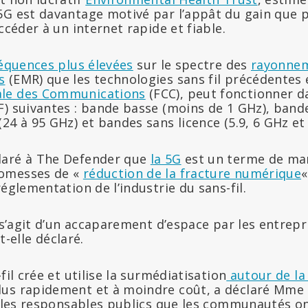
5G est davantage motivé par l’appât du gain que p
ccéder à un internet rapide et fiable.
réquences plus élevées
sur le spectre des
rayonne
s
(EMR) que les technologies sans fil précédentes 
le des Communications
(FCC), peut fonctionner d
F) suivantes : bande basse (moins de 1 GHz), band
24 à 95 GHz) et bandes sans licence (5.9, 6 GHz et
laré à The Defender que
la 5G
est un terme de mar
omesses de «
réduction de la fracture numérique
«
réglementation de l’industrie du sans-fil.
l s’agit d’un accaparement d’espace par les entrepri
-t-elle déclaré.
fil crée et utilise la surmédiatisation
autour de la
us rapidement et à moindre coût, a déclaré Mme 
nc les responsables publics que les communautés o