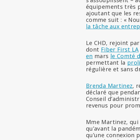
s’assouplissent – a
équipements très prè
ajoutant que les re
comme suit : « Nou
la tâche aux entrep
Le CHD, rejoint pa
dont
Fiber First LA
en
mars
le Comté d
permettant la
prol
régulière et sans d
Brenda Martinez
, 
déclaré que pendan
Conseil d’administ
revenus pour prom
Mme Martinez, qui
qu’avant la pandé
qu’une connexion pa