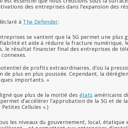
« Il est essentiel que nous creusions sous la surfac
ivations des entreprises dans l’expansion des rés
éclaré à
The Defender
:
entreprises se vantent que la 5G permet une plus 
iabilité et aide à réduire la fracture numérique, le
s, le résultat financier final des entreprises de 
s connexes.
potentiel de profits extraordinaires, d’où la press
n de plus en plus poussée. Cependant, la dérégle
sques importants. »
igné que plus de la moitié des
états
américains d
r permet d’accélérer l’approbation de la 5G et de l
 Petites Cellules ».)
tous les niveaux du gouvernement, local, étatique e