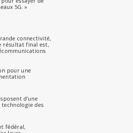
e pour essayer de
eaux 5G. »
grande connectivité,
 résultat final est,
télécommunications
ion pour une
mentation
isposent d’une
a technologie des
t fédéral,