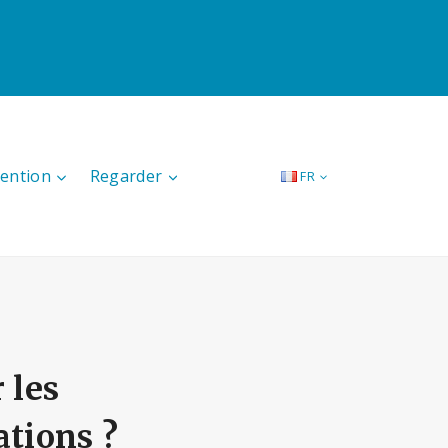
tention
Regarder
FR
 les
tions ?