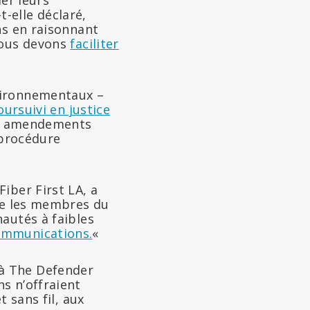
ler leurs
t-elle déclaré,
ns en raisonnant
nous devons
faciliter
vironnementaux –
oursuivi en justice
es amendements
procédure
iber First LA, a
que les membres du
autés à faibles
ommunications.
«
à The Defender
ns n’offraient
 sans fil, aux