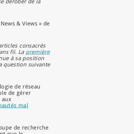
se dérober de la
« News & Views » de
articles consacrés
ns fil. La
première
nue à sa position
la question suivante
ologie de réseau
ble de gérer
t aux
autés mal
roupe de recherche
nt que le