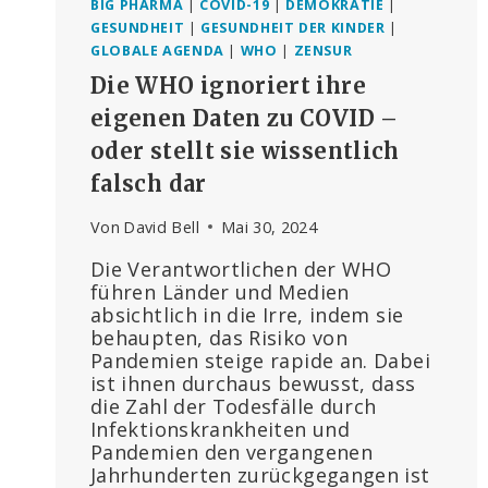
BIG PHARMA
|
COVID-19
|
DEMOKRATIE
|
GESUNDHEIT
|
GESUNDHEIT DER KINDER
|
GLOBALE AGENDA
|
WHO
|
ZENSUR
Die WHO ignoriert ihre
eigenen Daten zu COVID –
oder stellt sie wissentlich
falsch dar
Von
David Bell
Mai 30, 2024
Die Verantwortlichen der WHO
führen Länder und Medien
absichtlich in die Irre, indem sie
behaupten, das Risiko von
Pandemien steige rapide an. Dabei
ist ihnen durchaus bewusst, dass
die Zahl der Todesfälle durch
Infektionskrankheiten und
Pandemien den vergangenen
Jahrhunderten zurückgegangen ist