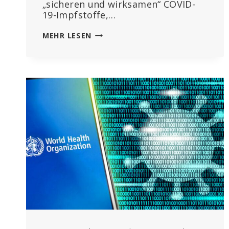
„sicheren und wirksamen“ COVID-
19-Impfstoffe,…
„SIE
MEHR LESEN
KÖNNEN
KEIN
EINZIGES
WORT
GLAUBEN“:
FAUCI
VERTEIDIGT
COVID-
POLITIK
IN
HITZIGEM
DUELL
MIT
SKEPTISCHEN
GESETZGEBERN