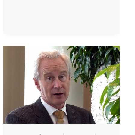
UND
PERIKARDITIS
TRETEN
NUR
NACH
COVID-
IMPFUNG
AUF