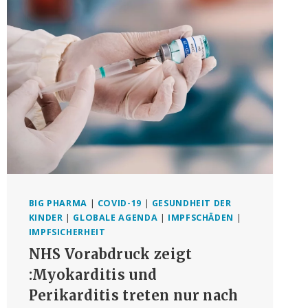
NUN
„EXPLOSIONSARTIGER“
ANSTIEG
VON
PFLEGEBEDÜFTIGEN
BIG PHARMA
|
COVID-19
|
GESUNDHEIT DER
KINDER
|
GLOBALE AGENDA
|
IMPFSCHÄDEN
|
IMPFSICHERHEIT
NHS Vorabdruck zeigt
:Myokarditis und
Perikarditis treten nur nach