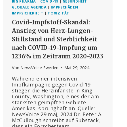
BIG PHARMA
|
COVID-19
|
GESUNDHEIT
|
GLOBALE AGENDA
|
IMPFSCHÄDEN
|
IMPFSICHERHEIT
|
TOXIZITÄT
Covid-Impfstoff-Skandal:
Anstieg von Herz-Lungen-
Stillstand und Sterblichkeit
nach COVID-19-Impfung um
1236% im Zeitraum 2020-2023
Von
NewsVoice Sweden
Mai 29, 2024
Während einer intensiven
Impfkampagne gegen Covid-19
stiegen die Herzinfarkte in King
County, Washington, eines der am
stärksten geimpften Gebiete
Amerikas, sprunghaft an. Quelle:
NewsVoice 29 maj, 2024 Dr. Peter A.
McCullough schreibt auf Substack,
dass ein Forscherteam