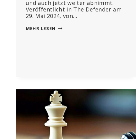
und auch jetzt weiter abnimmt.
Veröffentlicht in The Defender am
29. Mai 2024, von…
DIE
MEHR LESEN
WHO
IGNORIERT
IHRE
EIGENEN
DATEN
ZU
COVID
–
ODER
STELLT
SIE
WISSENTLICH
FALSCH
DAR