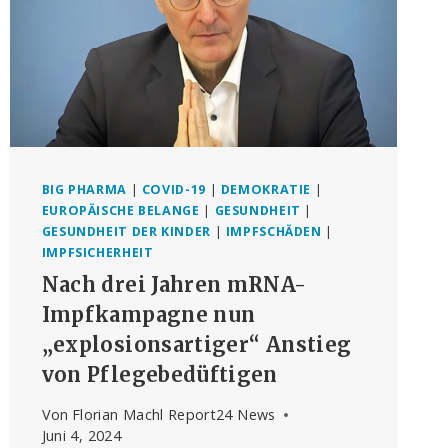
BIG PHARMA
|
COVID-19
|
DEMOKRATIE
|
EUROPÄISCHE BELANGE
|
GESUNDHEIT
|
GESUNDHEIT DER KINDER
|
IMPFSCHÄDEN
|
IMPFSICHERHEIT
Nach drei Jahren mRNA-
Impfkampagne nun
„explosionsartiger“ Anstieg
von Pflegebedüftigen
Von
Florian Machl Report24 News
Juni 4, 2024