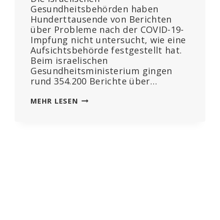
Gesundheitsbehörden haben
Hunderttausende von Berichten
über Probleme nach der COVID-19-
Impfung nicht untersucht, wie eine
Aufsichtsbehörde festgestellt hat.
Beim israelischen
Gesundheitsministerium gingen
rund 354.200 Berichte über…
ISRAEL
MEHR LESEN
HAT
DIE
MEISTEN
BERICHTE
ÜBER
NEBENWIRKUNGEN
DES
COVID-
IMPFSTOFFS
NICHT
ÜBERPRÜFT: