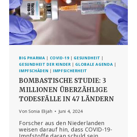
BIG PHARMA
|
COVID-19
|
GESUNDHEIT
|
GESUNDHEIT DER KINDER
|
GLOBALE AGENDA
|
IMPFSCHÄDEN
|
IMPFSICHERHEIT
BOMBASTISCHE STUDIE: 3
MILLIONEN ÜBERZÄHLIGE
TODESFÄLLE IN 47 LÄNDERN
Von
Sonia Elijah
Juni 4, 2024
Forscher aus den Niederlanden
weisen darauf hin, dass COVID-19-
Impfstoffe daran schuld sein