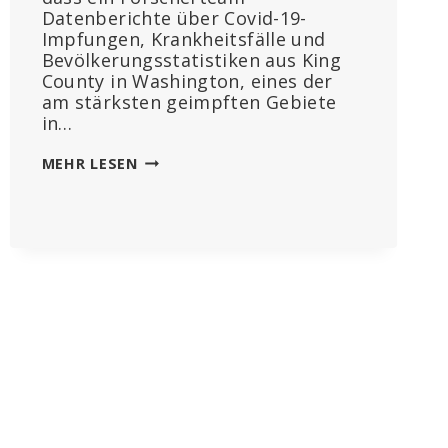
Datenberichte über Covid-19-
Impfungen, Krankheitsfälle und
Bevölkerungsstatistiken aus King
County in Washington, eines der
am stärksten geimpften Gebiete
in…
COVID-
MEHR LESEN
IMPFSTOFF-
SKANDAL:
ANSTIEG
VON
HERZ-
LUNGEN-
STILLSTAND
UND
STERBLICHKEIT
NACH
COVID-
19-
IMPFUNG