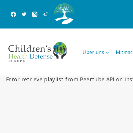
Zum
Inhalt
springen
Über uns
Mitmac
Error retrieve playlist from Peertube API on in