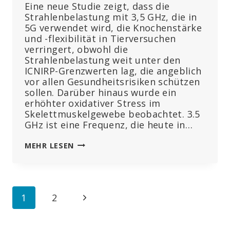
Eine neue Studie zeigt, dass die
Strahlenbelastung mit 3,5 GHz, die in
5G verwendet wird, die Knochenstärke
und -flexibilität in Tierversuchen
verringert, obwohl die
Strahlenbelastung weit unter den
ICNIRP-Grenzwerten lag, die angeblich
vor allen Gesundheitsrisiken schützen
sollen. Darüber hinaus wurde ein
erhöhter oxidativer Stress im
Skelettmuskelgewebe beobachtet. 3.5
GHz ist eine Frequenz, die heute in…
5G
MEHR LESEN
KANN
ZUR
VERRINGERUNG
DER
Seitennavigation
Nächste
1
2
KNOCHENSTÄRKE
FÜHREN
Seite