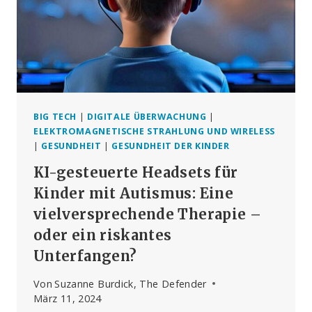
RECHT
AUF
TEILNAHME
AN
AT&T-
KLAGE
BIG TECH
|
DIGITALE ÜBERWACHUNG
|
ELEKTROMAGNETISCHE STRAHLUNG UND WIRELESS
|
GESUNDHEIT
|
GESUNDHEIT DER KINDER
KI-gesteuerte Headsets für
Kinder mit Autismus: Eine
vielversprechende Therapie –
oder ein riskantes
Unterfangen?
Von
Suzanne Burdick, The Defender
März 11, 2024