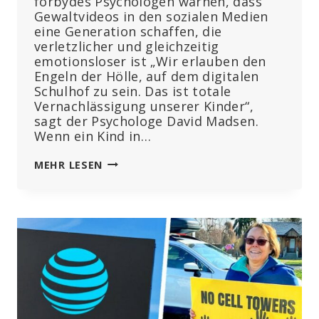
forbydes Psychologen warnen, dass
Gewaltvideos in den sozialen Medien
eine Generation schaffen, die
verletzlicher und gleichzeitig
emotionsloser ist „Wir erlauben den
Engeln der Hölle, auf dem digitalen
Schulhof zu sein. Das ist totale
Vernachlässigung unserer Kinder“,
sagt der Psychologe David Madsen.
Wenn ein Kind in…
„DAS
MEHR LESEN
IST
TOTALE
VERNACHLÄSSIGUNG“,
SAGT
EIN
PSYCHOLOGE,
DER
DAS
INTERNET
AUS