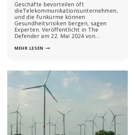
Geschäfte bevorteilen oft
dieTelekommunikationsunternehmen,
und die Funkürme können
Gesundheitsrisiken bergen, sagen
Experten. Veröffentlicht in The
Defender am 22. Mai 2024 von…
SCHULEN
MEHR LESEN
UNTERZEICHNEN
VERTRÄGE
ÜBER
MOBILFUNKMASTEN
–
OHNE
DIE
ELTERN
ZU
INFORMIEREN