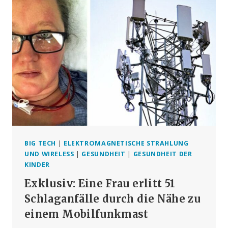
MIT
AUTISMUS:
EINE
VIELVERSPRECHENDE
THERAPIE
–
ODER
EIN
RISKANTES
UNTERFANGEN?
BIG TECH
|
ELEKTROMAGNETISCHE STRAHLUNG
UND WIRELESS
|
GESUNDHEIT
|
GESUNDHEIT DER
KINDER
Exklusiv: Eine Frau erlitt 51
Schlaganfälle durch die Nähe zu
einem Mobilfunkmast