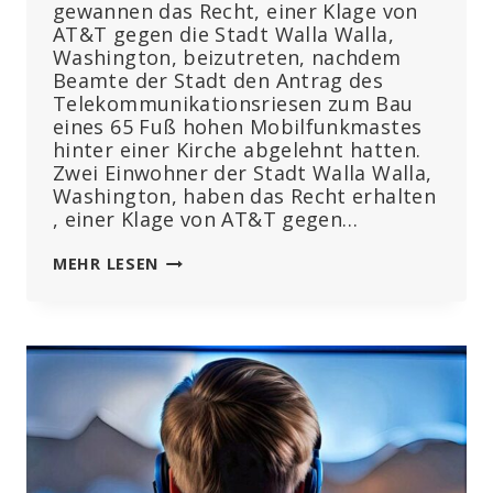
gewannen das Recht, einer Klage von
AT&T gegen die Stadt Walla Walla,
Washington, beizutreten, nachdem
Beamte der Stadt den Antrag des
Telekommunikationsriesen zum Bau
eines 65 Fuß hohen Mobilfunkmastes
hinter einer Kirche abgelehnt hatten.
Zwei Einwohner der Stadt Walla Walla,
Washington, haben das Recht erhalten
, einer Klage von AT&T gegen…
EHEPAAR,
MEHR LESEN
DAS
BEFÜRCHTET,
DASS
EIN
MOBILFUNKMAST
DEN
HERZSCHRITTMACHER
STÖREN
KÖNNTE,
GEWINNT