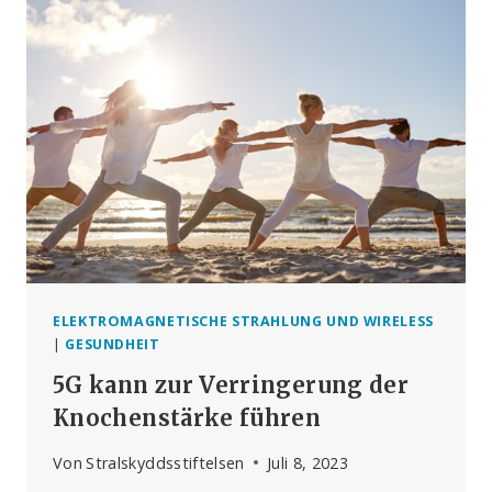
ÜR G
ROSSE TE
LEKOMMUNIKATIONSUNTERNEHMEN? W
S DE
N 5G
-RO
LLOUT WI
RKLICH AN
TREIBT.
ELEKTROMAGNETISCHE STRAHLUNG UND WIRELESS
|
GESUNDHEIT
5G kann zur Verringerung der
Knochenstärke führen
Von
Stralskyddsstiftelsen
Juli 8, 2023