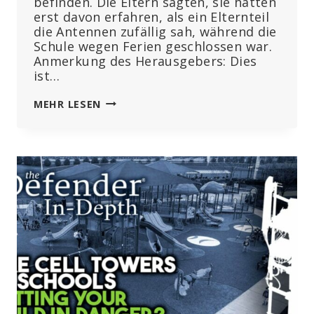
befinden. Die Eltern sagten, sie hätten
erst davon erfahren, als ein Elternteil
die Antennen zufällig sah, während die
Schule wegen Ferien geschlossen war.
Anmerkung des Herausgebers: Dies
ist…
SCHULE
MEHR LESEN
LIESS „
T-M
OBILE 9
“ M
OBILFUNKANTENNEN I
N D
ER N
ÄHE D
ES S
PIELPLATZES I
NSTALLIEREN U
ND H
AT E
INEN 3