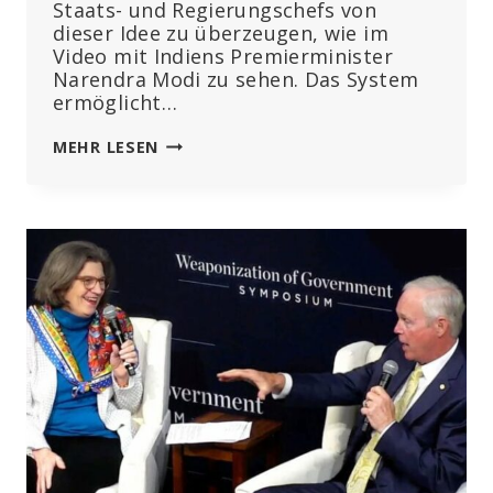
Staats- und Regierungschefs von
dieser Idee zu überzeugen, wie im
Video mit Indiens Premierminister
Narendra Modi zu sehen. Das System
ermöglicht…
ZUNEHMENDE
MEHR LESEN
VERBREITUNG
VON
BILL
GATES
DIGITALER
ID
FÜR
KONTROLLE
VON
ZAHLUNGEN,
GESUNDHEITSDATEN
UND
LANDWIRTSCHAFT