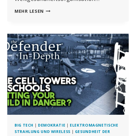
DER
MEHR LESEN
VERTRAG
IST
ERLEDIGT“:
WHO-
PANDEMIEVERTRAG
ZUMINDEST
VORLÄUFIG
GESCHEITERT
BIG TECH
|
DEMOKRATIE
|
ELEKTROMAGNETISCHE
STRAHLUNG UND WIRELESS
|
GESUNDHEIT DER