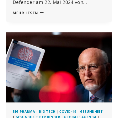
Defender am 22. Mai 2024 von…
SCHULEN
MEHR LESEN
UNTERZEICHNEN
VERTRÄGE
ÜBER
MOBILFUNKMASTEN
–
OHNE
DIE
ELTERN
ZU
INFORMIEREN
BIG PHARMA
|
BIG TECH
|
COVID-19
|
GESUNDHEIT
|
GESUNDHEIT DER KINDER
|
GLOBALE AGENDA
|