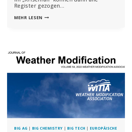
Register gezogen…
DIE
MEHR LESEN
EU
BEREITET
SICH
AUF
DIE
TOTALE
KONTROLLE
DES
DIGITALEN
RAUMS
VOR
BIG AG
|
BIG CHEMISTRY
|
BIG TECH
|
EUROPÄISCHE