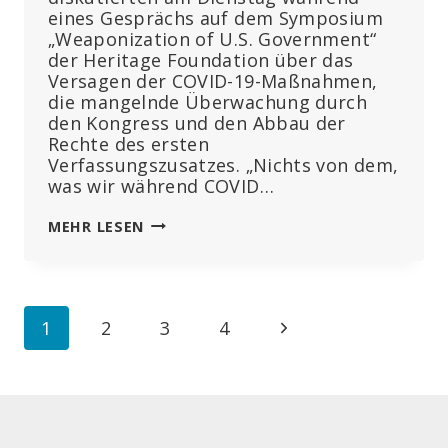
eines Gesprächs auf dem Symposium
„Weaponization of U.S. Government“
der Heritage Foundation über das
Versagen der COVID-19-Maßnahmen,
die mangelnde Überwachung durch
den Kongress und den Abbau der
Rechte des ersten
Verfassungszusatzes. „Nichts von dem,
was wir während COVID…
COVID,
MEHR LESEN
ZENSUR
UND
DIE
WISSENSCHAFTLICHE
Seitennavigation
Nächste
1
2
3
4
UND
TECHNOLOGISCHE
Seite
“ELITE“
–
MARY
HOLLAND