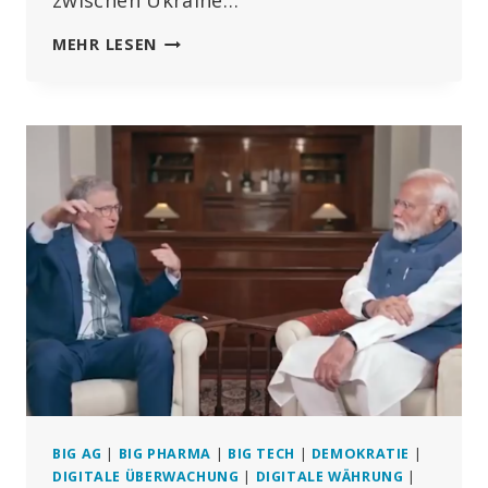
zwischen Ukraine…
DIE
MEHR LESEN
US-
BIOLABORE
IN
DER
UKRAINE
ZUR
HERSTELLUNG
VON
KRANKHEITSERREGERN
BIG AG
|
BIG PHARMA
|
BIG TECH
|
DEMOKRATIE
|
DIGITALE ÜBERWACHUNG
|
DIGITALE WÄHRUNG
|