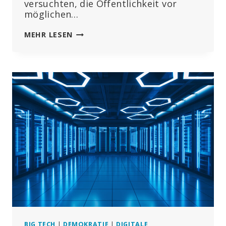
versuchten, die Öffentlichkeit vor
möglichen…
EX-
MEHR LESEN
CDC-
DIREKTOR
SAGT,
ES
SEI
HÖCHSTE
ZEIT,
„SIGNIFIKANTE
NEBENWIRKUNGEN“
DER
COVID-
19-
IMPFSTOFFE
ZUZUGEBEN
BIG TECH
|
DEMOKRATIE
|
DIGITALE