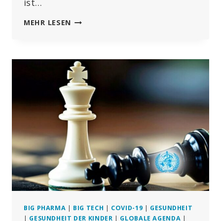
ist…
SCHULE
MEHR LESEN
LIESS „
T-M
OBILE 9
“ M
OBILFUNKANTENNEN I
N D
ER N
ÄHE D
ES S
PIELPLATZES I
NSTALLIEREN U
ND H
AT E
INEN 3
1-J
AHRES-V
ERTRAG A
BGESCHLOSSEN
BIG PHARMA
|
BIG TECH
|
COVID-19
|
GESUNDHEIT
|
GESUNDHEIT DER KINDER
|
GLOBALE AGENDA
|