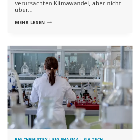
verursachten Klimawandel, aber nicht
über…
DIE
MEHR LESEN
CHEMTRAIL-
INDUSTRIE
FÜR
MENSCHENGEMACHTEN
WETTER-
UND
KLIMAWANDEL
BIG CHEMISTRY
|
BIG PHARMA
|
BIG TECH
|