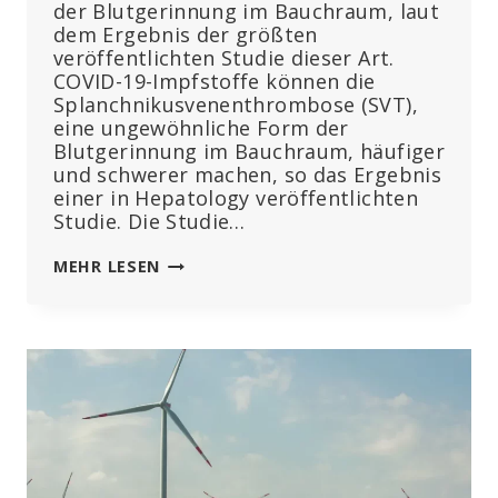
der Blutgerinnung im Bauchraum, laut
dem Ergebnis der größten
veröffentlichten Studie dieser Art.
COVID-19-Impfstoffe können die
Splanchnikusvenenthrombose (SVT),
eine ungewöhnliche Form der
Blutgerinnung im Bauchraum, häufiger
und schwerer machen, so das Ergebnis
einer in Hepatology veröffentlichten
Studie. Die Studie…
COVID-
MEHR LESEN
IMPFUNGEN
STEHEN
IMMER
HÄUFIGER
IM
ZUSAMMENHANG
MIT
POTENZIELL
TÖDLICHEN
BLUTGERINNSELN