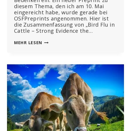
Bedenken ein. Ein neuer Preprint zu
diesem Thema, den ich am 10. Mai
eingereicht habe, wurde gerade bei
OSFPreprints angenommen. Hier ist
die Zusammenfassung von „Bird Flu in
Cattle – Strong Evidence the…
VOGELGRIPPE
MEHR LESEN
BEI
RINDERN
(TEIL
2)
–
VERMEINTLICHE
INFEKTION
IST
TECHNISCHE
FÄLSCHUNG