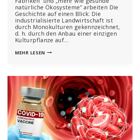
Fabriken“ und „mehr wie gesunde
natürliche Ökosysteme“ arbeiten Die
Geschichte auf einen Blick: Die
industrialisierte Landwirtschaft ist
durch Monokulturen gekennzeichnet,
d. h. durch den Anbau einer einzigen
Kulturpflanze auf…
SCHLUSS
MEHR LESEN
MIT
MONOKULTUREN
UND
INDUSTRIELLEM
DENKEN“:
STUDIE
ZEIGT,
DASS
SICH
EINE
DIVERSIFIZIERTE
LANDWIRTSCHAFT
FÜR