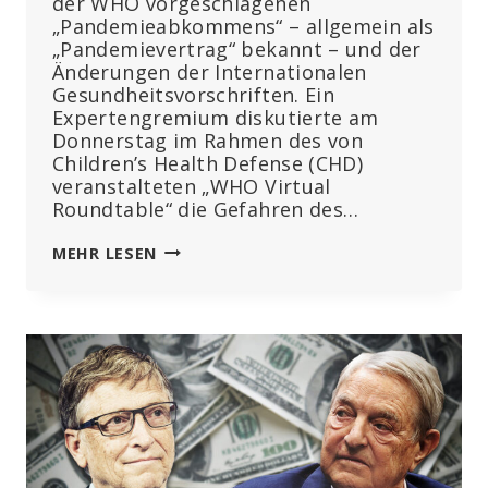
der WHO vorgeschlagenen
„Pandemieabkommens“ – allgemein als
„Pandemievertrag“ bekannt – und der
Änderungen der Internationalen
Gesundheitsvorschriften. Ein
Expertengremium diskutierte am
Donnerstag im Rahmen des von
Children’s Health Defense (CHD)
veranstalteten „WHO Virtual
Roundtable“ die Gefahren des…
CHD
MEHR LESEN
VERSAMMELT
EXPERTEN,
UM
DIE
WHO-
PLÄNE
FÜR
EINEN
„PANDEMISCHEN
INDUSTRIEKOMPLEX“