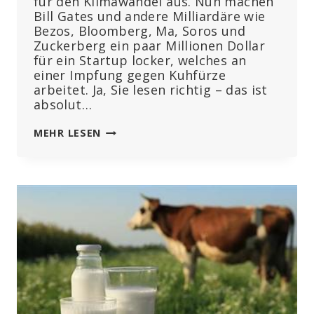
für den Klimawandel aus. Nun machen
Bill Gates und andere Milliardäre wie
Bezos, Bloomberg, Ma, Soros und
Zuckerberg ein paar Millionen Dollar
für ein Startup locker, welches an
einer Impfung gegen Kuhfürze
arbeitet. Ja, Sie lesen richtig – das ist
absolut…
KEIN
MEHR LESEN
WITZ:
GATES,
SOROS,
ZUCKERBERG
&
CO
FINANZIEREN
STARTUP
FÜR
„IMPFUNG
GEGEN
KUHFÜRZE“