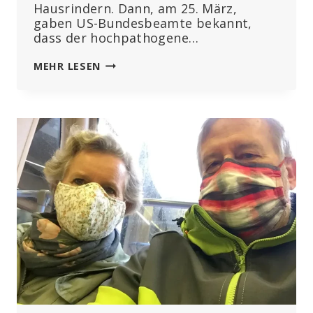
Hausrindern. Dann, am 25. März,
gaben US-Bundesbeamte bekannt,
dass der hochpathogene…
VOGELGRIPPE
MEHR LESEN
BEI
RINDERN
–
UNGEREIMTHEITEN
UND
FRAGEN
(TEIL
1)