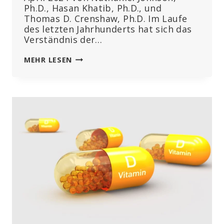
Ph.D., Hasan Khatib, Ph.D., und
Thomas D. Crenshaw, Ph.D. Im Laufe
des letzten Jahrhunderts hat sich das
Verständnis der…
ERNÄHRUNG
MEHR LESEN
VERÄNDERT
DIE
GENE
DES
UNGEBORENEN
KINDES
UND
WIRKT
SICH
AUF
DESSEN
GESUNDHEIT
AUS