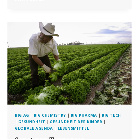
NACH
GROSS A
NGELEGTER M
RNA-I
MPFUNG V
ON N
UTZ- U
ND W
ILDTIEREN?
BIG AG
|
BIG CHEMISTRY
|
BIG PHARMA
|
BIG TECH
|
GESUNDHEIT
|
GESUNDHEIT DER KINDER
|
GLOBALE AGENDA
|
LEBENSMITTEL