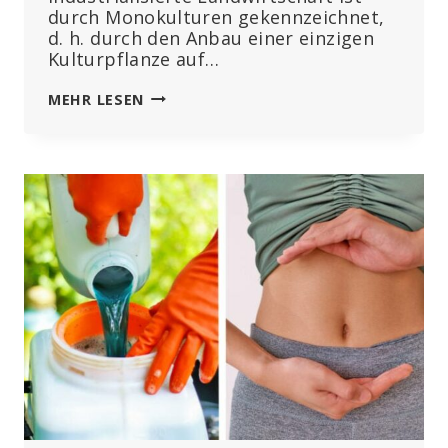
durch Monokulturen gekennzeichnet,
d. h. durch den Anbau einer einzigen
Kulturpflanze auf…
SCHLUSS
MEHR LESEN
MIT
MONOKULTUREN
UND
INDUSTRIELLEM
DENKEN“:
STUDIE
ZEIGT,
DASS
SICH
EINE
DIVERSIFIZIERTE
LANDWIRTSCHAFT
FÜR
MENSCH
UND
UMWELT