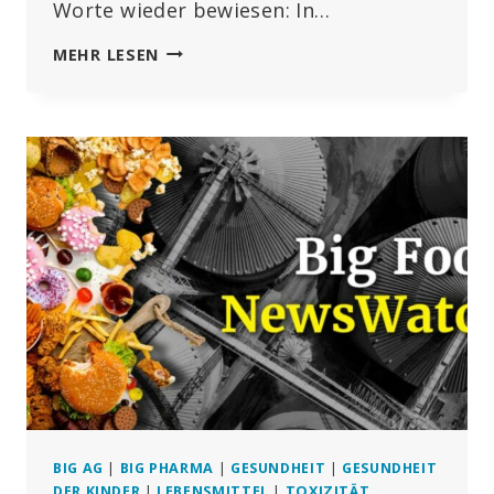
Worte wieder bewiesen: In…
HISTORISCHE
MEHR LESEN
DEMO
IN
BRÜSSEL
BIG AG
|
BIG PHARMA
|
GESUNDHEIT
|
GESUNDHEIT
DER KINDER
|
LEBENSMITTEL
|
TOXIZITÄT