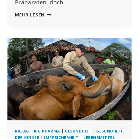
Präparaten, doch…
NICHT
MEHR LESEN
NUR
SONNENSCHEIN
–
DIE
REALITÄT
DER
VITAMIN-
D-
SUPPLEMENTIERUNG
BIG AG
|
BIG PHARMA
|
GESUNDHEIT
|
GESUNDHEIT
DER KINDER
|
IMPFSICHERHEIT
|
LEBENSMITTEL