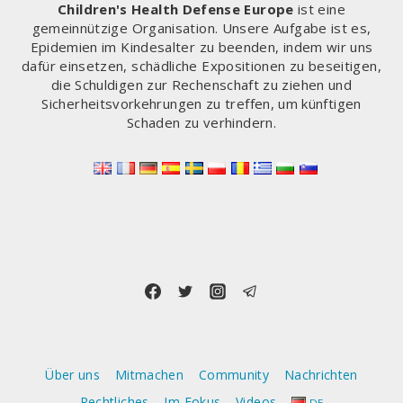
AUF
Children's Health Defense Europe
ist eine
DIE
gemeinnützige Organisation. Unsere Aufgabe ist es,
SEITE
Epidemien im Kindesalter zu beenden, indem wir uns
DER
dafür einsetzen, schädliche Expositionen zu beseitigen,
DURCH
die Schuldigen zur Rechenschaft zu ziehen und
PESTIZIDE
Sicherheitsvorkehrungen zu treffen, um künftigen
GESCHÄDIGTEN
Schaden zu verhindern.
MENSCHEN
GESTELLT
HABEN
Über uns
Mitmachen
Community
Nachrichten
Rechtliches
Im Fokus
Videos
DE