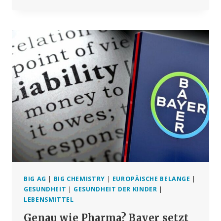
VON
TENNESSEE
VERABSCHIEDET
GESETZENTWURF
ZU
IMPFSTOFFEN
IN
LEBENSMITTELN
BIG AG
|
BIG CHEMISTRY
|
EUROPÄISCHE BELANGE
|
GESUNDHEIT
|
GESUNDHEIT DER KINDER
|
LEBENSMITTEL
Genau wie Pharma? Bayer setzt