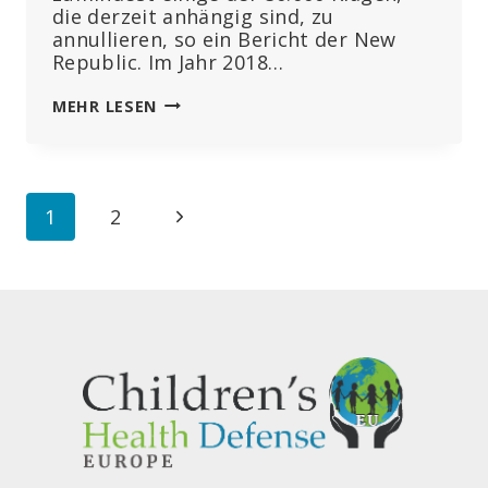
die derzeit anhängig sind, zu
annullieren, so ein Bericht der New
Republic. Im Jahr 2018…
GENAU
MEHR LESEN
WIE
PHARMA?
BAYER
SETZT
Seitennavigation
Nächste
1
2
SICH
FÜR
Seite
EINE
BEFREIUNG
VON
DER
HAFTUNGSPFLICHT
EIN,
NACHDEM
SICH
DIE
GESCHWORENEN