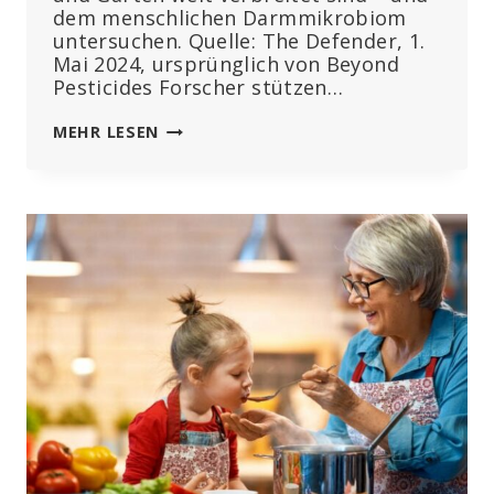
dem menschlichen Darmmikrobiom
untersuchen. Quelle: The Defender, 1.
Mai 2024, ursprünglich von Beyond
Pesticides Forscher stützen…
LANGFRISTIGE
MEHR LESEN
EXPOSITION
GEGENÜBER
GIFTIGEN
PESTIZIDEN
VERÄNDERT
DARMMIKROBIOM
UND
STOFFWECHSEL