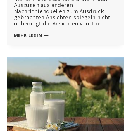
Auszügen aus anderen
Nachrichtenquellen zum Ausdruck
gebrachten Ansichten spiegeln nicht
unbedingt die Ansichten von The…
WENN
MEHR LESEN
BAYER
WIRKLICH
DEN
LANDWIRTEN
BEISEITE
STEHEN
MÖCHTE,
WÜRDE
DAS
UNTERNEHMEN
AUFHÖREN,
IHNEN
GIFTSTOFFE
ZU
VERKAUFEN