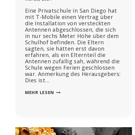
Eine Privatschule in San Diego hat
mit T-Mobile einen Vertrag über
die Installation von versteckten
Antennen abgeschlossen, die sich
in nur sechs Meter Höhe über dem
Schulhof befinden. Die Eltern
sagten, sie hätten erst davon
erfahren, als ein Elternteil die
Antennen zufällig sah, während die
Schule wegen Ferien geschlossen
war. Anmerkung des Herausgebers:
Dies ist…
SCHULE
MEHR LESEN
LIESS „
T-M
OBILE 9
“ M
OBILFUNKANTENNEN I
N D