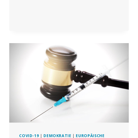
VERKLAGT
KRANKENHAUS,
DAS
SIE
WEGEN
MELDUNG
VON
COVID-
IMPFSTOFF-
NEBENWIRKUNGEN
AN
VAERS
ENTLASSEN
HAT
COVID-19
|
DEMOKRATIE
|
EUROPÄISCHE