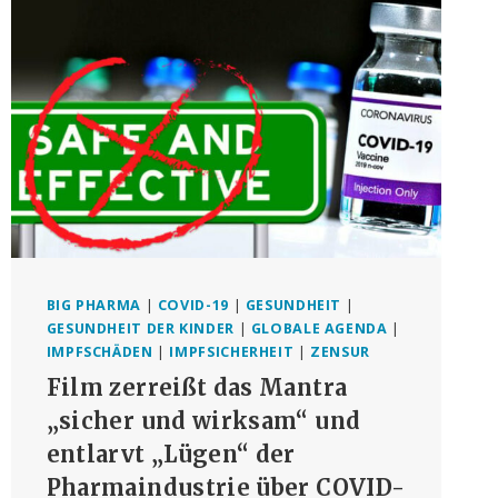
ZUMINDEST
VORLÄUFIG
GESCHEITERT
BIG PHARMA
|
COVID-19
|
GESUNDHEIT
|
GESUNDHEIT DER KINDER
|
GLOBALE AGENDA
|
IMPFSCHÄDEN
|
IMPFSICHERHEIT
|
ZENSUR
Film zerreißt das Mantra
„sicher und wirksam“ und
entlarvt „Lügen“ der
Pharmaindustrie über COVID-