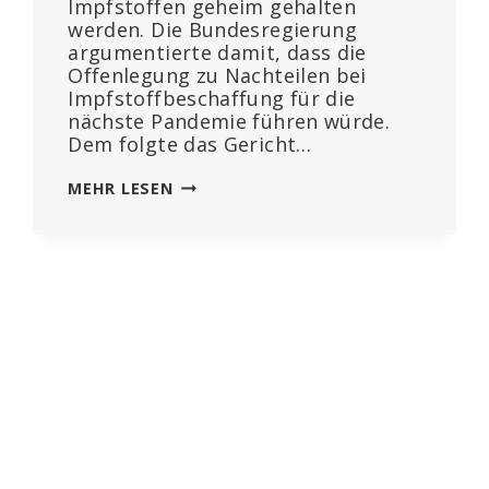
Impfstoffen geheim gehalten
werden. Die Bundesregierung
argumentierte damit, dass die
Offenlegung zu Nachteilen bei
Impfstoffbeschaffung für die
nächste Pandemie führen würde.
Dem folgte das Gericht…
NÄCHSTE
MEHR LESEN
NIEDERLAGE
DER
BUNDESREGIERUNG:
IMPFPASSAGEN
IN
RKI-
PROTOKOLLEN
MÜSSEN
ENTSCHWÄRZT
WERDEN