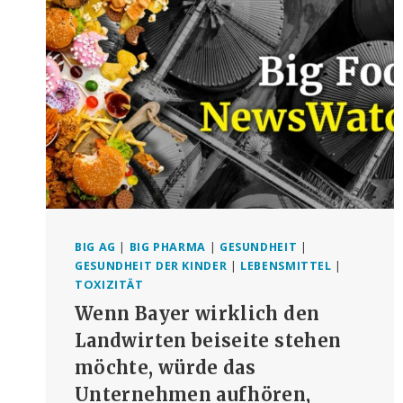
ER N
ÄHE D
ES S
PIELPLATZES I
NSTALLIEREN U
ND H
AT E
INEN 3
1-J
AHRES-V
ERTRAG A
BGESCHLOSSEN
BIG AG
|
BIG PHARMA
|
GESUNDHEIT
|
GESUNDHEIT DER KINDER
|
LEBENSMITTEL
|
TOXIZITÄT
Wenn Bayer wirklich den
Landwirten beiseite stehen
möchte, würde das
Unternehmen aufhören,