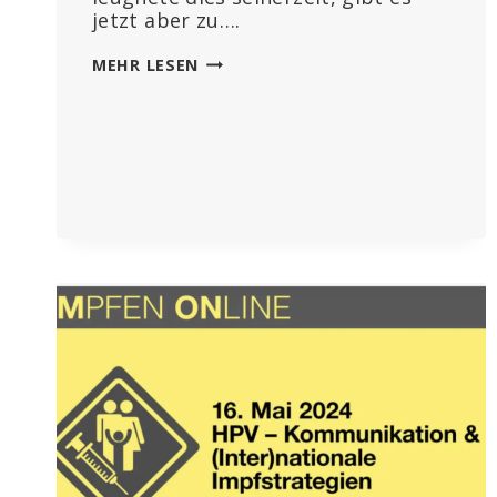
jetzt aber zu….
GEIMPFTE
MEHR LESEN
MENSCHEN
WERDEN
ALS
UNGEIMPFT
EINGESTUFT:
SO
WURDEN
STUDIEN
UND
STATISTIKEN
GEFÄLSCHT