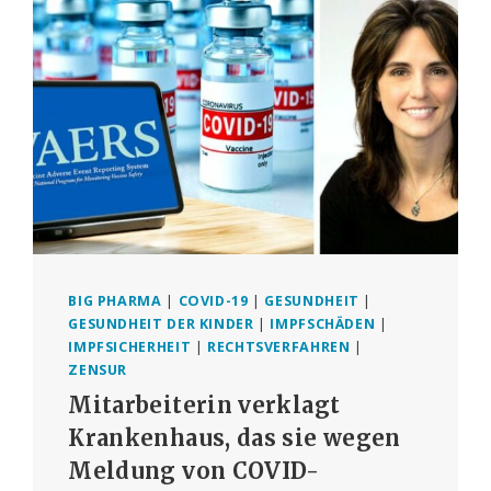
BIG PHARMA
|
COVID-19
|
GESUNDHEIT
|
GESUNDHEIT DER KINDER
|
IMPFSCHÄDEN
|
IMPFSICHERHEIT
|
RECHTSVERFAHREN
|
ZENSUR
Mitarbeiterin verklagt
Krankenhaus, das sie wegen
Meldung von COVID-