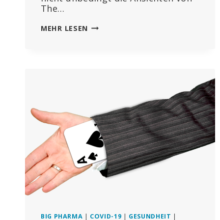
The…
WENN
MEHR LESEN
BAYER
WIRKLICH
DEN
LANDWIRTEN
BEISEITE
STEHEN
MÖCHTE,
WÜRDE
DAS
UNTERNEHMEN
AUFHÖREN,
IHNEN
GIFTSTOFFE
ZU
VERKAUFEN
BIG PHARMA
|
COVID-19
|
GESUNDHEIT
|