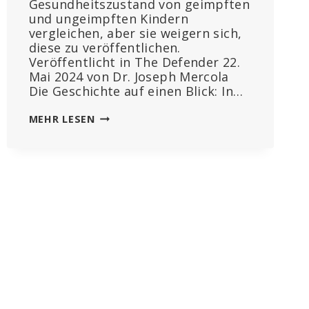
Gesundheitszustand von geimpften
und ungeimpften Kindern
vergleichen, aber sie weigern sich,
diese zu veröffentlichen.
Veröffentlicht in The Defender 22.
Mai 2024 von Dr. Joseph Mercola
Die Geschichte auf einen Blick: In…
UNGEIMPFTE
MEHR LESEN
KINDER
SIND
GESÜNDER
ALS
GEIMPFTE
–
WARUM
UNTERSUCHEN
DIE
GESUNDHEITSBEHÖRDEN
DAS
NICHT?