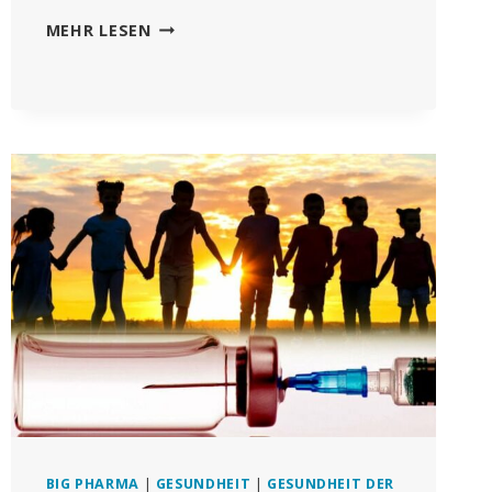
FILM
MEHR LESEN
ZERREISST D
AS M
ANTRA „
SICHER U
ND W
IRKSAM“ U
ND E
NTLARVT „
LÜGEN“ D
ER P
HARMAINDUSTRIE Ü
BER C
OVID-S
PRITZEN
BIG PHARMA
|
GESUNDHEIT
|
GESUNDHEIT DER