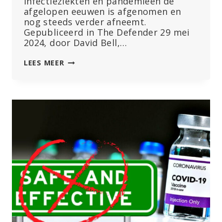
infectieziekten en pandemieën de
afgelopen eeuwen is afgenomen en
nog steeds verder afneemt.
Gepubliceerd in The Defender 29 mei
2024, door David Bell,…
DE
LEES MEER
WHO
NEGEERT
–
OF
GEEFT
BEWUST
EEN
VERKEERDE
VOORSTELLING
VAN
–
HAAR
EIGEN
GEGEVENS
OVER