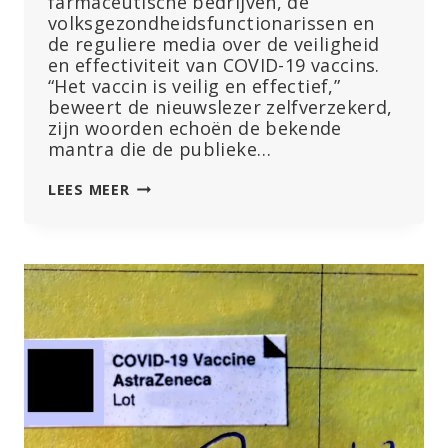
farmaceutische bedrijven, de
volksgezondheidsfunctionarissen en
de reguliere media over de veiligheid
en effectiviteit van COVID-19 vaccins.
“Het vaccin is veilig en effectief,”
beweert de nieuwslezer zelfverzekerd,
zijn woorden echoën de bekende
mantra die de publieke…
FILM
LEES MEER
KRAAKT
‘VEILIG
EN
EFFECTIEF’
MANTRA,
ONTMASKERT
FARMACEUTISCHE
‘LEUGENS’
OVER
COVID-
PRIKKEN