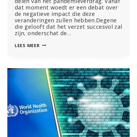
delen van het pandemieverdrag. Vanaf
dat moment woedt er een debat over
de negatieve impact die deze
veranderingen zullen hebben.Degene
die gelooft dat het verzet succesvol zal
zijn, onderschat de…
WHO-
LEES MEER
VERDRAGEN:
EEN
DUIDELIJKE
OVERWINNING
VOOR
DE
FARMACEUTISCHE
INDUSTRIE
EN
EEN
BEDREIGING
VOOR
DE
VOLKSGEZONDHEID