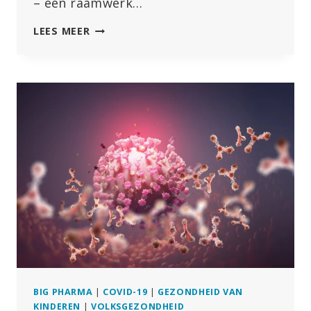
– een raamwerk…
TERREINTHEORIE
LEES MEER
VS.
ZIEKTEKIEMTHEORIE
–
EEN
FRISSE
KIJK
OP
EEN
OUD
PRINCIPE
BIG PHARMA
|
COVID-19
|
GEZONDHEID VAN
KINDEREN
|
VOLKSGEZONDHEID