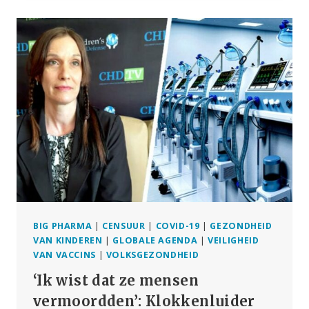
GERM
THEORY–
A
FRESH
LOOK
AT
AN
OLD
PRINCIPLE
BIG PHARMA
|
CENSUUR
|
COVID-19
|
GEZONDHEID
VAN KINDEREN
|
GLOBALE AGENDA
|
VEILIGHEID
VAN VACCINS
|
VOLKSGEZONDHEID
‘Ik wist dat ze mensen
vermoordden’: Klokkenluider