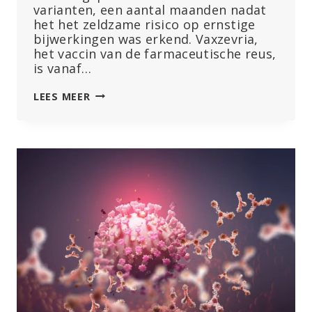
varianten, een aantal maanden nadat
het het zeldzame risico op ernstige
bijwerkingen was erkend. Vaxzevria,
het vaccin van de farmaceutische reus,
is vanaf…
ASTRAZENECA
LEES MEER
BEGINT
MET
WERELDWIJDE
TERUGTREKKING
VAN
COVID-
19
VACCIN