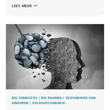
‘IK
LEES MEER
WIST
DAT
ZE
MENSEN
VERMOORDDEN’:
KLOKKENLUIDER
ZEGT
DAT
COVID
ZIEKENHUISPROTOCOLLEN
LEIDDEN
TOT
DE
DOOD
VAN
PATIËNTEN
BIG CHEMISTRY
|
BIG PHARMA
|
GEZONDHEID VAN
KINDEREN
|
VOLKSGEZONDHEID