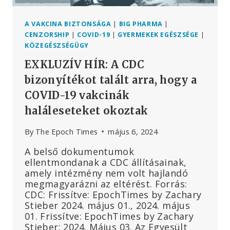
A VAKCINA BIZTONSÁGA
|
BIG PHARMA
|
CENZORSHIP
|
COVID-19
|
GYERMEKEK EGÉSZSÉGE
|
KÖZEGÉSZSÉGÜGY
EXKLUZÍV HÍR: A CDC
bizonyítékot talált arra, hogy a
COVID-19 vakcinák
haláleseteket okoztak
By
The Epoch Times
május 6, 2024
A belső dokumentumok
ellentmondanak a CDC állításainak,
amely intézmény nem volt hajlandó
megmagyarázni az eltérést. Forrás:
CDC: Frissítve: EpochTimes by Zachary
Stieber 2024. május 01., 2024. május
01. Frissítve: EpochTimes by Zachary
Stieber: 2024. Május 03. Az Egyesült