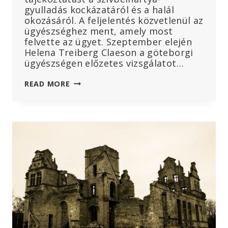
gyulladás kockázatáról és a halál
okozásáról. A feljelentés közvetlenül az
ügyészséghez ment, amely most
felvette az ügyet. Szeptember elején
Helena Treiberg Claeson a göteborgi
ügyészségen előzetes vizsgálatot…
MEGHALT
READ MORE
EGY
KISFIÚ
A
KOVÁSZOLTÁS
UTÁN
–
AZ
ORVOS
FELJELENTÉST
TETT
AZ
ÜGYÉSZSÉGEN