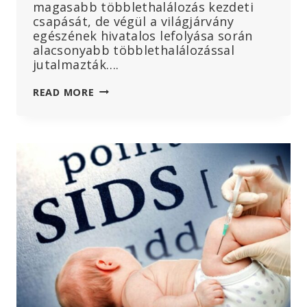
magasabb többlethalálozás kezdeti
csapását, de végül a világjárvány
egészének hivatalos lefolyása során
alacsonyabb többlethalálozással
jutalmazták….
HA
READ MORE
SVÉDORSZÁG
NYERT,
MIÉRT
ZUHANNAK
A
SVÉD
SZÜLETÉSI
ARÁNYOK?