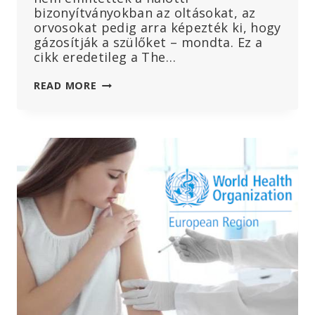
bizonyítványokban az oltásokat, az
orvosokat pedig arra képezték ki, hogy
gázosítják a szülőket – mondta. Ez a
cikk eredetileg a The…
RENDŐRNYOMOZÓ:
READ MORE
A
HIRTELEN
CSECSEMŐHALÁLOZÁSOK
50%-
A
AZ
OLTÁST
KÖVETŐ
48
ÓRÁN
BELÜL
TÖRTÉNT
–
DE
EZT