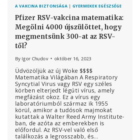
A VAKCINA BIZTONSÁGA
|
GYERMEKEK EGÉSZSÉGE
Pfizer RSV-vakcina matematika:
Megölni 4000 újszülöttet, hogy
megmentsünk 300-at az RSV-
től?
By
Igor Chudov
október 16, 2023
Üdvözöljük az új Woke $$$$
Matematika Világában A Respiratory
Syncytial Virus vagy RSV egy széles
körben elterjedt légúti vírus, amely
megfázást okoz. Ez a vírus egy
laboratóriumból származ ik 1955
körül, amikor a tudósok majmokat
kutattak a Walter Reed Army Institute-
ban, de azóta az emberekben is
előfordul. Az RSV-vel való első
találkozás a legrosszabb, és…