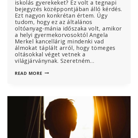
iskolás gyerekeket? Ez volt a tegnapi
bejegyzés középpontjában álló kérdés.
Ezt nagyon konkrétan értem. Úgy
tudom, hogy ez az általános
oltóanyag-mánia időszaka volt, amikor
a helyi gyermekorvosoktól Angela
Merkel kancellárig mindenki vad
álmokat táplált arról, hogy tömeges
oltásokkal véget vetnek a
világjárványnak. Szeretném…
A
READ MORE
NÉMET
GYERMEKEK
BEOLTÁSÁRA
IRÁNYULÓ
BIZARR
KAMPÁNY
A
SZABÁLYOZÓ
HATÓSÁGOK
AJÁNLÁSA