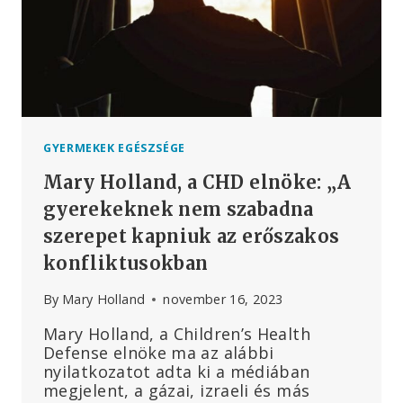
ELLENÉRE
ÉS
MINDEN
BIZONYÍTÉK
HIÁNYÁBAN
GYERMEKEK EGÉSZSÉGE
Mary Holland, a CHD elnöke: „A
gyerekeknek nem szabadna
szerepet kapniuk az erőszakos
konfliktusokban
By
Mary Holland
november 16, 2023
Mary Holland, a Children’s Health
Defense elnöke ma az alábbi
nyilatkozatot adta ki a médiában
megjelent, a gázai, izraeli és más