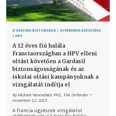
A VAKCINA BIZTONSÁGA
|
GYERMEKEK EGÉSZSÉGE
|
HPV
A 12 éves fiú halála
Franciaországban a HPV elleni
oltást követően a Gardasil
biztonságosságának és az
iskolai oltási kampányoknak a
vizsgálatát indítja el
By
Michael Nevradakis PhD, The Defender
november 22, 2023
A francia ügyészek vizsgálatot
indítottak egy 12 éves fiú halála