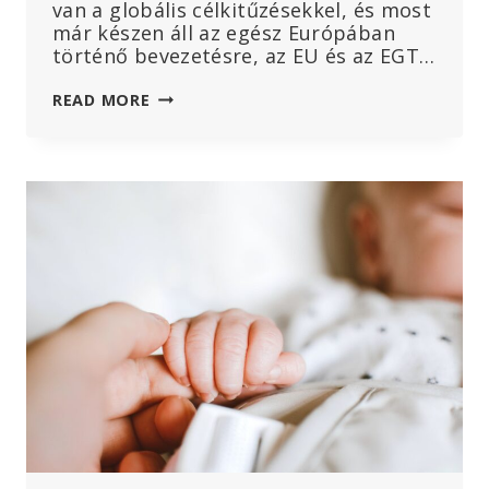
van a globális célkitűzésekkel, és most
már készen áll az egész Európában
történő bevezetésre, az EU és az EGT…
HPV
READ MORE
ELLENI
OLTÁSI
KAMPÁNYT
HIRDETTEK
EURÓPÁBAN
–
IDEJE,
HOGY
A
SZÜLŐK
TÁJÉKOZÓDJANAK!