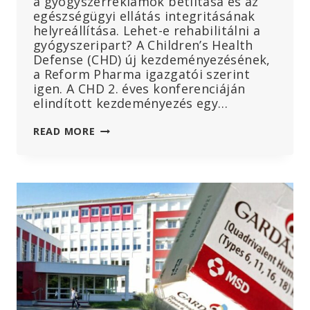
a gyógyszerreklámok betiltása és az
egészségügyi ellátás integritásának
helyreállítása. Lehet-e rehabilitálni a
gyógyszeripart? A Children’s Health
Defense (CHD) új kezdeményezésének,
a Reform Pharma igazgatói szerint
igen. A CHD 2. éves konferenciáján
elindított kezdeményezés egy…
A
READ MORE
CHD
„REFORM
PHARMA”
KEZDEMÉNYEZÉST
INDÍT
A
NAGY
GYÓGYSZERGYÁRTÓK
BEFOLYÁSÁNAK
ÉS
KORRUPCIÓJÁNAK
MEGSZÜNTETÉSÉRE