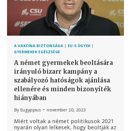
A
GARDASIL
BIZTONSÁGOSSÁGÁNAK
ÉS
AZ
ISKOLAI
OLTÁSI
KAMPÁNYOKNAK
A VAKCINA BIZTONSÁGA
|
EU-S ÜGYEK
|
A
GYERMEKEK EGÉSZSÉGE
VIZSGÁLATÁT
A német gyermekek beoltására
INDÍTJA
EL
irányuló bizarr kampány a
szabályozó hatóságok ajánlása
ellenére és minden bizonyíték
hiányában
By
Eugyppius
november 20, 2023
Miért voltak a német politikusok 2021
nyarán olyan lelkesek, hogy beoltják az