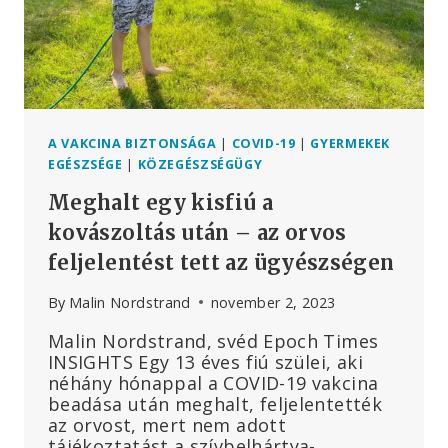
ERŐSZAKOS
KONFLIKTUSOKBAN
A VAKCINA BIZTONSÁGA
|
COVID-19
|
GYERMEKEK
EGÉSZSÉGE
|
KÖZEGÉSZSÉGÜGY
Meghalt egy kisfiú a
kovászoltás után – az orvos
feljelentést tett az ügyészségen
By
Malin Nordstrand
november 2, 2023
Malin Nordstrand, svéd Epoch Times
INSIGHTS Egy 13 éves fiú szülei, aki
néhány hónappal a COVID-19 vakcina
beadása után meghalt, feljelentették
az orvost, mert nem adott
tájékoztatást a szívbelhártya-