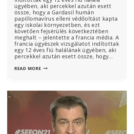
ügyében, aki percekkel azután esett
össze, hogy a Gardasil humán
papillomavírus elleni védőoltást kapta
egy iskolai környezetben, és ezt
követően fejsérülés következtében
meghalt – jelentette a francia média. A
francia ügyészek vizsgálatot indítottak
egy 12 éves fiú halálának ügyében, aki
percekkel azután esett össze, hogy…
A
READ MORE
12
ÉVES
FIÚ
HALÁLA
FRANCIAORSZÁGBAN
A
HPV
ELLENI
OLTÁST
KÖVETŐEN