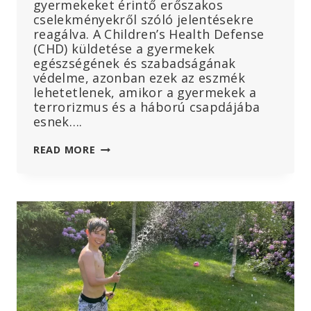
gyermekeket érintő erőszakos
cselekményekről szóló jelentésekre
reagálva. A Children’s Health Defense
(CHD) küldetése a gyermekek
egészségének és szabadságának
védelme, azonban ezek az eszmék
lehetetlenek, amikor a gyermekek a
terrorizmus és a háború csapdájába
esnek….
MARY
READ MORE
HOLLAND,
A
CHD
ELNÖKE:
„A
GYEREKEKNEK
NEM
SZABADNA
SZEREPET
KAPNIUK
AZ