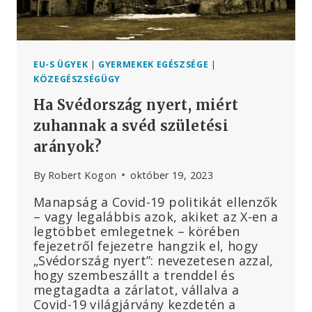
EU-S ÜGYEK
|
GYERMEKEK EGÉSZSÉGE
|
KÖZEGÉSZSÉGÜGY
Ha Svédország nyert, miért
zuhannak a svéd születési
arányok?
By
Robert Kogon
október 19, 2023
Manapság a Covid-19 politikát ellenzők
– vagy legalábbis azok, akiket az X-en a
legtöbbet emlegetnek – körében
fejezetről fejezetre hangzik el, hogy
„Svédország nyert”: nevezetesen azzal,
hogy szembeszállt a trenddel és
megtagadta a zárlatot, vállalva a
Covid-19 világjárvány kezdetén a