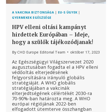
SENKI
SEM
MONDHATJA
A VAKCINA BIZTONSÁGA
|
EU-S ÜGYEK
|
KI
GYERMEKEK EGÉSZSÉGE
HPV elleni oltási kampányt
hirdettek Európában – Ideje,
hogy a szülők tájékozódjanak!
By
CHD Europe Editorial Team
október 17, 2023
Az Egészségügyi Világszervezet 2020
augusztusában fogadta el a HPV elleni
védőoltás elterjedésének
felgyorsítására irányuló globális
stratégiáját. A WHO globális
stratégiájában a vakcinák
elterjedtségének célértékét 2030-ra
70-90%-ban határozta meg. A WHO
európai régiójának 2022-ben
elfogadott ütemterve összhangban