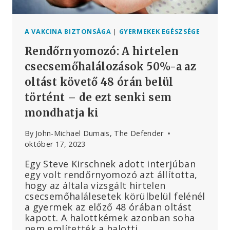
A VAKCINA BIZTONSÁGA
|
GYERMEKEK EGÉSZSÉGE
Rendőrnyomozó: A hirtelen
csecsemőhalálozások 50%-a az
oltást követő 48 órán belül
történt – de ezt senki sem
mondhatja ki
By
John-Michael Dumais, The Defender
október 17, 2023
Egy Steve Kirschnek adott interjúban
egy volt rendőrnyomozó azt állította,
hogy az általa vizsgált hirtelen
csecsemőhalálesetek körülbelül felénél
a gyermek az előző 48 órában oltást
kapott. A halottkémek azonban soha
nem említették a halotti