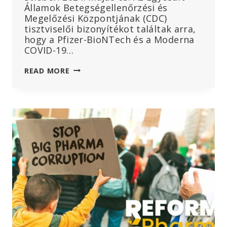
Államok Betegségellenőrzési és
Megelőzési Központjának (CDC)
tisztviselői bizonyítékot találtak arra,
hogy a Pfizer-BioNTech és a Moderna
COVID-19…
EXKLUZÍV
READ MORE
HÍR:
A
CDC
BIZONYÍTÉKOT
TALÁLT
ARRA,
HOGY
A
COVID-
19
VAKCINÁK
HALÁLESETEKET
OKOZTAK