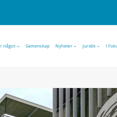
r något
Gemenskap
Nyheter
Juridik
I Fok