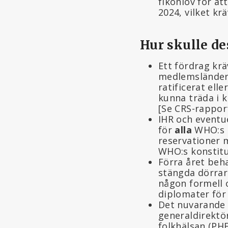
fikonlöv för at
2024, vilket kr
Hur skulle de
Ett fördrag krä
medlemsländer 
ratificerat ell
kunna träda i k
[Se CRS-rappor
IHR och eventu
för
alla
WHO:s m
reservationer 
WHO:s konstitu
Förra året beh
stängda dörrar
någon formell 
diplomater för
Det nuvarande u
generaldirektör
folkhälsan (PHE