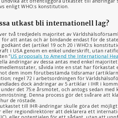
t undvika att offentliggöra utkastet till ändringar 
ävs enligt WHO:s konstitution.
ssa utkast bli internationell lag?
ver två tredjedels majoritet av Världshälsoförsam
för att antas och är bindande endast för de stat
er godkänt det (artikel 19 och 20 i WHO:s konstituti
raft i USA genom en enkel underskrift, utan ratifi
ten ”
US proposals to Amend the International Hea
ella ändringar av dessa antas med enkel majoritet
edlemsstater, såvida inte en stat har förkastat e
mot dem inom förutbestämda tidsramar (artiklarna
tion; regel 72 i arbetsordningen för Världshälsof
andlades dock ändringar av 5 artiklar i IHR i ko
 under det 75:e årsmötet, och antogs sedan med 
omröstning. Denna process gör det svårare att kl
 hur de röstade.
tkastet till IHR-ändringar skulle göra det möjlig
 eller regiondirektörer att deklarera ett internat
IC), eller potentialen för ett sådant, utan att upp