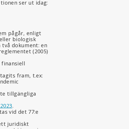
tionen ser ut idag:
em pågår, enligt
ller biologisk
a två dokument: en
oreglementet (2005)
 finansiell
agits fram, t.ex:
andemic
e tillgängliga
 2023
.
as vid det 77:e
tt juridiskt