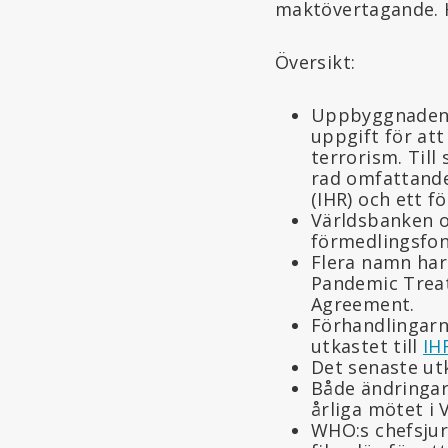
maktövertagande. Hä
Översikt:
Uppbyggnaden a
uppgift för att
terrorism. Til
rad omfattande
(IHR) och ett f
Världsbanken 
förmedlingsfond
Flera namn har 
Pandemic Trea
Agreement.
Förhandlingarn
utkastet till
IH
Det senaste utk
Både ändringarn
årliga mötet i 
WHO:s chefsjur