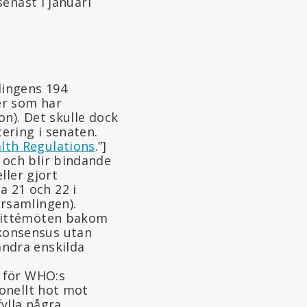
senast i januari
lingens 194
er som har
on). Det skulle dock
cering i senaten.
lth Regulations
.”]
 och blir bindande
ller gjort
 21 och 22 i
örsamlingen).
mmittémöten bakom
konsensus utan
andra enskilda
t för WHO:s
ionellt hot mot
fylla några