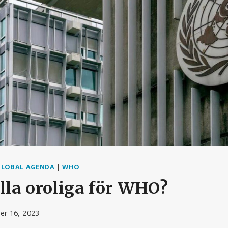
GLOBAL AGENDA
|
WHO
alla oroliga för WHO?
r 16, 2023