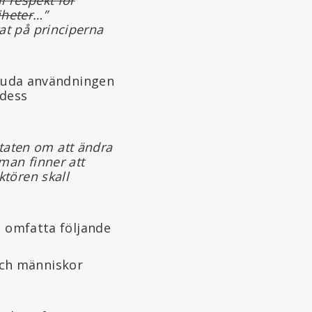
iheter
…”
at på principerna
bjuda användningen
 dess
taten om att ändra
man finner att
ktören skall
e omfatta följande
och människor