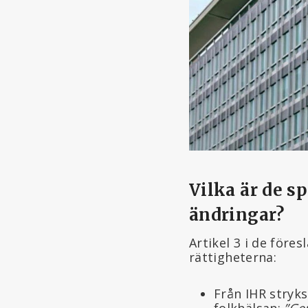
Vilka är de 
ändringar?
Artikel 3 i de före
rättigheterna:
Från IHR stryk
folkhälsan:
”Ge