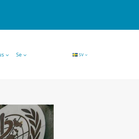
us
Se
SV