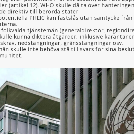
rier (artikel 12). WHO skulle då ta över hanteringe
e direktiv till berörda stater.
otentiella PHEIC kan fastslås utan samtycke från 
aterna.
folkvalda tjänstemän (generaldirektör, regiondire
kulle kunna diktera åtgärder, inklusive karantäner
nskrav, nedstängningar, gränsstängningar osv.
n skulle inte behöva stå till svars för sina beslu
munitet.