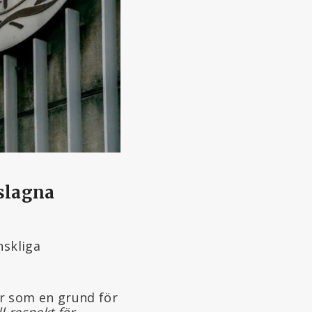
slagna
nskliga
er som en grund för
l respekt för