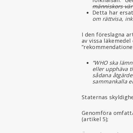
människors värd
Detta har ersat
om rättvisa, i
I den föreslagna a
av vissa läkemedel
”rekommendationer”
”WHO ska lämna
eller upphäva t
sådana åtgärder
sammankalla en
Staternas skyldighe
Genomföra omfatta
(artikel 5);