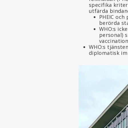
specifika krite
utfärda bindand
PHEIC och p
berörda st
WHO:s icke 
personal) s
vaccinatio
WHO:s tjänstemä
diplomatisk im