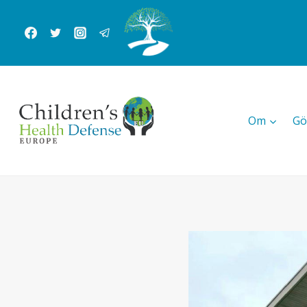
Skip
to
content
Om
Gö