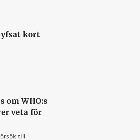
yfsat kort
las om WHO:s
er veta för
rsök till