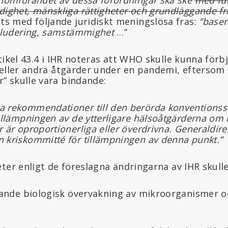
ighet, mänskliga rättigheter och grundläggande fr
ts med följande juridiskt meningslösa fras:
”baser
nkludering, samstämmighet
…”
rtikel 43.4 i IHR noteras att WHO skulle kunna för
 eller andra åtgärder under en pandemi, eftersom
 skulle vara bindande:
 rekommendationer till den berörda konventionss
illämpningen av de ytterligare hälsoåtgärderna om 
 är oproportionerliga eller överdrivna. Generaldire
 kriskommitté för tillämpningen av denna punkt.”
ter enligt de föreslagna ändringarna av IHR skull
nde biologisk övervakning av mikroorganismer 