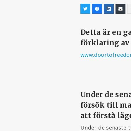
Detta är en 
förklaring av
www.doortofreedom
Under de sena
försök till m
att förstå läg
Under de senaste t