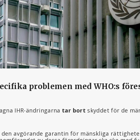
specifika problemen med WHO:s före
slagna IHR-ändringarna
tar bort
skyddet för de mä
s den avgörande garantin för mänskliga rättighet
nomförandet av dessa förordningar ska ske
med ful