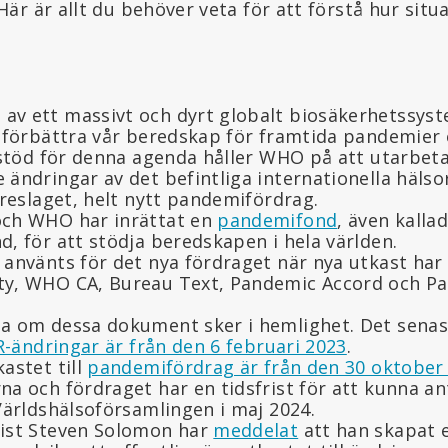
r är allt du behöver veta för att förstå hur situa
v ett massivt och dyrt globalt biosäkerhetssyst
 förbättra vår beredskap för framtida pandemier e
l stöd för denna agenda håller WHO på att utarbet
 ändringar av det befintliga internationella häls
öreslaget, helt nytt pandemifördrag.
och WHO har inrättat en
pandemifond
, även kallad
, för att stödja beredskapen i hela världen.
använts för det nya fördraget när nya utkast har t
ty, WHO CA, Bureau Text, Pandemic Accord och P
a om dessa dokument sker i hemlighet. Det senast
R-ändringar är från den 6 februari 2023
.
astet till
pandemifördrag är från den 30 oktober
a och fördraget har en tidsfrist för att kunna ant
Världshälsoförsamlingen i maj 2024.
ist Steven Solomon har
meddelat
att han skapat e