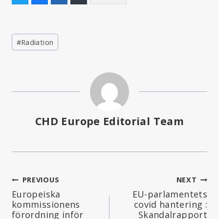
Post
#
Radiation
Tags:
CHD Europe Editorial Team
Inläggsnavigering
PREVIOUS
NEXT
Europeiska
EU-parlamentets
kommissionens
covid hantering :
förordning inför
Skandalrapport