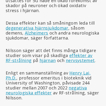
utsattes för 5G hade en ökad förekomst av
skador på neuroner och ökad oxidativ
stress i hjärnan.
Dessa effekter kan så småningom leda till
degenerativa hjärnsjukdomar
, såsom
demens,
Alzheimers
och andra neurologiska
sjukdomar, säger författarna.
Nilsson säger att det finns många tidigare
studier som visar på skadliga
effekter av
RF-strålning
på
hjärnan
och
nervsystemet
.
Enligt en sammanställning av
Henry Lai,
Ph.D.
, professor emeritus i bioteknik vid
University of Washington, påvisade 244
studier mellan 2007 och 2022
negativa
neurologiska effekter
av RF-strålning, säger
Nilsson.