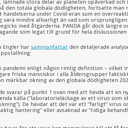
r, lämnade stora delar av planeten opåverkad och
å den totala globala dödligheten, fortsatte man
t händelserna under Covid-eran som en överreakti
g vara mindre allvarligt än vad som ursprungligen
 begicks med åtgärderna. PANDA går dock längre 
gande som legat till grund för hela diskussione
n Engler har
sammanfattat
den detaljerade analyse
ppställning:
 pandemi enligt någon rimlig definition – vilket i
igare friska människor i alla åldersgrupper faktis
on märkbar ökning av den globala dödligheten 202
e svarar på punkt 1 ovan med att hävda att en n
enda källa (”laboratorieläckage av ett virus som 
skning”). De hävdar att det var ett ”farligt” virus 
aktig hantering” eller avsaknad av ”tidiga behandl
ga bevis för att virus kan manipuleras till att få f