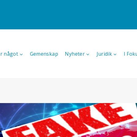
r något
Gemenskap
Nyheter
Juridik
I Fok