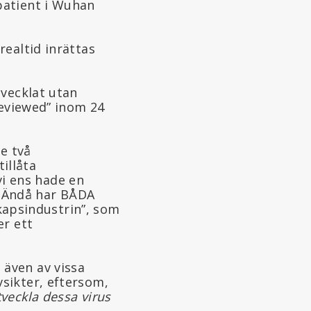
 patient i Wuhan
realtid inrättas
tvecklat utan
-reviewed” inom 24
e två
illåta
i ens hade en
 Ändå har BÅDA
apsindustrin”, som
er ett
 även av vissa
vsikter, eftersom,
tveckla dessa virus