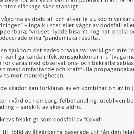
oratorieläckage sker ständigt.
vågorna av dödsfall och allvarlig sjukdom verkar 
dningen” – inga kluster eller vågor av dödsfall elle
penbara; ”viruset” lydde bisarrt nog nationella o
oducerade olika ”pandemiska resultat”.
den sjukdom det sades orsaka var verkligen inte ”ny
rån vanliga kända infektionssjukdomar i luftvägarna
n förklaras med observations- och bekräftelsebias
den mest omfattande och kraftfulla propagandak
vits mot mänskligheten.
de skador kan förklaras av en kombination av följ
ter i vård och omsorg: felbehandling, utebliven be
ling – särskilt av sköra äldre.
skrevs felaktigt som dödsfall av ”Covid”.
 till följd av åtgärderna baserade utifrån den fela