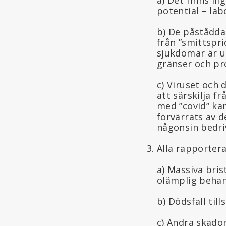
potential – lab
b) De påstådda 
från ”smittspri
sjukdomar är up
gränser och pr
c) Viruset och 
att särskilja f
med ”covid” ka
förvärrats av 
någonsin bedri
Alla rapportera
a) Massiva bris
olämplig behand
b) Dödsfall till
c) Andra skador