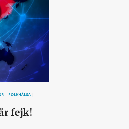
OR
|
FOLKHÄLSA
|
r fejk!