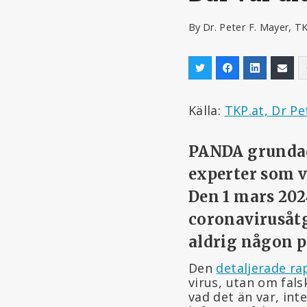
By
Dr. Peter F. Mayer, T
Källa:
TKP.at, Dr Pe
PANDA grundade
experter som va
Den 1 mars 20
coronavirusåtg
aldrig någon 
Den
detaljerade ra
virus, utan om fals
vad det än var, in