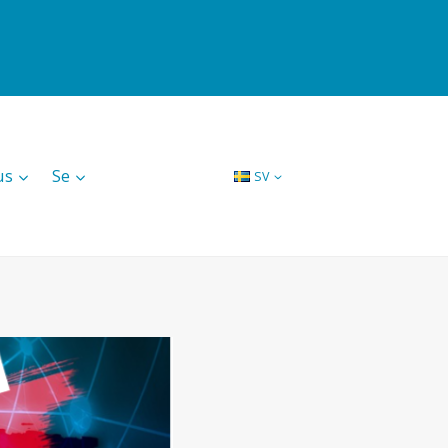
us
Se
SV