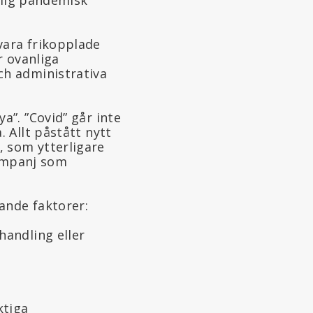
vara frikopplade
r ovanliga
ch administrativa
a”. ”Covid” går inte
. Allt påstått nytt
, som ytterligare
ampanj som
ande faktorer:
handling eller
ktiga