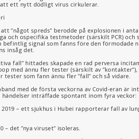
tt ett nytt dödligt virus cirkulerar.
ri
att ”något spreds” berodde på explosionen i antal
ga och ospecifika testmetoder (särskilt PCR) och
n befintlig signal som fanns före den förmodade 
ns insåg det.
tiva fall” hittades skapade en rad perversa incita
op med ännu fler tester (särskilt av ”kontakter”), 
r tester som fann ännu fler ”fall” och så vidare.
mband med de första veckorna av Covid-eran är inte
e händelser inträffade spontant inom fyra veckor:
2019 – ett sjukhus i Hubei rapporterar fall av lu
0 – det ”nya viruset” isoleras.