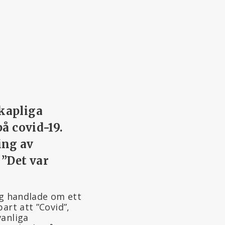
kapliga
å covid-19.
ing av
 ”Det var
rig handlade om ett
art att ”Covid”,
vanliga