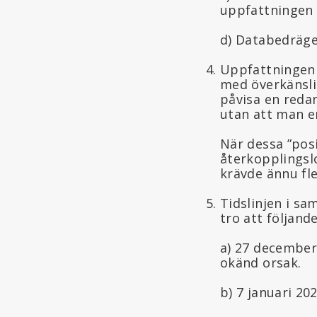
uppfattningen a
d) Databedräge
Uppfattningen 
med överkänsli
påvisa en reda
utan att man e
När dessa ”posi
återkopplingslo
krävde ännu fle
Tidslinjen i sa
tro att följand
a) 27 december 
okänd orsak.
b) 7 januari 202