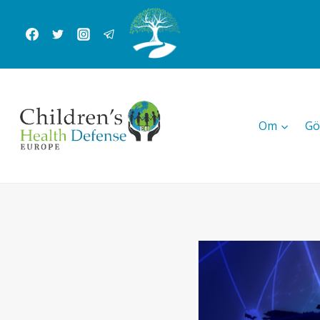
Skip
to
content
Om
Gö