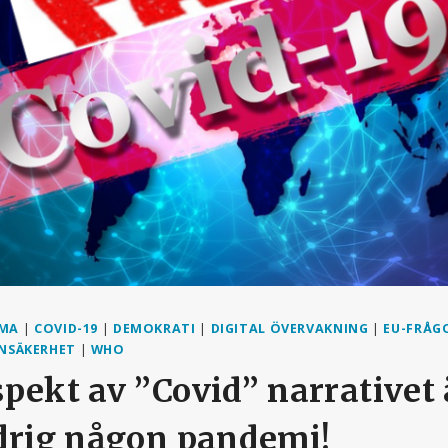
RMA
|
COVID-19
|
DEMOKRATI
|
DIGITAL ÖVERVAKNING
|
EU-FRÅG
NSÄKERHET
|
WHO
pekt av ”Covid” narrativet ä
ldrig någon pandemi!