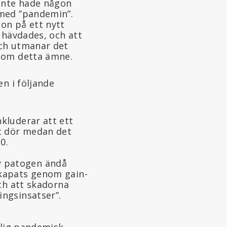
 inte hade någon
 med ”pandemin”.
on på ett nytt
 hävdades, och att
och utmanar det
n om detta ämne.
n i följande
nkluderar att ett
kt dör medan det
0.
y patogen ändå
skapats genom gain-
och att skadorna
ingsinsatser”.
arlig pandemisk