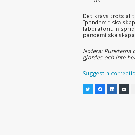
Det krävs trots all
”pandemi” ska skap
laboratorium sprids
pandemi ska skapa
Notera: Punkterna o
gjordes och inte he
Suggest a correcti