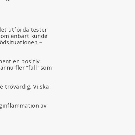
et utförda tester
 som enbart kunde
nödsituationen –
ment en positiv
ännu fler ”fall” som
 trovärdig. Vi ska
nginflammation av