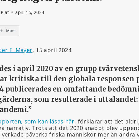
KP.at
april 15, 2024
More
ter F. Mayer
, 15 april 2024
s i april 2020 av en grupp tvärvetens
r kritiska till den globala responsen p
24 publicerades en omfattande bedömn
ärderna, som resulterade i uttalandet:
pandemi.”
pporten, som kan läsas här
, förklarar att det ald
ka narrativ. Trots att det 2020 snabbt blev uppenb
te verkade påverka friska människor mer än andra 