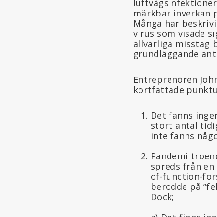
luftvägsinfektione
märkbar inverkan p
Många har beskrivi
virus som visade si
allvarliga misstag
grundläggande anta
Entreprenören Joh
kortfattade punktu
Det fanns ingen
stort antal tid
inte fanns någ
Pandemi troend
spreds från en 
of-function-for
berodde på ”fel
Dock;
a) Det finns in