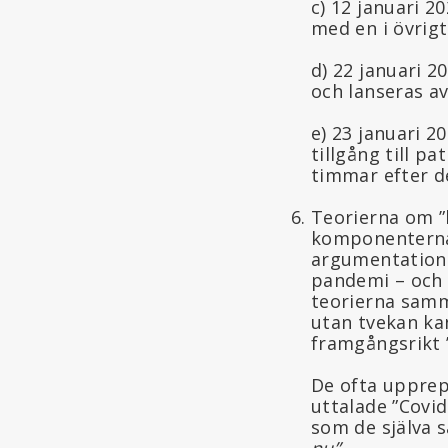
c) 12 januari 2
med en i övrig
d) 22 januari 2
och lanseras av
e) 23 januari 2
tillgång till p
timmar efter de
Teorierna om ”l
komponenterna i
argumentation 
pandemi – och
teorierna samm
utan tvekan kan
framgångsrikt ”
De ofta upprepa
uttalade ”Covid
som de själva 
nu”
.