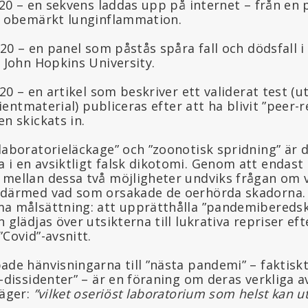
020 – en sekvens laddas upp på internet – från en
t obemärkt lunginflammation.
020 – en panel som påstås spåra fall och dödsfall i 
 John Hopkins University.
020 – en artikel som beskriver ett validerat test (u
atientmaterial) publiceras efter att ha blivit ”peer
n skickats in.
aboratorieläckage” och ”zoonotisk spridning” är d
 en avsiktligt falsk dikotomi. Genom att endast t
mellan dessa två möjligheter undviks frågan om v
 därmed vad som orsakade de oerhörda skadorna.
a målsättning: att upprätthålla ”pandemiberedsk
 glädjas över utsikterna till lukrativa repriser eft
Covid”-avsnitt.
de hänvisningarna till ”nästa pandemi” – faktiskt
-dissidenter” – är en föraning om deras verkliga a
säger:
”vilket oseriöst laboratorium som helst kan u