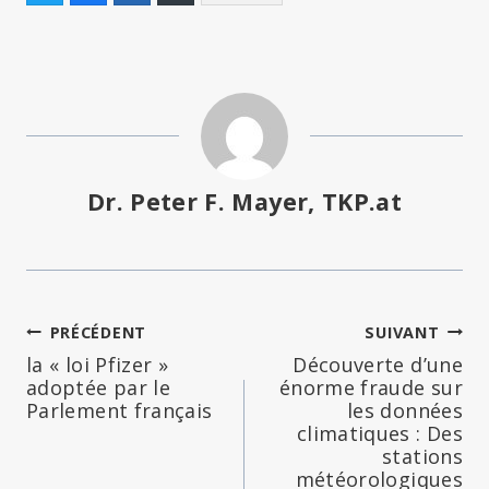
Dr. Peter F. Mayer, TKP.at
Navigation
PRÉCÉDENT
SUIVANT
la « loi Pfizer »
Découverte d’une
de
adoptée par le
énorme fraude sur
Parlement français
les données
l’article
climatiques : Des
stations
météorologiques