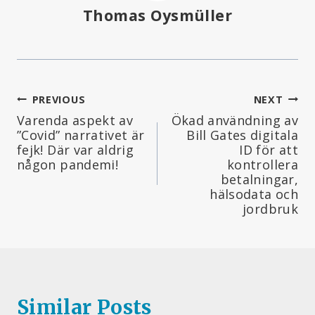
Thomas Oysmüller
Inläggsnavigering
PREVIOUS
NEXT
Varenda aspekt av
Ökad användning av
”Covid” narrativet är
Bill Gates digitala
fejk! Där var aldrig
ID för att
någon pandemi!
kontrollera
betalningar,
hälsodata och
jordbruk
Similar Posts