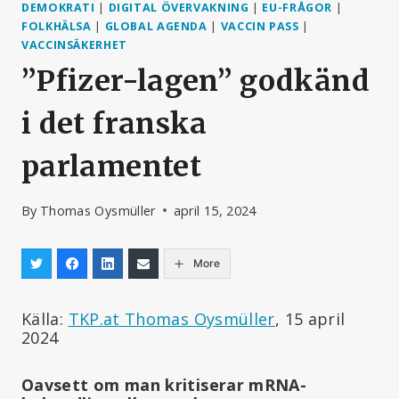
DEMOKRATI
|
DIGITAL ÖVERVAKNING
|
EU-FRÅGOR
|
FOLKHÄLSA
|
GLOBAL AGENDA
|
VACCIN PASS
|
VACCINSÄKERHET
”Pfizer-lagen” godkänd
i det franska
parlamentet
By
Thomas Oysmüller
april 15, 2024
More
Källa:
TKP.at Thomas Oysmüller
, 15 april
2024
Oavsett om man kritiserar mRNA-