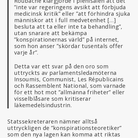
Roubache klargjorde i plenisalen att det
”inte var regeringens avsikt att förbjuda
medicinsk kritik” eller ”att förhindra sjuka
människor att i full medvetenhet […]
besluta att ta eller inte ta behandling”,
utan snarare att bekämpa
”konspirationernas värld” på internet,
som hon anser ”skördar tusentals offer
varje år”.
Detta var ett svar på den oro som
uttryckts av parlamentsledamöterna
Insoumis, Communist, Les Républicains
och Rassemblent National, som varnade
för ett hot mot ”allmänna friheter” eller
visselblåsare som kritiserar
läkemedelsindustrin.
Statssekreteraren nämner alltså
uttryckligen de ”konspirationsteoretiker”
som den nya lagen kan komma att riktas