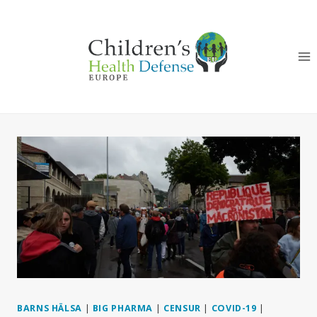
Skip
to
content
BARNS HÄLSA
|
BIG PHARMA
|
CENSUR
|
COVID-19
|