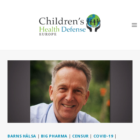
Skip
to
content
BARNS HÄLSA
|
BIG PHARMA
|
CENSUR
|
COVID-19
|