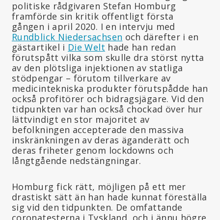
politiske rådgivaren Stefan Homburg
framförde sin kritik offentligt första
gången i april 2020. I en intervju med
Rundblick Niedersachsen
och därefter i en
gästartikel i
Die Welt
hade han redan
förutspått vilka som skulle dra störst nytta
av den plötsliga injektionen av statliga
stödpengar – förutom tillverkare av
medicintekniska produkter förutspådde han
också profitörer och bidragsjägare. Vid den
tidpunkten var han också chockad över hur
lättvindigt en stor majoritet av
befolkningen accepterade den massiva
inskränkningen av deras äganderätt och
deras friheter genom lockdowns och
långtgående nedstängningar.
Homburg fick rätt, möjligen på ett mer
drastiskt sätt än han hade kunnat föreställa
sig vid den tidpunkten. De omfattande
coronatesterna i Tyskland, och i ännu högre