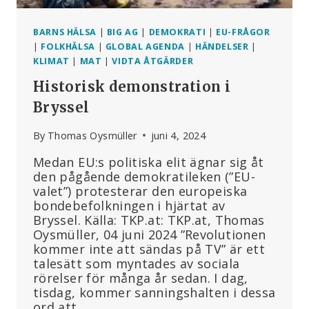
BARNS HÄLSA
|
BIG AG
|
DEMOKRATI
|
EU-FRÅGOR
|
FOLKHÄLSA
|
GLOBAL AGENDA
|
HÄNDELSER
|
KLIMAT
|
MAT
|
VIDTA ÅTGÄRDER
Historisk demonstration i
Bryssel
By
Thomas Oysmüller
juni 4, 2024
Medan EU:s politiska elit ägnar sig åt
den pågående demokratileken (”EU-
valet”) protesterar den europeiska
bondebefolkningen i hjärtat av
Bryssel. Källa: TKP.at: TKP.at, Thomas
Oysmüller, 04 juni 2024 ”Revolutionen
kommer inte att sändas på TV” är ett
talesätt som myntades av sociala
rörelser för många år sedan. I dag,
tisdag, kommer sanningshalten i dessa
ord att…