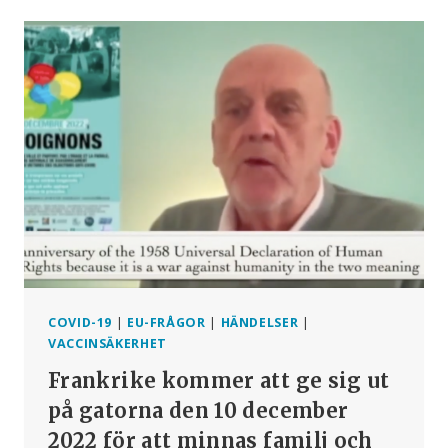
JAPAN
MOT
WHO
OCH
KONSEKVENSERNA
AV
COVIDVACCIN-
KAMPANJEN
COVID-19
|
EU-FRÅGOR
|
HÄNDELSER
|
VACCINSÄKERHET
Frankrike kommer att ge sig ut
på gatorna den 10 december
2022 för att minnas familj och