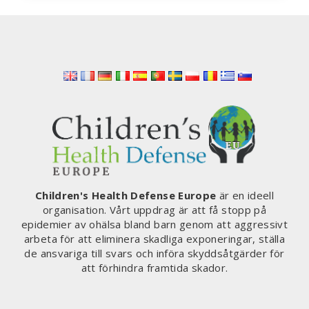
GE
SIG
UT
PÅ
GATORNA
DEN
10
DECEMBER
2022
FÖR
ATT
MINNAS
FAMILJ
Children's Health Defense Europe
är en ideell
OCH
organisation. Vårt uppdrag är att få stopp på
VÄNNER
epidemier av ohälsa bland barn genom att aggressivt
SOM
arbeta för att eliminera skadliga exponeringar, ställa
DOG
de ansvariga till svars och införa skyddsåtgärder för
KORT
att förhindra framtida skador.
EFTER
ATT
HA