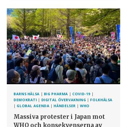
REAKTIONER
PÅ
MORDFÖRSÖKET
PÅ
FICO
BARNS HÄLSA
|
BIG PHARMA
|
COVID-19
|
DEMOKRATI
|
DIGITAL ÖVERVAKNING
|
FOLKHÄLSA
|
GLOBAL AGENDA
|
HÄNDELSER
|
WHO
Massiva protester i Japan mot
WHO och konsekvenserna av