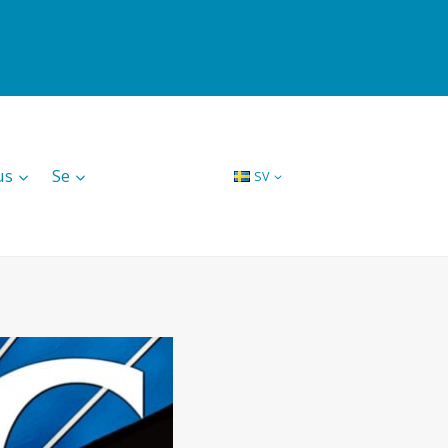
us
Se
SV