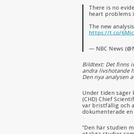
There is no evid
heart problems i
The new analysi
https://t.co/6M
— NBC News (@
Bildtext: Det finns 
andra livshotande h
Den nya analysen a
Under tiden säger k
(CHD) Chief Scienti
var bristfällig och
dokumenterade en
”Den här studien m
otaliga studier so