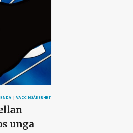
GENDA
|
VACCINSÄKERHET
ellan
hos unga