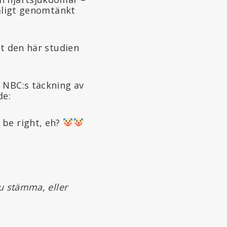
dåligt genomtänkt
tt den här studien
 NBC:s täckning av
de:
 be right, eh?
u stämma, eller