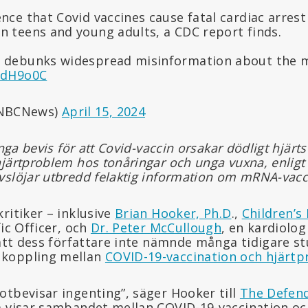
ence that Covid vaccines cause fatal cardiac arrest
n teens and young adults, a CDC report finds.
s debunks widespread misinformation about the 
icdH9o0C
NBCNews)
April 15, 2024
inga bevis för att Covid-vaccin orsakar dödligt hjärtst
järtproblem hos tonåringar och unga vuxna, enligt
vslöjar utbredd felaktig information om mRNA-vacc
ritiker – inklusive
Brian Hooker, Ph.D
.,
Children’s
fic Officer, och
Dr. Peter McCullough
, en kardiolog
 att dess författare inte nämnde många tidigare s
 koppling mellan
COVID-19-vaccination och hjärt
otbevisar ingenting”, säger Hooker till
The Defen
m visar sambandet mellan COVID-19-vaccination oc