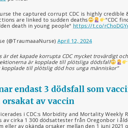
urse the captured corrupt CDC is highly credible 
ections are linked to sudden deaths
"CDC fin
udden death in young people"
https://t.co/rChoDGY
se (@TraumaaaNurse)
April 12, 2024
is är det kapade korrupta CDC mycket trovärdigt och
ktionerna är kopplade till plötsliga dödsfall
r kopplade till plötslig död hos unga människor”
nar endast 3 dödsfall som vacc
t orsakat av vaccin
icerades i CDC:s Morbidity and Mortality Weekly
s av cirka 1 300 dödsattester från Oregonbor i ål
m eller av okända orsaker mellan den 1 juni 2021 