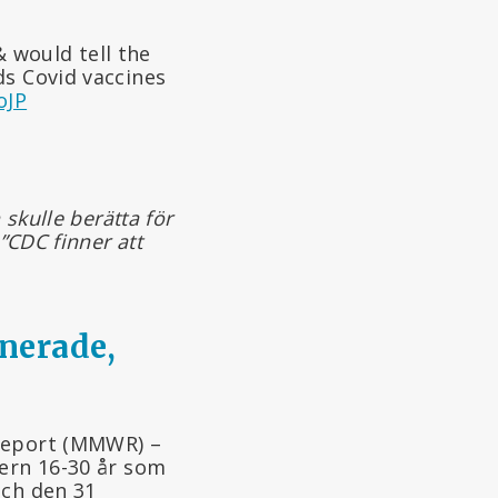
& would tell the
ds Covid vaccines
oJP
 skulle berätta för
”CDC finner att
inerade,
 Report (MMWR) –
dern 16-30 år som
och den 31