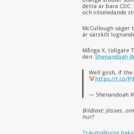
detta är bara CDC: 
och vilseledande st
McCullough säger ti
är särskilt lugnande
Många X, tidigare 
den.
Shenandoah W
Well gosh, if th
https://t.co/
— Shenandoah W
Bildtext: Jösses, o
hur?
TraumaNurse
haka