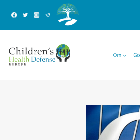
Skip
to
content
Om
Gö