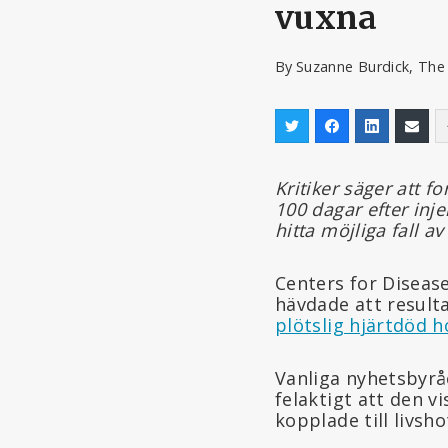
vuxna
By
Suzanne Burdick, The
Kritiker säger att f
100 dagar efter inj
hitta möjliga fall a
Centers for Diseas
hävdade att result
plötslig hjärtdöd 
Vanliga nyhetsbyrå
felaktigt att den vi
kopplade till livs