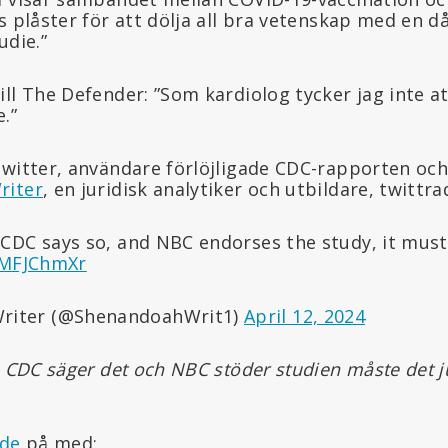
s plåster för att dölja all bra vetenskap med en 
udie.”
ll The Defender: ”Som kardiolog tycker jag inte a
.”
Twitter, användare förlöjligade CDC-rapporten och
riter
, en juridisk analytiker och utbildare, twittra
e CDC says so, and NBC endorses the study, it must
PIMFJChmXr
riter (@ShenandoahWrit1)
April 12, 2024
m CDC säger det och NBC stöder studien måste det j
de
på med: