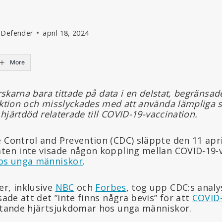
 Defender
april 18, 2024
More
orskarna bara tittade på data i en delstat, begränsad
ektion och misslyckades med att använda lämpliga s
v hjärtdöd relaterade till COVID-19-vaccination.
e Control and Prevention (CDC) släppte den 11 apr
aten inte visade någon koppling mellan COVID-19-
hos unga människor
.
er, inklusive
NBC
och
Forbes
, tog upp CDC:s anal
sade att det ”inte finns några bevis” för att
COVID-
hotande hjärtsjukdomar hos unga människor.