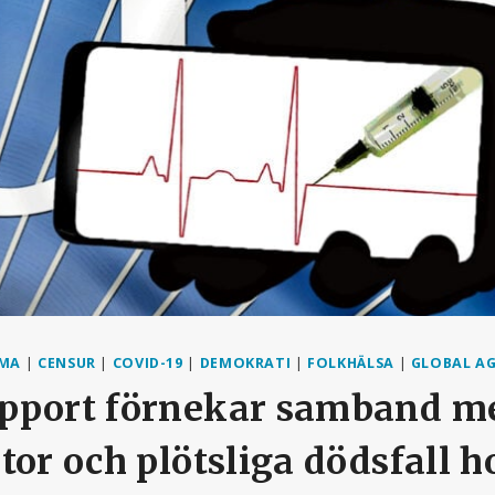
RMA
|
CENSUR
|
COVID-19
|
DEMOKRATI
|
FOLKHÄLSA
|
GLOBAL A
pport förnekar samband m
tor och plötsliga dödsfall 