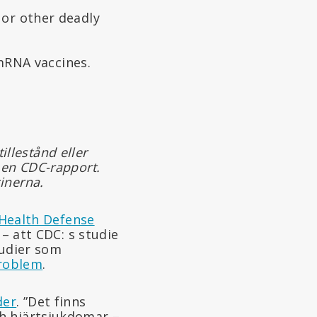
 or other deadly
mRNA vaccines.
illestånd eller
 en CDC-rapport.
inerna.
 Health Defense
 – att CDC: s studie
tudier som
problem
.
der
. ”Det finns
h hjärtsjukdomar –