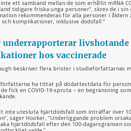
 inte ett samband mellan de som erhållit mRNA C
land tidigare friska unga personer”, skrev de i sin
ination rekommenderas för alla personer i åldern 
och komplikationer, inklusive dödsfall.”
er underrapporterar livshotande
kationer hos vaccinerade
ugh beskriver flera brister i studieförfattarnas 
 författarna ha tittat på dödattestdata för pers
t de fick en COVID-19-spruta – en begränsning som
rkände.
t inte utesluta hjärtdödsfall som inträffar över 1
on”, säger Hooker, ”Underliggande problem orsak
saka hjärtdödsfall efter den 100-dagarsgränsen s
odtyckligt valde.”