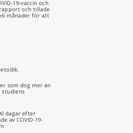
OVID-19-vaccin och
 rapport och tillade
≥6 månader för att
metodik.
oner som dog mer än
 studiens
00 dagar efter
ade av COVID-19-
om