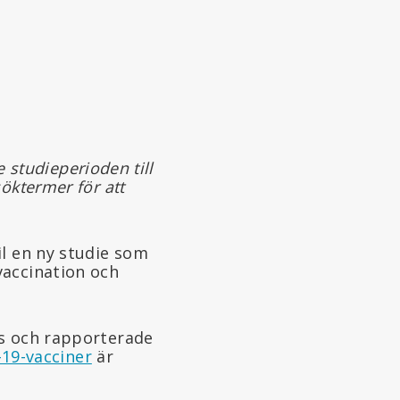
e studieperioden till
öktermer för att
il en ny studie som
vaccination och
ys och rapporterade
19-vacciner
är