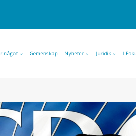
r något
Gemenskap
Nyheter
Juridik
I Fok