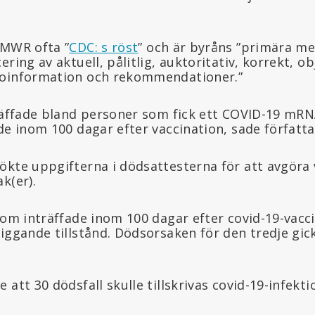
MMWR ofta ”
CDC: s röst
” och är byråns ”primära me
ring av aktuell, pålitlig, auktoritativ, korrekt, ob
soinformation och rekommendationer.”
träffade bland personer som fick ett COVID-19 mRN
de inom 100 dagar efter vaccination, sade författa
ökte uppgifterna i dödsattesterna för att avgöra 
k(er).
som inträffade inom 100 dagar efter covid-19-vacci
iggande tillstånd. Dödsorsaken för den tredje gick
 att 30 dödsfall skulle tillskrivas covid-19-infekti