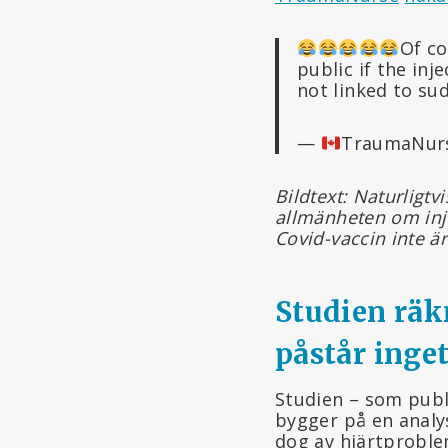
Of co
public if the inj
not linked to s
—
TraumaNur
Bildtext: Naturligtv
allmänheten om inje
Covid-vaccin inte ä
Studien räk
påstår inge
Studien – som publ
bygger på en analy
dog av hjärtproble