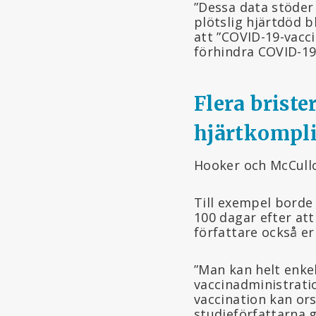
”Dessa data stöder
plötslig hjärtdöd b
att ”COVID-19-vacc
förhindra COVID-19 
Flera brist
hjärtkompli
Hooker och McCullo
Till exempel borde
100 dagar efter at
författare också e
”Man kan helt enkel
vaccinadministrati
vaccination kan or
studieförfattarna g