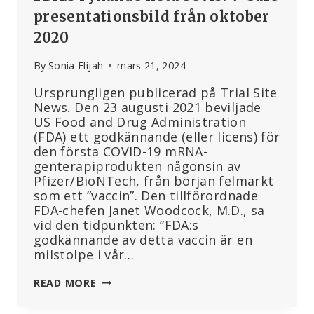
presentationsbild från oktober
2020
By
Sonia Elijah
mars 21, 2024
Ursprungligen publicerad på Trial Site
News. Den 23 augusti 2021 beviljade
US Food and Drug Administration
(FDA) ett godkännande (eller licens) för
den första COVID-19 mRNA-
genterapiprodukten någonsin av
Pfizer/BioNTech, från början felmärkt
som ett ”vaccin”. Den tillförordnade
FDA-chefen Janet Woodcock, M.D., sa
vid den tidpunkten: ”FDA:s
godkännande av detta vaccin är en
milstolpe i vår…
FDA:S
READ MORE
RYKANDE
HETA