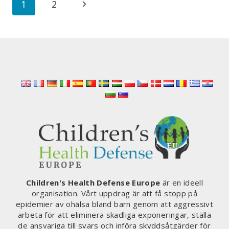
Page
Next
1
2
CHEFEN
TILL
navigation
Page
PARLAMENTSLEDAMÖTERNA
VISAR
ATT
BYRÅN
MISSLYCKATS
KAPITALT
Children's Health Defense Europe
är en ideell
organisation. Vårt uppdrag är att få stopp på
epidemier av ohälsa bland barn genom att aggressivt
arbeta för att eliminera skadliga exponeringar, ställa
de ansvariga till svars och införa skyddsåtgärder för