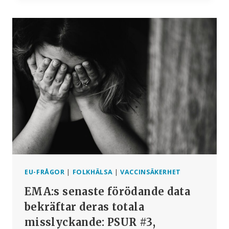
BLAND
BARN:
EU:S
3E
FÖRÖDANDE
RAPPORT
OM
VACCINSÄKERHET,
DEL
2
EU-FRÅGOR
|
FOLKHÄLSA
|
VACCINSÄKERHET
EMA:s senaste förödande data
bekräftar deras totala
misslyckande: PSUR #3,