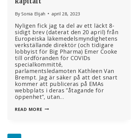
kapitalt
By
Sonia Elijah
april 28, 2023
Nyligen fick jag ta del av ett läckt 8-
sidigt brev (daterat den 20 april) från
Europeiska läkemedelsmyndighetens
verkställande direktör (och tidigare
lobbyist för Big Pharma) Emer Cooke
till ordföranden för COVIDs
specialkommitté,
parlamentsledamoten Kathleen Van
Brempt. Jag är säker på att det snart
kommer att publiceras på EMAs
webbplats i deras ”åtagande för
öppenhet”, utan…
ETT
READ MORE
LÄCKT
BREV
FRÅN
EMA-