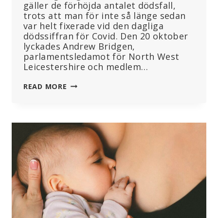
gäller de förhöjda antalet dödsfall,
trots att man för inte så länge sedan
var helt fixerade vid den dagliga
dödssiffran för Covid. Den 20 oktober
lyckades Andrew Bridgen,
parlamentsledamot för North West
Leicestershire och medlem…
ATT
READ MORE
BRYTA
TYSTNADEN
KRING
DEN
HÖGA
ÖVERDÖDLIGHETEN