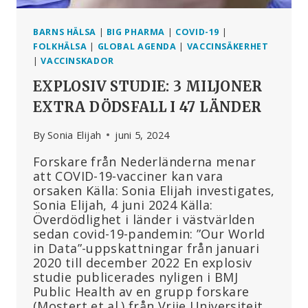
BARNS HÄLSA
|
BIG PHARMA
|
COVID-19
|
FOLKHÄLSA
|
GLOBAL AGENDA
|
VACCINSÄKERHET
|
VACCINSKADOR
EXPLOSIV STUDIE: 3 MILJONER
EXTRA DÖDSFALL I 47 LÄNDER
By
Sonia Elijah
juni 5, 2024
Forskare från Nederländerna menar
att COVID-19-vacciner kan vara
orsaken Källa: Sonia Elijah investigates,
Sonia Elijah, 4 juni 2024 Källa:
Överdödlighet i länder i västvärlden
sedan covid-19-pandemin: ”Our World
in Data”-uppskattningar från januari
2020 till december 2022 En explosiv
studie publicerades nyligen i BMJ
Public Health av en grupp forskare
(Mostert et al.) från Vrije Universiteit,