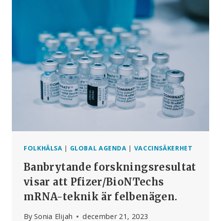
KRIMINALISERA
MRNA-
KRITIKER
FOLKHÄLSA
|
GLOBAL AGENDA
|
VACCINSÄKERHET
Banbrytande forskningsresultat
visar att Pfizer/BioNTechs
mRNA-teknik är felbenägen.
By
Sonia Elijah
december 21, 2023