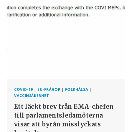
BEKRÄFTAR
DERAS
TOTALA
MISSLYCKANDE:
PSUR
#3,
BIVERKNINGSFALL
BLAND
GRAVIDA
OCH
AMMANDE
SPÄDBARN
COVID-19
|
EU-FRÅGOR
|
FOLKHÄLSA
|
VACCINSÄKERHET
Ett läckt brev från EMA-chefen
till parlamentsledamöterna
visar att byrån misslyckats