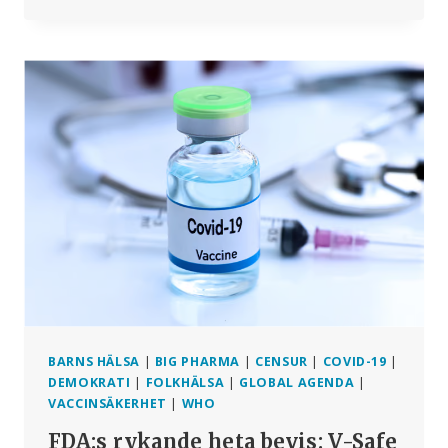
DEBATT
I
PARLAMENTET
OM
ÖVERDÖDLIGHET
OCH
ORO
ÖVER
VACCINSÄKERHET
BARNS HÄLSA
|
BIG PHARMA
|
CENSUR
|
COVID-19
|
DEMOKRATI
|
FOLKHÄLSA
|
GLOBAL AGENDA
|
VACCINSÄKERHET
|
WHO
FDA:s rykande heta bevis: V-Safe