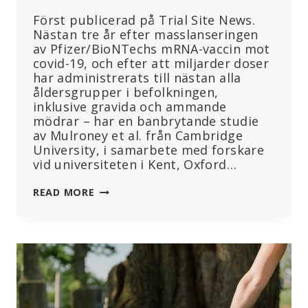
Först publicerad på Trial Site News.
Nästan tre år efter masslanseringen
av Pfizer/BioNTechs mRNA-vaccin mot
covid-19, och efter att miljarder doser
har administrerats till nästan alla
åldersgrupper i befolkningen,
inklusive gravida och ammande
mödrar – har en banbrytande studie
av Mulroney et al. från Cambridge
University, i samarbete med forskare
vid universiteten i Kent, Oxford…
BANBRYTANDE
READ MORE
FORSKNINGSRESULTAT
VISAR
ATT
PFIZER/BIONTECHS
MRNA-
TEKNIK
ÄR
FELBENÄGEN.