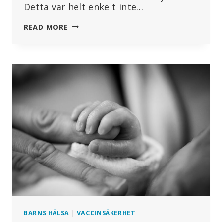
Detta var helt enkelt inte…
ÄR
READ MORE
DET
SÄKERT
ATT
AMMA
EFTER
MRNA-
VACCINATION?
BARNS HÄLSA
|
VACCINSÄKERHET