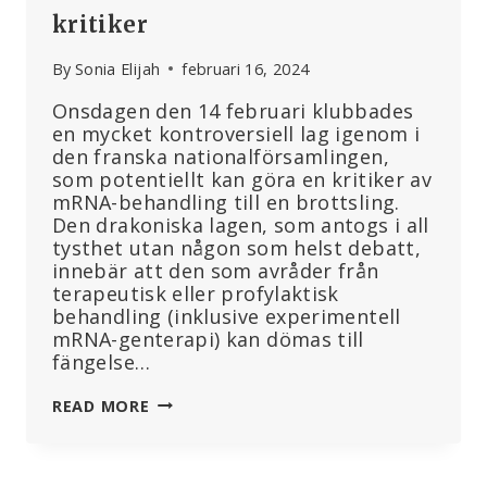
kritiker
By
Sonia Elijah
februari 16, 2024
Onsdagen den 14 februari klubbades
en mycket kontroversiell lag igenom i
den franska nationalförsamlingen,
som potentiellt kan göra en kritiker av
mRNA-behandling till en brottsling.
Den drakoniska lagen, som antogs i all
tysthet utan någon som helst debatt,
innebär att den som avråder från
terapeutisk eller profylaktisk
behandling (inklusive experimentell
mRNA-genterapi) kan dömas till
fängelse…
FRANKRIKES
READ MORE
”PFIZER-
ÄNDRING”
KAN