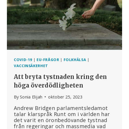
COVID-19
|
EU-FRÅGOR
|
FOLKHÄLSA
|
VACCINSÄKERHET
Att bryta tystnaden kring den
höga överdödligheten
By
Sonia Elijah
oktober 25, 2023
Andrew Bridgen parlamentsledamot
talar klarspråk Runt om i världen har
det varit en öronbedövande tystnad
från regeringar och massmedia vad