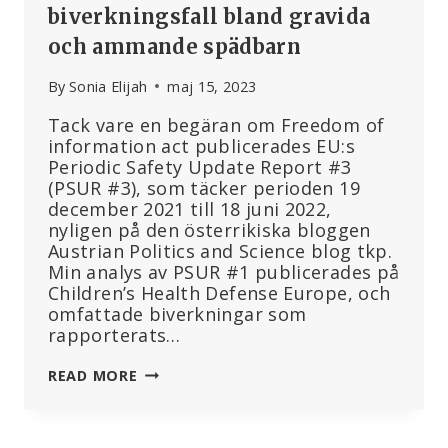
biverkningsfall bland gravida
och ammande spädbarn
By
Sonia Elijah
maj 15, 2023
Tack vare en begäran om Freedom of
information act publicerades EU:s
Periodic Safety Update Report #3
(PSUR #3), som täcker perioden 19
december 2021 till 18 juni 2022,
nyligen på den österrikiska bloggen
Austrian Politics and Science blog tkp.
Min analys av PSUR #1 publicerades på
Children’s Health Defense Europe, och
omfattade biverkningar som
rapporterats…
EMA:S
READ MORE
SENASTE
FÖRÖDANDE
DATA