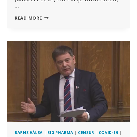
…
EXPLOSIV
READ MORE
STUDIE:
3
MILJONER
EXTRA
DÖDSFALL
I
47
LÄNDER
BARNS HÄLSA
|
BIG PHARMA
|
CENSUR
|
COVID-19
|