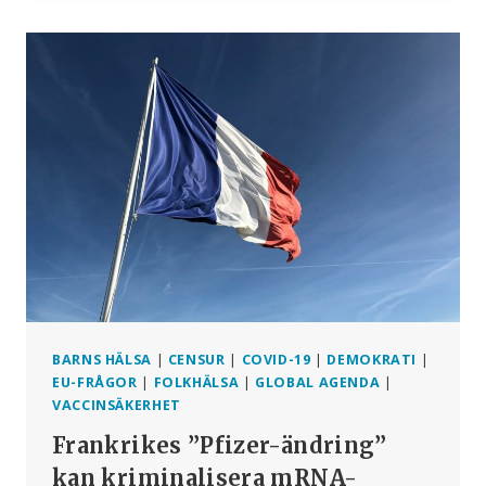
BEVIS:
V-
SAFE
PRESENTATIONSBILD
FRÅN
OKTOBER
2020
BARNS HÄLSA
|
CENSUR
|
COVID-19
|
DEMOKRATI
|
EU-FRÅGOR
|
FOLKHÄLSA
|
GLOBAL AGENDA
|
VACCINSÄKERHET
Frankrikes ”Pfizer-ändring”
kan kriminalisera mRNA-