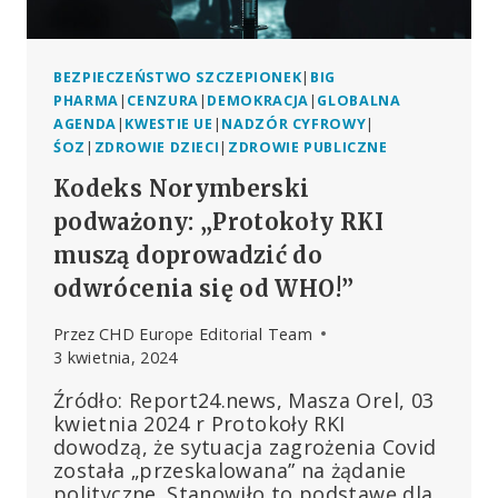
BEZPIECZEŃSTWO SZCZEPIONEK
|
BIG
PHARMA
|
CENZURA
|
DEMOKRACJA
|
GLOBALNA
AGENDA
|
KWESTIE UE
|
NADZÓR CYFROWY
|
ŚOZ
|
ZDROWIE DZIECI
|
ZDROWIE PUBLICZNE
Kodeks Norymberski
podważony: „Protokoły RKI
muszą doprowadzić do
odwrócenia się od WHO!”
Przez
CHD Europe Editorial Team
3 kwietnia, 2024
Źródło: Report24.news, Masza Orel, 03
kwietnia 2024 r Protokoły RKI
dowodzą, że sytuacja zagrożenia Covid
została „przeskalowana” na żądanie
polityczne. Stanowiło to podstawę dla