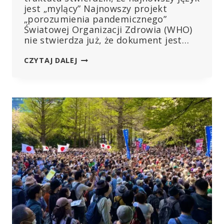
jest „mylący” Najnowszy projekt
„porozumienia pandemicznego”
Światowej Organizacji Zdrowia (WHO)
nie stwierdza już, że dokument jest…
CZY
CZYTAJ DALEJ
WHO
OSŁABIŁA
SWÓJ
„TRAKTAT
PANDEMICZNY”?
EKSPERCI
TWIERDZĄ,
ŻE
NIE
DO
KOŃCA