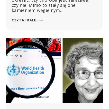
określić, czy choroba jest zaraźliwa,
czy nie. Mimo to stały się one
kamieniem węgielnym…
WIELKI
CZYTAJ DALEJ
SKANDAL:
TESTY
PCR
NIE
SPEŁNIAŁY
NORM