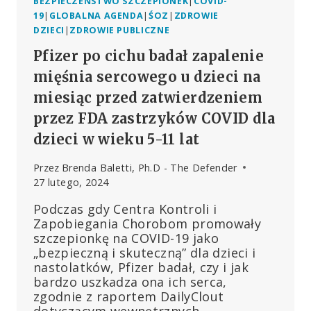
BEZPIECZEŃSTWO SZCZEPIONEK
|
COVID-
19
|
GLOBALNA AGENDA
|
ŚOZ
|
ZDROWIE
DZIECI
|
ZDROWIE PUBLICZNE
Pfizer po cichu badał zapalenie
mięśnia sercowego u dzieci na
miesiąc przed zatwierdzeniem
przez FDA zastrzyków COVID dla
dzieci w wieku 5-11 lat
Przez
Brenda Baletti, Ph.D - The Defender
27 lutego, 2024
Podczas gdy Centra Kontroli i
Zapobiegania Chorobom promowały
szczepionkę na COVID-19 jako
„bezpieczną i skuteczną” dla dzieci i
nastolatków, Pfizer badał, czy i jak
bardzo uszkadza ona ich serca,
zgodnie z raportem DailyClout
dotyczącym wewnętrznych