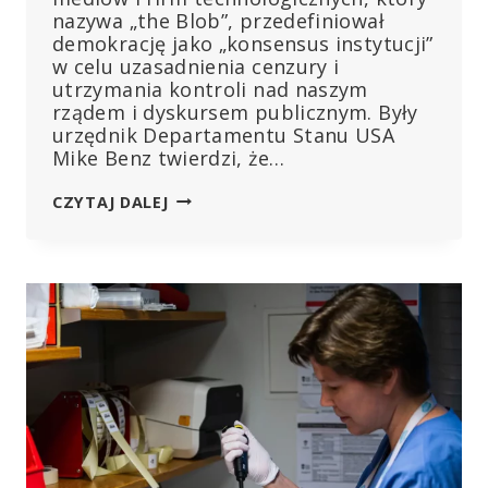
nazywa „the Blob”, przedefiniował
demokrację jako „konsensus instytucji”
w celu uzasadnienia cenzury i
utrzymania kontroli nad naszym
rządem i dyskursem publicznym. Były
urzędnik Departamentu Stanu USA
Mike Benz twierdzi, że…
„THE
CZYTAJ DALEJ
BLOB”:
RZĄDOWY,
MEDIALNY
I
TECHNOLOGICZNY
SOJUSZ
CENZORSKI
TŁUMIĄCY
SPRZECIW
W
WIELU
KWESTIACH