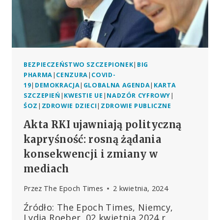
BEZPIECZEŃSTWO SZCZEPIONEK
|
BIG
PHARMA
|
CENZURA
|
COVID-
19
|
DEMOKRACJA
|
GLOBALNA AGENDA
|
KARTA
SZCZEPIEŃ
|
KWESTIE UE
|
NADZÓR CYFROWY
|
ŚOZ
|
ZDROWIE DZIECI
|
ZDROWIE PUBLICZNE
Akta RKI ujawniają polityczną
kapryśność: rosną żądania
konsekwencji i zmiany w
mediach
Przez
The Epoch Times
2 kwietnia, 2024
Źródło: The Epoch Times, Niemcy,
Lydia Roeber, 02 kwietnia 2024 r