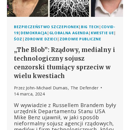
BEZPIECZEŃSTWO SZCZEPIONEK
|
BIG TECH
|
COVID-
19
|
DEMOKRACJA
|
GLOBALNA AGENDA
|
KWESTIE UE
|
ŚOZ
|
ZDROWIE DZIECI
|
ZDROWIE PUBLICZNE
„The Blob”: Rządowy, medialny i
technologiczny sojusz
cenzorski tłumiący sprzeciw w
wielu kwestiach
Przez
John-Michael Dumais, The Defender
14 marca, 2024
W wywiadzie z Russellem Brandem były
urzędnik Departamentu Stanu USA
Mike Benz ujawnił, w jaki sposób
nieformalny sojusz agencji rządowych,
mediów i firm technologicznych, który