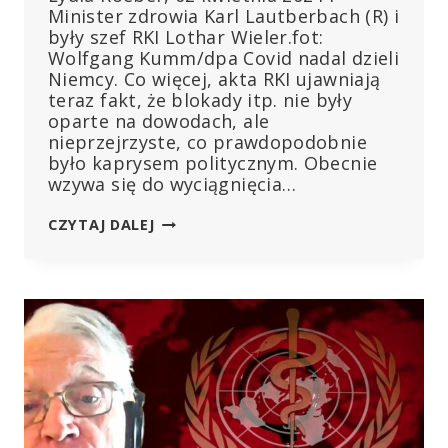
Minister zdrowia Karl Lautberbach (R) i
były szef RKI Lothar Wieler.fot:
Wolfgang Kumm/dpa Covid nadal dzieli
Niemcy. Co więcej, akta RKI ujawniają
teraz fakt, że blokady itp. nie były
oparte na dowodach, ale
nieprzejrzyste, co prawdopodobnie
było kaprysem politycznym. Obecnie
wzywa się do wyciągnięcia…
AKTA
CZYTAJ DALEJ
RKI
UJAWNIAJĄ
POLITYCZNĄ
KAPRYŚNOŚĆ:
ROSNĄ
ŻĄDANIA
KONSEKWENCJI
I
ZMIANY
W