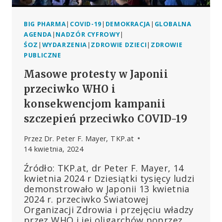
BIG PHARMA
|
COVID-19
|
DEMOKRACJA
|
GLOBALNA
AGENDA
|
NADZÓR CYFROWY
|
ŚOZ
|
WYDARZENIA
|
ZDROWIE DZIECI
|
ZDROWIE
PUBLICZNE
Masowe protesty w Japonii
przeciwko WHO i
konsekwencjom kampanii
szczepień przeciwko COVID-19
Przez
Dr. Peter F. Mayer, TKP.at
14 kwietnia, 2024
Źródło: TKP.at, dr Peter F. Mayer, 14
kwietnia 2024 r Dziesiątki tysięcy ludzi
demonstrowało w Japonii 13 kwietnia
2024 r. przeciwko Światowej
Organizacji Zdrowia i przejęciu władzy
przez WHO i jej oligarchów poprzez