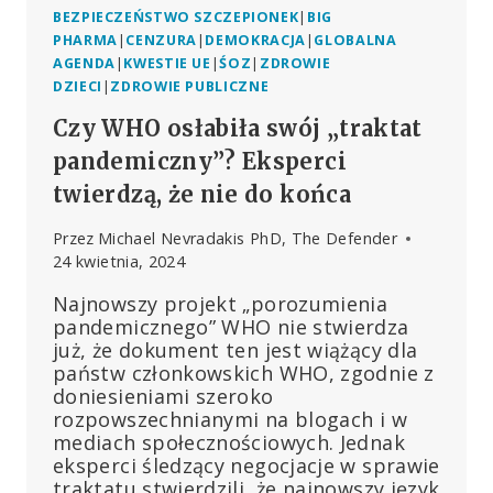
BEZPIECZEŃSTWO SZCZEPIONEK
|
BIG
PHARMA
|
CENZURA
|
DEMOKRACJA
|
GLOBALNA
AGENDA
|
KWESTIE UE
|
ŚOZ
|
ZDROWIE
DZIECI
|
ZDROWIE PUBLICZNE
Czy WHO osłabiła swój „traktat
pandemiczny”? Eksperci
twierdzą, że nie do końca
Przez
Michael Nevradakis PhD, The Defender
24 kwietnia, 2024
Najnowszy projekt „porozumienia
pandemicznego” WHO nie stwierdza
już, że dokument ten jest wiążący dla
państw członkowskich WHO, zgodnie z
doniesieniami szeroko
rozpowszechnianymi na blogach i w
mediach społecznościowych. Jednak
eksperci śledzący negocjacje w sprawie
traktatu stwierdzili, że najnowszy język