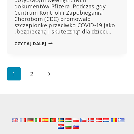
dokumentów Pfizera. Podczas gdy
Centrum Kontroli i Zapobiegania
Chorobom (CDC) promowało
szczepionkę przeciwko COVID-19 jako
„bezpieczną i skuteczną” dla dzieci…
PFIZER
CZYTAJ DALEJ
PO
CICHU
BADAŁ
ZAPALENIE
Nawigacja
Następna
1
2
MIĘŚNIA
SERCOWEGO
strony
strona
U
DZIECI
NA
MIESIĄC
PRZED
ZATWIERDZENIEM
PRZEZ
FDA