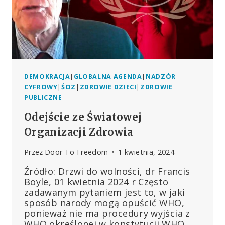
MEDIACH
DEMOKRACJA
|
GLOBALNA AGENDA
|
NADZÓR
CYFROWY
|
ŚOZ
|
ZDROWIE DZIECI
|
ZDROWIE
PUBLICZNE
Odejście ze Światowej
Organizacji Zdrowia
Przez
Door To Freedom
1 kwietnia, 2024
Źródło: Drzwi do wolności, dr Francis
Boyle, 01 kwietnia 2024 r Często
zadawanym pytaniem jest to, w jaki
sposób narody mogą opuścić WHO,
ponieważ nie ma procedury wyjścia z
WHO określonej w konstytucji WHO.