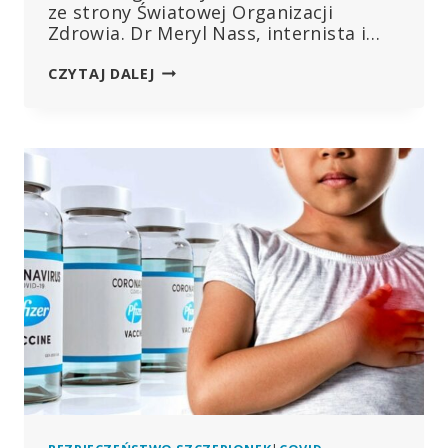
ze strony Światowej Organizacji
Zdrowia. Dr Meryl Nass, internista i…
„DRZWI
CZYTAJ DALEJ
DO
WOLNOŚCI”:
DR
MERYL
NASS
WKRACZA
DO
WHO
Z
NOWĄ
ORGANIZACJĄ
NON-
PROFIT