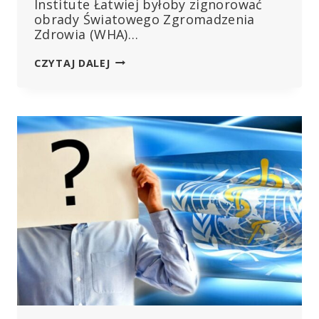
Institute Łatwiej byłoby zignorować
obrady Światowego Zgromadzenia
Zdrowia (WHA)…
WHO
CZYTAJ DALEJ
IGNORUJE
–
LUB
ŚWIADOMIE
WPROWADZA
W
BŁĄD
–
WŁASNE
DANE
DOTYCZĄCE
COVID-
19