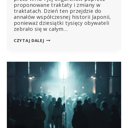
proponowane traktaty i zmiany w
traktatach. Dzień ten przejdzie do
annałów współczesnej historii Japonii,
ponieważ dziesiątki tysięcy obywateli
zebrało się w całym…
MASOWE
CZYTAJ DALEJ
PROTESTY
W
JAPONII
PRZECIWKO
WHO
I
KONSEKWENCJOM
KAMPANII
SZCZEPIEŃ
PRZECIWKO
COVID-
19