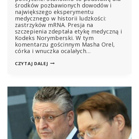
środków pozbawionych dowodów i
największego eksperymentu
medycznego w historii ludzkości:
zastrzyków mRNA. Presja na
szczepienia zdeptała etykę medyczną i
Kodeks Norymberski. W tym
komentarzu gościnnym Masha Orel,
córka i wnuczka ocalałych…
KODEKS
CZYTAJ DALEJ
NORYMBERSKI
PODWAŻONY:
„PROTOKOŁY
RKI
MUSZĄ
DOPROWADZIĆ
DO
ODWRÓCENIA
SIĘ
OD
WHO!”