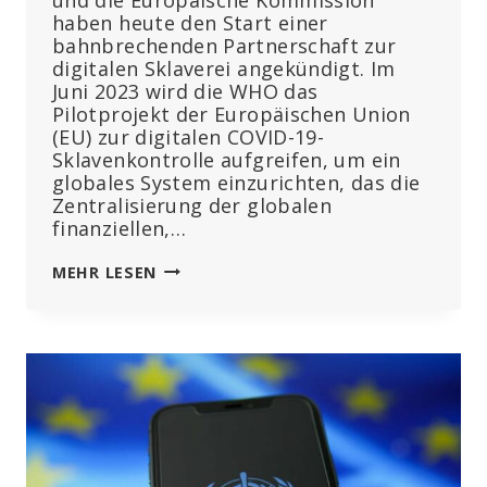
haben heute den Start einer
bahnbrechenden Partnerschaft zur
digitalen Sklaverei angekündigt. Im
Juni 2023 wird die WHO das
Pilotprojekt der Europäischen Union
(EU) zur digitalen COVID-19-
Sklavenkontrolle aufgreifen, um ein
globales System einzurichten, das die
Zentralisierung der globalen
finanziellen,…
DIE
MEHR LESEN
EUROPÄISCHE
KOMMISSION
UND
DIE
WHO
STARTEN
EINE
BAHNBRECHENDE
INITIATIVE