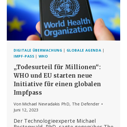
ZUR
DIGITALEN
SKLAVEREI,
UM
DIE
GLOBALE
TECHNOKRATISCHE
VERGÖTTERUNG
ZU
DIGITALE ÜBERWACHUNG
|
GLOBALE AGENDA
|
ZENTRALISIEREN
IMPF-PASS
|
WHO
UND
„Todesurteil für Millionen“:
ZU
INSTITUTIONALISIEREN.
WHO und EU starten neue
Initiative für einen globalen
Impfpass
Von
Michael Nevradakis PhD, The Defender
Juni 12, 2023
Der Technologieexperte Michael
Rectenwald, PhD, sagte gegenüber The