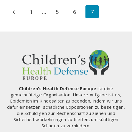
VERÄNDERT
Seitennavigation
Vorherige
1
…
5
6
7
UND
IST
Seite
JETZT
EINE
BEDROHUNG
Children's Health Defense Europe
ist eine
gemeinnützige Organisation. Unsere Aufgabe ist es,
Epidemien im Kindesalter zu beenden, indem wir uns
dafür einsetzen, schädliche Expositionen zu beseitigen,
die Schuldigen zur Rechenschaft zu ziehen und
Sicherheitsvorkehrungen zu treffen, um künftigen
Schaden zu verhindern.