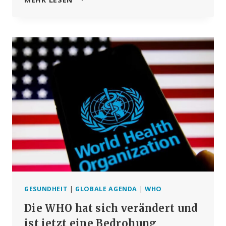
INITIATIVE
WILL
„ERWÜNSCHTE
VERHALTENSWEISEN“
DURCH
ÜBERWACHUNG
DER
SOZIALEN
MEDIEN
FÖRDERN
GESUNDHEIT
|
GLOBALE AGENDA
|
WHO
Die WHO hat sich verändert und
ist jetzt eine Bedrohung