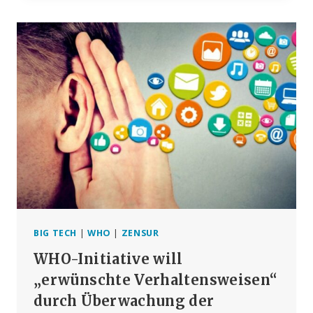
DER
PERSÖNLICHEN
FREIHEITEN“
UND
AUSWEITUNG
DER
NOTFALLBEFUGNISSE
DER
WHO
BIG TECH
|
WHO
|
ZENSUR
WHO-Initiative will
„erwünschte Verhaltensweisen“
durch Überwachung der