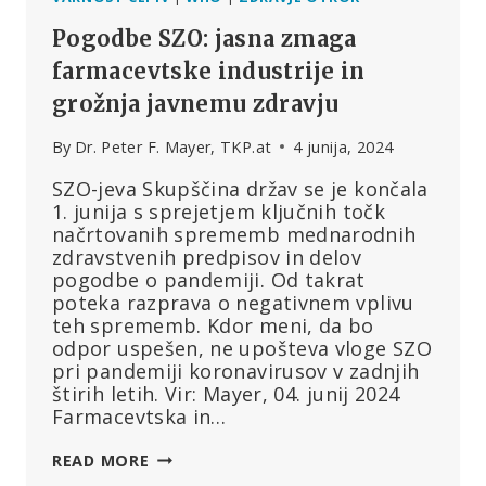
Pogodbe SZO: jasna zmaga
farmacevtske industrije in
grožnja javnemu zdravju
By
Dr. Peter F. Mayer, TKP.at
4 junija, 2024
SZO-jeva Skupščina držav se je končala
1. junija s sprejetjem ključnih točk
načrtovanih sprememb mednarodnih
zdravstvenih predpisov in delov
pogodbe o pandemiji. Od takrat
poteka razprava o negativnem vplivu
teh sprememb. Kdor meni, da bo
odpor uspešen, ne upošteva vloge SZO
pri pandemiji koronavirusov v zadnjih
štirih letih. Vir: Mayer, 04. junij 2024
Farmacevtska in…
POGODBE
READ MORE
SZO: