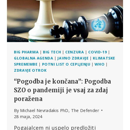
COVIDU
BIG PHARMA
|
BIG TECH
|
CENZURA
|
COVID-19
|
GLOBALNA AGENDA
|
JAVNO ZDRAVJE
|
KLIMATSKE
SPREMEMBE
|
POTNI LIST O CEPLJENJU
|
WHO
|
ZDRAVJE OTROK
“Pogodba je končana”: Pogodba
SZO o pandemiji je vsaj za zdaj
poražena
By
Michael Nevradakis PhD, The Defender
28 maja, 2024
Pogajalcem ni uspelo predložiti