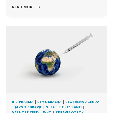
SVETOVNA
READ MORE
ZDRAVSTVENA
ORGANIZACIJA
O
VOJNI
ZN
PROTI
ŽIVLJENJU
BIG PHARMA
|
DEMOKRACIJA
|
GLOBALNA AGENDA
|
JAVNO ZDRAVJE
|
NEKATEGORIZIRANO
|
VARNOST CEPIV
|
WHO
|
ZDRAVJE OTROK