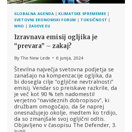
GLOBALNA AGENDA
|
KLIMATSKE SPREMEMBE
|
SVETOVNI EKONOMSKI FORUM
|
TOKSIČNOST
|
WHO
|
ZADEVE EU
Izravnava emisij ogljika je
“prevara” – zakaj?
By
The New Lede
6 junija, 2024
Številna največja svetovna podjetja se
zanašajo na kompenzacije ogljika, da
bi dosegla cilje “ogljične nevtralnosti”
emisij. Vendar so preiskave razkrile, da
je več kot 90 % teh nadomestil
verjetno “navideznih dobropisov”, ki
družbam omogočajo, da še naprej
onesnažujejo okolje, medtem ko trdijo,
da so zmanjšale svoj ogljični odtis.
Objavljeno v časopisu The Defender, 3.
junij…