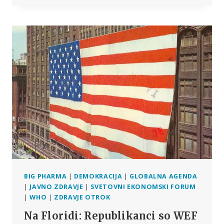
JASNA
ZMAGA
FARMACEVTSKE
INDUSTRIJE
IN
GROŽNJA
JAVNEMU
ZDRAVJU
BIG PHARMA
|
DEMOKRACIJA
|
GLOBALNA AGENDA
|
JAVNO ZDRAVJE
|
SVETOVNI EKONOMSKI FORUM
|
WHO
|
ZDRAVJE OTROK
Na Floridi: Republikanci so WEF