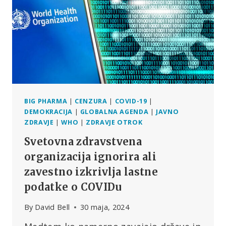
BIG PHARMA
|
CENZURA
|
COVID-19
|
DEMOKRACIJA
|
GLOBALNA AGENDA
|
JAVNO
ZDRAVJE
|
WHO
|
ZDRAVJE OTROK
Svetovna zdravstvena
organizacija ignorira ali
zavestno izkrivlja lastne
podatke o COVIDu
By
David Bell
30 maja, 2024