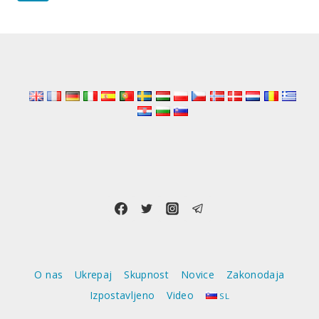
CEPLJENI
navigation
Page
–
ZAKAJ
AGENCIJE
ZA
JAVNO
ZDRAVJE
TEGA
NE
PREISKUJEJO?
O nas
Ukrepaj
Skupnost
Novice
Zakonodaja
Izpostavljeno
Video
SL