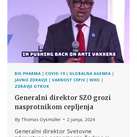
IN
JO
VPELJALA
SKOZI
ZADNJA
VRATA?
BIG PHARMA
|
COVID-19
|
GLOBALNA AGENDA
|
JAVNO ZDRAVJE
|
VARNOST CEPIV
|
WHO
|
ZDRAVJE OTROK
Generalni direktor SZO grozi
nasprotnikom cepljenja
By
Thomas Oysmüller
2 junija, 2024
Generalni direktor Svetovne