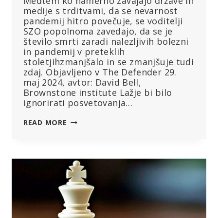
Medtem ko namerno zavajajo države in
medije s trditvami, da se nevarnost
pandemij hitro povečuje, se voditelji
SZO popolnoma zavedajo, da se je
število smrti zaradi nalezljivih bolezni
in pandemij v preteklih
stoletjihzmanjšalo in se zmanjšuje tudi
zdaj. Objavljeno v The Defender 29.
maj 2024, avtor: David Bell,
Brownstone institute Lažje bi bilo
ignorirati posvetovanja…
SVETOVNA
READ MORE
ZDRAVSTVENA
ORGANIZACIJA
IGNORIRA
ALI
ZAVESTNO
IZKRIVLJA
LASTNE
PODATKE
O