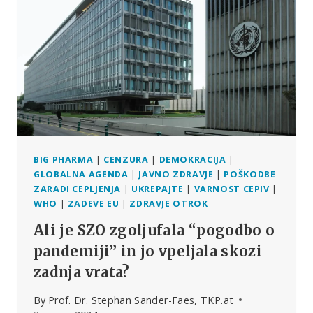
V
5
KLJUČNIH
TOČKAH
IN
ŠE
VEČ
BIG PHARMA
|
CENZURA
|
DEMOKRACIJA
|
GLOBALNA AGENDA
|
JAVNO ZDRAVJE
|
POŠKODBE
ZARADI CEPLJENJA
|
UKREPAJTE
|
VARNOST CEPIV
|
WHO
|
ZADEVE EU
|
ZDRAVJE OTROK
Ali je SZO zgoljufala “pogodbo o
pandemiji” in jo vpeljala skozi
zadnja vrata?
By
Prof. Dr. Stephan Sander-Faes, TKP.at