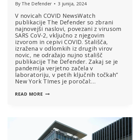
By
The Defender
3 junija, 2024
V novicah COVID NewsWatch
publikacije The Defender so zbrani
najnovejši naslovi, povezani z virusom
SARS CoV-2, vključno z njegovim
izvorom in cepivi COVID. Stališča,
izražena v odlomkih iz drugih virov
novic, ne odražajo nujno stališč
publikacije The Defender. Zakaj se je
pandemija verjetno začela v
laboratoriju, v petih ključnih točkah”
New York TImes je poročal:…
ZAKAJ
READ MORE
SE
JE
PANDEMIJA
VERJETNO
ZAČELA
V
LABORATORIJU,