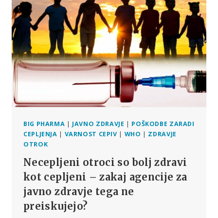
PANDEMIJI
JE
VSAJ
ZA
ZDAJ
PORAŽENA
BIG PHARMA
|
JAVNO ZDRAVJE
|
POŠKODBE ZARADI
CEPLJENJA
|
VARNOST CEPIV
|
WHO
|
ZDRAVJE
OTROK
Necepljeni otroci so bolj zdravi
kot cepljeni – zakaj agencije za
javno zdravje tega ne
preiskujejo?