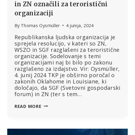
in ZN označili za teroristični
organizaciji
By
Thomas Oysmüller
4 junija, 2024
Republikanska ljudska organizacija je
sprejela resolucijo, v kateri so ZN,
WSZO in SGF razglašeni za teroristične
organizacije. Sodelovanje s temi
organizacijami naj bi bilo po zakonu
razglašeno za izdajstvo. Vir: Oysmüller,
4. junij 2024 TKP je obširno poročal o
zakonih Oklahome in Louisiane, ki
določajo, da SGF (Svetovni gospodarski
forum) in ZN (ter s tem…
NA
READ MORE
FLORIDI:
REPUBLIKANCI
SO
WEF