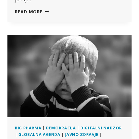
IZRAVNAVA
READ MORE
EMISIJ
OGLJIKA
JE
“PREVARA”
–
ZAKAJ?
BIG PHARMA
|
DEMOKRACIJA
|
DIGITALNI NADZOR
|
GLOBALNA AGENDA
|
JAVNO ZDRAVJE
|