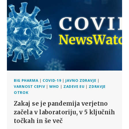
IN
ZN
OZNAČILI
ZA
TERORISTIČNI
ORGANIZACIJI
BIG PHARMA
|
COVID-19
|
JAVNO ZDRAVJE
|
VARNOST CEPIV
|
WHO
|
ZADEVE EU
|
ZDRAVJE
OTROK
Zakaj se je pandemija verjetno
začela v laboratoriju, v 5 ključnih
točkah in še več