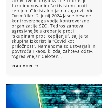
zdravstvene organizacije Tedros je
tako imenovanim “aktivistom proti
cepljenju” kristalno jasno zagrozil. Vir:
Oysmüller, 2. junij 2024 Jasne besede
kontroverznega vodje kontroverzne
organizacije SZO. Tedros zahteva
agresivnejše ukrepanje proti
“skupinam proti cepljenju”, saj je ta
skupina izkoristila “Covid kot
priložnost”. Namenoma so ustvarjali in
povzročali kaos, ki zdaj zahteva odziv.
“Agresivnejši” Celoten…
GENERALNI
READ MORE
DIREKTOR
SZO
GROZI
NASPROTNIKOM
CEPLJENJA