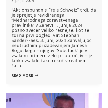
3 junija, 2024
“Aktionsbündnis Freie Schweiz” trdi, da
je sprejetje revidiranega
“Mednarodnega zdravstvenega
pravilnika” v Ženevi 1. junija 2024
pozno zvečer veliko resnejše, kot se
zdi na prvi pogled. Vir: Stephan
Sander-Faes, 3. junij 2024 Zahvaljujoč
neutrudnim prizadevanjem Jamesa
Roguskega – njegov “Substack” je v
vsakem primeru zelo priporočljiv – je
lahko vsakdo tako rekoč v realnem
času…
ALI
READ MORE
JE
SZO
ZGOLJUFALA
“POGODBO
O
PANDEMIJI”