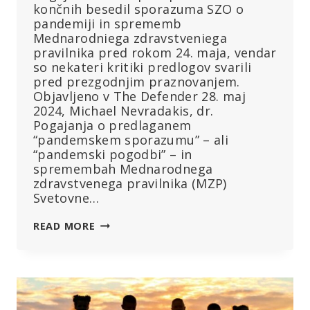
končnih besedil sporazuma SZO o
pandemiji in sprememb
Mednarodniega zdravstveniega
pravilnika pred rokom 24. maja, vendar
so nekateri kritiki predlogov svarili
pred prezgodnjim praznovanjem.
Objavljeno v The Defender 28. maj
2024, Michael Nevradakis, dr.
Pogajanja o predlaganem
“pandemskem sporazumu” – ali
“pandemski pogodbi” – in
spremembah Mednarodnega
zdravstvenega pravilnika (MZP)
Svetovne…
“POGODBA
READ MORE
JE
KONČANA”:
POGODBA
SZO
O