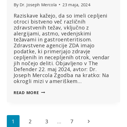
By
Dr. Joseph Mercola
23 maja, 2024
Raziskave kažejo, da so imeli cepljeni
otroci bistveno več različnih
zdravstvenih težav, vključno z
alergijami, astmo, vedenjskimi
težavami in gastroenteritisom.
Zdravstvene agencije ZDA imajo
podatke, ki primerjajo zdravje
cepljenih in necepljenih otrok, vendar
jih nočejo deliti. Objavljeno v The
Defender 22. maj 2024, avtor: Dr.
Joseph Mercola Zgodba na kratko: Na
okrogli mizi v ameriškem…
NECEPLJENI
READ MORE
OTROCI
SO
BOLJ
ZDRAVI
Page
Next
1
2
3
…
7
KOT