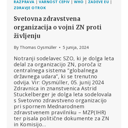
RAZPRAVA
|
VARNOST CEPIV
|
WHO
|
ZADEVE EU
|
ZDRAVJE OTROK
Svetovna zdravstvena
organizacija o vojni ZN proti
življenju
By
Thomas Oysmüller
5 junija, 2024
Notranji sodelavec SZO, ki je dolga leta
delal za organizacijo ZN, poroča iz
centralnega sistema “globalnega
državnega udara”, ki se trenutno
odvija. Vir: Oysmüller, 05. junij 2024
Zdravnica in znanstvenica Astrid
Stuckelberger je dolga leta sodelovala
s Svetovno zdravstveno organizacijo
pri spornem Mednarodnem
zdravstvenem pravilniku – MZP(IHR)
ter pisala politične dokumente za ZN
in Komisijo…