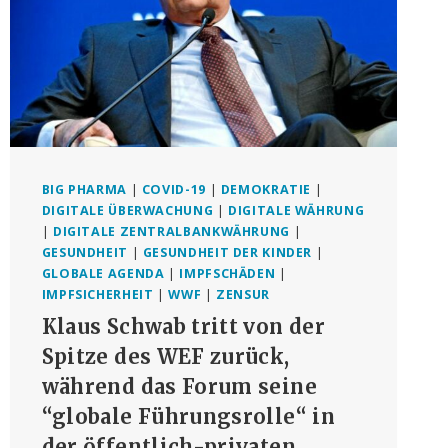
BIG PHARMA
|
COVID-19
|
DEMOKRATIE
|
DIGITALE ÜBERWACHUNG
|
DIGITALE WÄHRUNG
|
DIGITALE ZENTRALBANKWÄHRUNG
|
GESUNDHEIT
|
GESUNDHEIT DER KINDER
|
GLOBALE AGENDA
|
IMPFSCHÄDEN
|
IMPFSICHERHEIT
|
WWF
|
ZENSUR
Klaus Schwab tritt von der
Spitze des WEF zurück,
während das Forum seine
“globale Führungsrolle“ in
der öffentlich-privaten