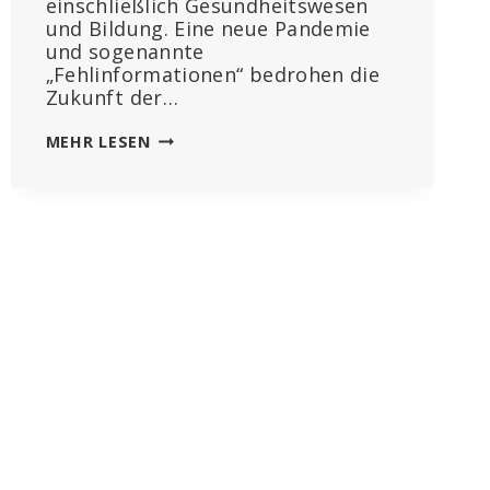
einschließlich Gesundheitswesen
und Bildung. Eine neue Pandemie
und sogenannte
„Fehlinformationen“ bedrohen die
Zukunft der…
WEF-
MEHR LESEN
RUNDSCHAU:
DIGITALE
IDS
KÖNNEN
UNGEIMPFTE
ERMITTELN,
DIE
KI
KANN
DIE
ENTWICKLUNG
NEUER
IMPFSTOFFE
BESCHLEUNIGEN