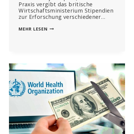
Praxis vergibt das britische
Wirtschaftsministerium Stipendien
zur Erforschung verschiedener…
WAS
MEHR LESEN
KANN
SCHON
SCHIEFGEHEN?
BRITISCHE
REGIERUNG
UND
WELTWIRTSCHAFTSFORUM
PLANEN,
KLINISCHE
STUDIEN
DURCH
KI-
PROJEKTIONEN
ZU
ERSETZEN