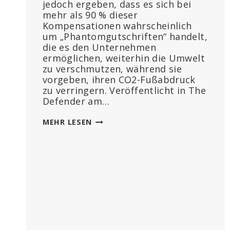
jedoch ergeben, dass es sich bei
mehr als 90 % dieser
Kompensationen wahrscheinlich
um „Phantomgutschriften“ handelt,
die es den Unternehmen
ermöglichen, weiterhin die Umwelt
zu verschmutzen, während sie
vorgeben, ihren CO2-Fußabdruck
zu verringern. Veröffentlicht in The
Defender am…
CARBON
MEHR LESEN
OFFSETS
SIND
EIN
„BETRUG“
–
HIER
IST
DER
GRUND