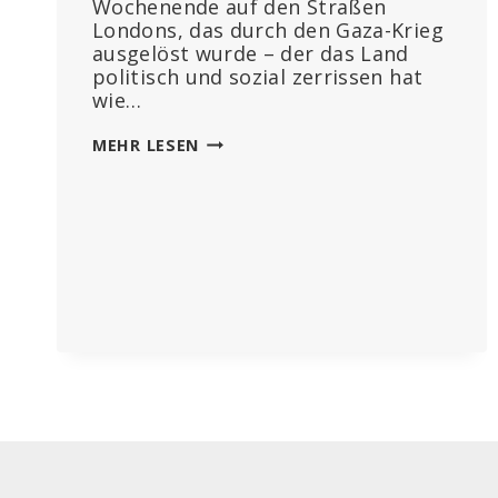
Wochenende auf den Straßen
Londons, das durch den Gaza-Krieg
ausgelöst wurde – der das Land
politisch und sozial zerrissen hat
wie…
ERLEICHTERUNG
MEHR LESEN
DER
WHO-
MACHTÜBERNAHME:
DIE
RÜCKKEHR
VON
BILL
GATES‘
KUMPAN
DAVID
CAMERON