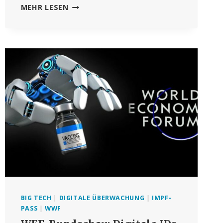
KLAUS
MEHR LESEN
SCHWAB
TRITT
VON
DER
SPITZE
DES
WEF
ZURÜCK,
WÄHREND
DAS
FORUM
SEINE
“GLOBALE
FÜHRUNGSROLLE“
IN
DER
ÖFFENTLICH-
PRIVATEN
BIG TECH
|
DIGITALE ÜBERWACHUNG
|
IMPF-
ZUSAMMENARBEIT
PASS
|
WWF
AUSBAUT