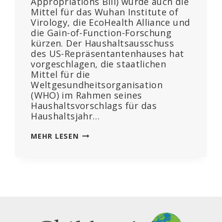
Appropriations Bill) würde auch die
Mittel für das Wuhan Institute of
Virology, die EcoHealth Alliance und
die Gain-of-Function-Forschung
kürzen. Der Haushaltsausschuss
des US-Repräsentantenhauses hat
vorgeschlagen, die staatlichen
Mittel für die
Weltgesundheitsorganisation
(WHO) im Rahmen seines
Haushaltsvorschlags für das
Haushaltsjahr…
US-
MEHR LESEN
REPRÄSENTANTENHAUS
BRINGT
GESETZESENTWURF
ZUR
STREICHUNG
VON
WHO,
WEF