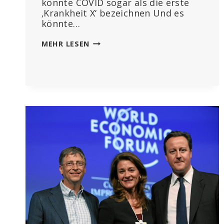
könnte COVID sogar als die erste
‚Krankheit X‘ bezeichnen Und es
könnte…
‚TREUHÄNDER
MEHR LESEN
DER
ZUKUNFT‘?
WEF-
MITGLIEDER
TREFFEN
SICH
IN
DAVOS
UND
WARNEN
VOR
DER
DROHENDEN
„DISEASE
X“-
KATASTROPHE