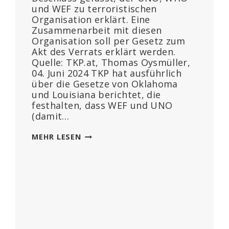
und WEF zu terroristischen
Organisation erklärt. Eine
Zusammenarbeit mit diesen
Organisation soll per Gesetz zum
Akt des Verrats erklärt werden.
Quelle: TKP.at, Thomas Oysmüller,
04. Juni 2024 TKP hat ausführlich
über die Gesetze von Oklahoma
und Louisiana berichtet, die
festhalten, dass WEF und UNO
(damit…
IN
MEHR LESEN
FLORIDA:
REPUBLIKANER
ERNENNEN
WEF
UND
UNO
ZUR
TERRORORGANISATION