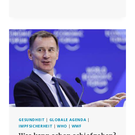
GESUNDHEIT
|
GLOBALE AGENDA
|
IMPFSICHERHEIT
|
WHO
|
WWF