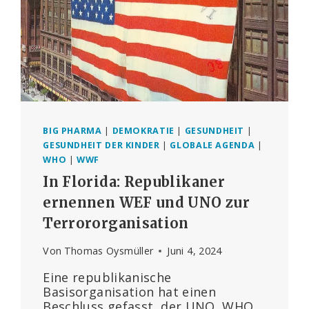
BIG PHARMA
|
DEMOKRATIE
|
GESUNDHEIT
|
GESUNDHEIT DER KINDER
|
GLOBALE AGENDA
|
WHO
|
WWF
In Florida: Republikaner
ernennen WEF und UNO zur
Terrororganisation
Von
Thomas Oysmüller
Juni 4, 2024
Eine republikanische
Basisorganisation hat einen
Beschluss gefasst, der UNO, WHO