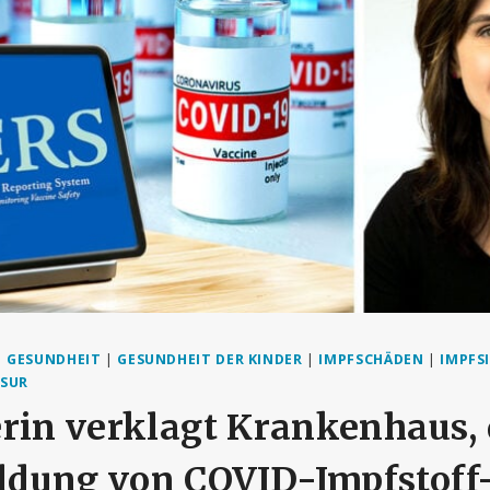
|
GESUNDHEIT
|
GESUNDHEIT DER KINDER
|
IMPFSCHÄDEN
|
IMPFS
SUR
rin verklagt Krankenhaus, 
dung von COVID-Impfstoff