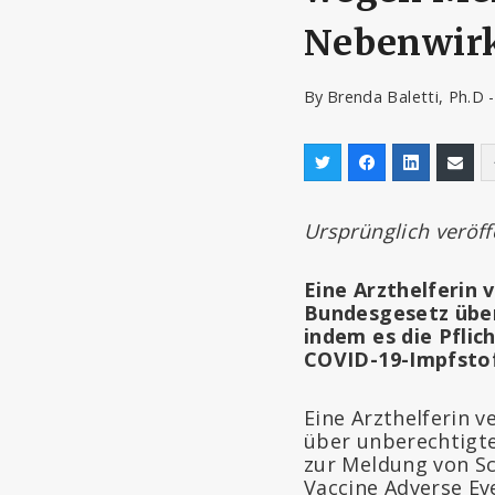
Nebenwirk
By
Brenda Baletti, Ph.D 
Ursprünglich veröff
Eine Arzthelferin
Bundesgesetz über
indem es die Pfli
COVID-19-Impfstoff
Eine Arzthelferin v
über unberechtigte
zur Meldung von S
Vaccine Adverse Ev