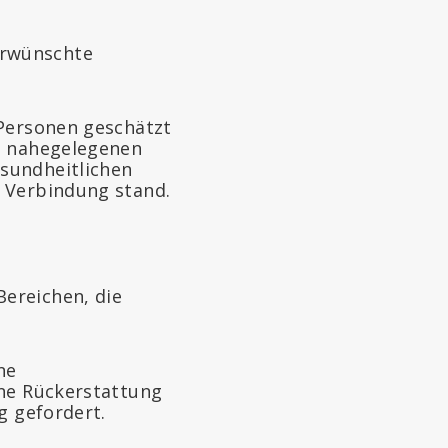
erwünschte
 Personen geschätzt
en nahegelegenen
sundheitlichen
n Verbindung stand.
ereichen, die
ne
ine Rückerstattung
g gefordert.