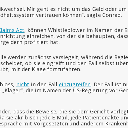
itikwechsel. Mir geht es nicht um das Geld oder um
heitssystem vertrauen können“, sagte Conrad.
Claims Act
, können Whistleblower im Namen der 
inrichtung einreichen, von der sie behaupten, das
geldern profitiert hat.
lle werden zunächst versiegelt, während die Regie
scheidet, ob sie eingreift und den Fall selbst ü
ubt, mit der Klage fortzufahren.
hloss,
nicht
in den Fall
einzugreifen
. Der Fall ist 
s „Kläger“, die im Namen der US-Regierung vor Ger
der, dass die Beweise, die sie dem Gericht vorlegt
a sie akribisch jede E-Mail, jede Patientenakte un
espräche mit Vorgesetzten und anderem Kranken