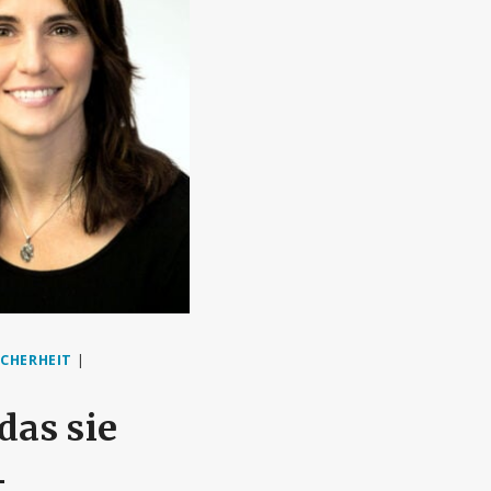
ICHERHEIT
|
das sie
-