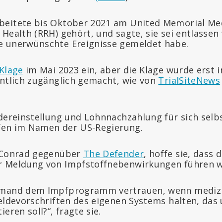
beitete bis Oktober 2021 am United Memorial Med
Health (RRH) gehört, und sagte, sie sei entlassen 
e unerwünschte Ereignisse gemeldet habe.
Klage
im Mai 2023 ein, aber die Klage wurde erst 
entlich zugänglich gemacht, wie von
TrialSiteNews
edereinstellung und Lohnnachzahlung für sich selb
rafen im Namen der US-Regierung.
o Conrad gegenüber
The Defender
, hoffe sie, dass 
r Meldung von Impfstoffnebenwirkungen führen w
emand dem Impfprogramm vertrauen, wenn medizi
eldevorschriften des eigenen Systems halten, das 
eren soll?“, fragte sie.