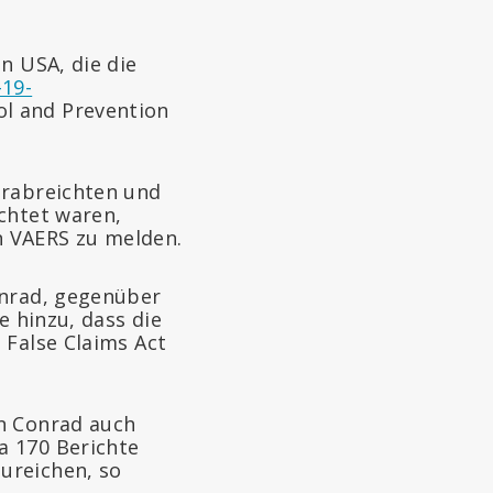
n USA, die die
19-
ol and Prevention
erabreichten und
chtet waren,
 VAERS zu melden.
onrad, gegenüber
e hinzu, dass die
 False Claims Act
rn Conrad auch
a 170 Berichte
ureichen, so