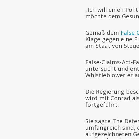
„Ich will einen Pol
möchte dem Gesund
Gemäß dem
False 
Klage gegen eine E
am Staat von Steuer
False-Claims-Act-Fä
untersucht und ent
Whistleblower erla
Die Regierung besc
wird mit Conrad al
fortgeführt.
Sie sagte The Defen
umfangreich sind, d
aufgezeichneten G