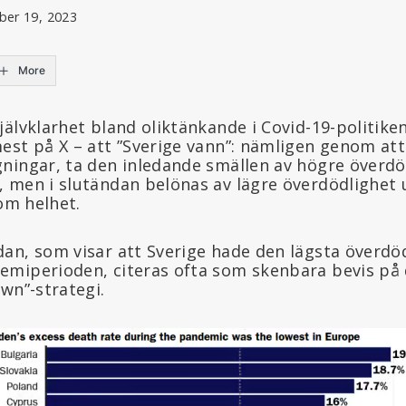
ber 19, 2023
More
älvklarhet bland oliktänkande i Covid-19-politike
est på X – att ”Sverige vann”: nämligen genom at
ningar, ta den inledande smällen av högre överdöd
 men i slutändan belönas av lägre överdödlighet
som helhet.
an, som visar att Sverige hade den lägsta överdöd
miperioden, citeras ofta som skenbara bevis på 
wn”-strategi.