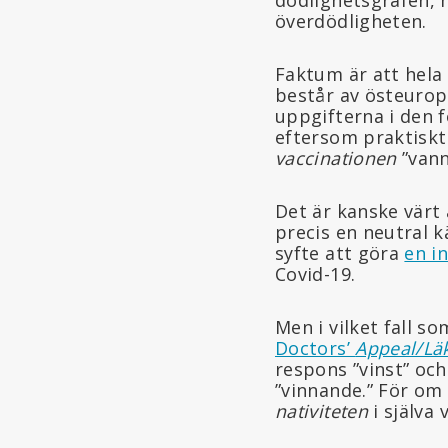
överdödligheten.
Faktum är att hela
består av östeurop
uppgifterna i den f
eftersom praktiskt
vaccinationen
”vann
Det är kanske värt 
precis en neutral 
syfte att göra
en i
Covid-19.
Men i vilket fall s
Doctors’
Appeal/Lä
respons ”vinst” oc
”vinnande.” För om 
nativiteten
i själva 