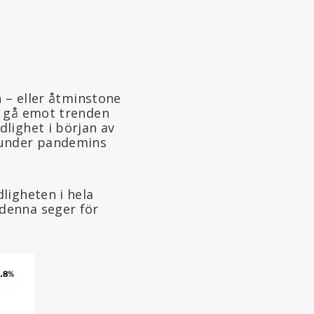
n – eller åtminstone
t gå emot trenden
lighet i början av
 under pandemins
ligheten i hela
denna seger för