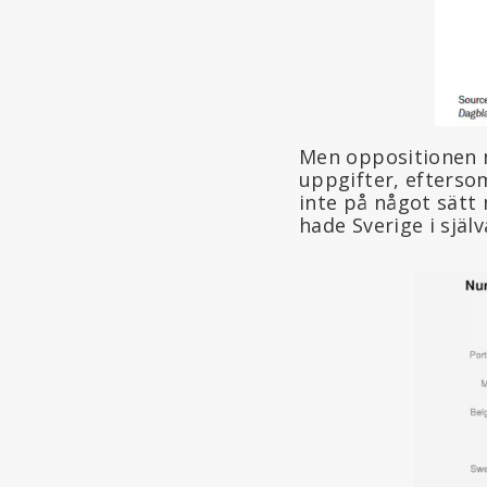
Men oppositionen m
uppgifter, efterso
inte på något sät
hade Sverige i själ