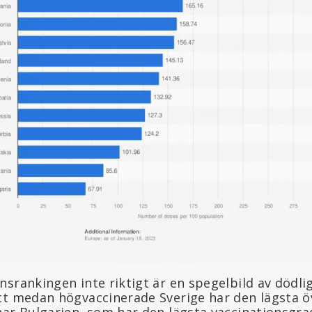
nsrankingen inte riktigt är en spegelbild av dödl
tt medan högvaccinerade Sverige har den lägsta ö
har Bulgarien, som har den lägsta vaccinationsgr