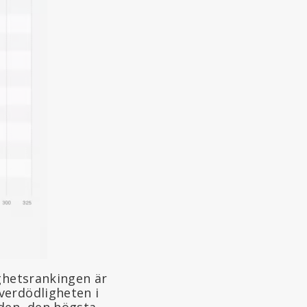
ighetsrankingen är
verdödligheten i
aden, den högsta