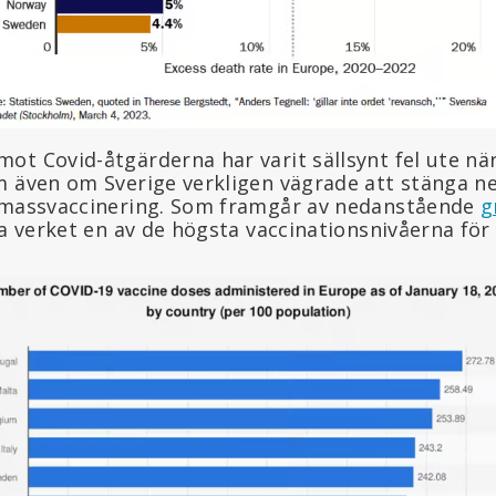
ot Covid-åtgärderna har varit sällsynt fel ute när
m även om Sverige verkligen vägrade att stänga ne
t massvaccinering. Som framgår av nedanstående
g
va verket en av de högsta vaccinationsnivåerna för 