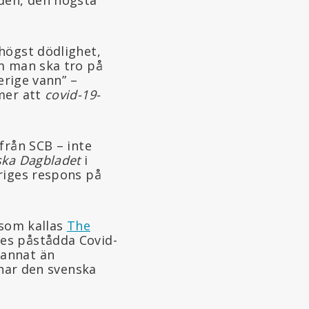
högst dödlighet,
Om man ska tro på
erige vann” –
 mer att
covid-19-
från SCB – inte
ska Dagbladet
i
riges respons på
 som kallas
The
es påstådda Covid-
 annat än
 har den svenska