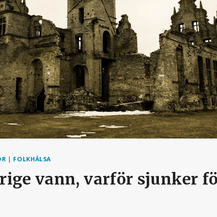
OR
|
FOLKHÄLSA
ige vann, varför sjunker f