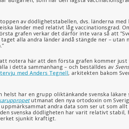
 toppen av dödlighetstabellen, dvs. länderna med 
eiska länder med relativt låg vaccinationsgrad. 
örsta grafen verkar det därför inte vara så att ”Sv
 taget alla andra länder ändå stängde ner – utan
.”
att notera här att den första grafen kommer just 
källa i detta sammanhang – och beställdes av
Sven
ntervju med Anders Tegnell
, arkitekten bakom Sve
om helst har en grupp oliktänkande svenska läkare
karuppropet
utmanat den nya ortodoxin om Sverig
h uppmärksammat andra data som ser ut som allt
den svenska dödligheten har varit relativt stabil,
verket sjunkit kraftigt.