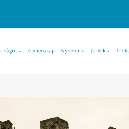
r något
Gemenskap
Nyheter
Juridik
I Fok