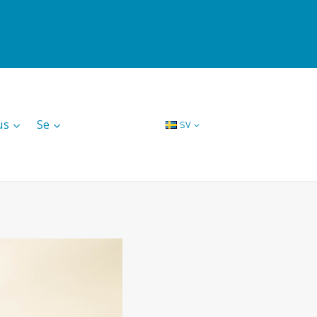
us
Se
SV