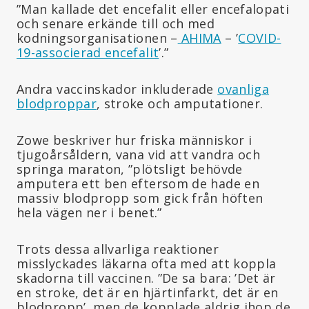
”Man kallade det encefalit eller encefalopati
och senare erkände till och med
kodningsorganisationen –
AHIMA
– ’
COVID-
19-associerad encefalit
’.”
Andra vaccinskador inkluderade
ovanliga
blodproppar
, stroke och amputationer.
Zowe beskriver hur friska människor i
tjugoårsåldern, vana vid att vandra och
springa maraton, ”plötsligt behövde
amputera ett ben eftersom de hade en
massiv blodpropp som gick från höften
hela vägen ner i benet.”
Trots dessa allvarliga reaktioner
misslyckades läkarna ofta med att koppla
skadorna till vaccinen. ”De sa bara: ’Det är
en stroke, det är en hjärtinfarkt, det är en
blodpropp’, men de kopplade aldrig ihop de