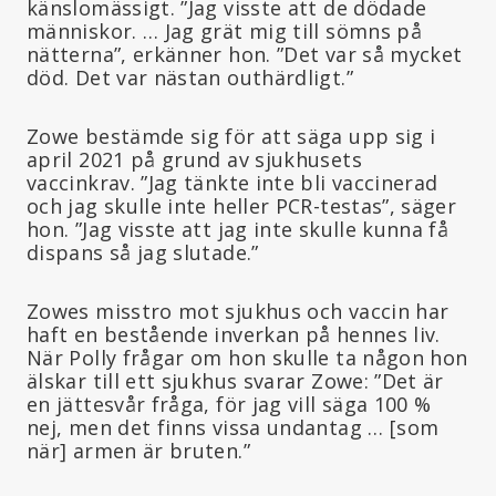
känslomässigt. ”Jag visste att de dödade
människor. … Jag grät mig till sömns på
nätterna”, erkänner hon. ”Det var så mycket
död. Det var nästan outhärdligt.”
Zowe bestämde sig för att säga upp sig i
april 2021 på grund av sjukhusets
vaccinkrav. ”Jag tänkte inte bli vaccinerad
och jag skulle inte heller PCR-testas”, säger
hon. ”Jag visste att jag inte skulle kunna få
dispans så jag slutade.”
Zowes misstro mot sjukhus och vaccin har
haft en bestående inverkan på hennes liv.
När Polly frågar om hon skulle ta någon hon
älskar till ett sjukhus svarar Zowe: ”Det är
en jättesvår fråga, för jag vill säga 100 %
nej, men det finns vissa undantag … [som
när] armen är bruten.”