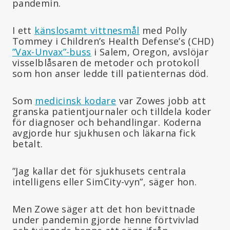
pandemin.
I ett
känslosamt vittnesmål
med Polly
Tommey i Children’s Health Defense’s (CHD)
”Vax-Unvax”-buss
i Salem, Oregon, avslöjar
visselblåsaren de metoder och protokoll
som hon anser ledde till patienternas död.
Som
medicinsk kodare
var Zowes jobb att
granska patientjournaler och tilldela koder
för diagnoser och behandlingar. Koderna
avgjorde hur sjukhusen och läkarna fick
betalt.
”Jag kallar det för sjukhusets centrala
intelligens eller SimCity-vyn”, säger hon.
Men Zowe säger att det hon bevittnade
under pandemin gjorde henne förtvivlad