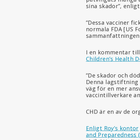
sina skador”, enli
”Dessa vacciner fic
normala FDA [US F
sammanfattningen
I en kommentar til
Children’s Health 
”De skador och död
Denna lagstiftning 
väg för en mer ansv
vaccintillverkare an
CHD är en av de or
Enligt Roy’s kontor
and Preparedness (