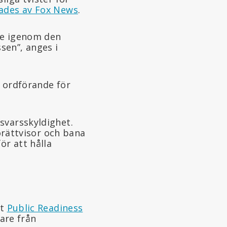
ades av Fox News
.
nte igenom den
en”, anges i
, ordförande för
svarsskyldighet.
 orättvisor och bana
ör att hålla
gt
Public Readiness
kare från