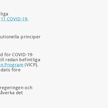
liga
t
11 COVID-19-
tutionella principer
dd för COVID-19-
ll redan befintliga
ion Program
(VICP),
adats före
 regeringen och
påverka det