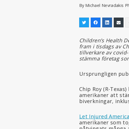
By
Michael Nevradakis P
Children’s Health D
fram i tisdags av C
tillverkare av covi
stämma företag som
Ursprungligen publ
Chip Roy (R-Texas) 
amerikaner att stä
biverkningar, inklu
Let Injured Americ
amerikaner som tog
påtvingats många am