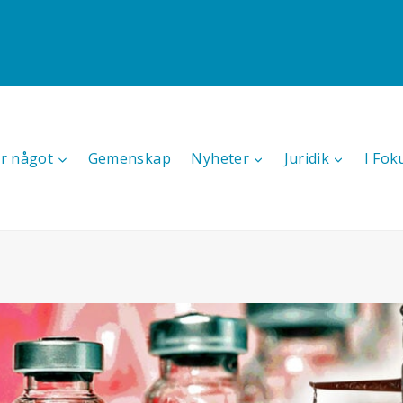
r något
Gemenskap
Nyheter
Juridik
I Fok