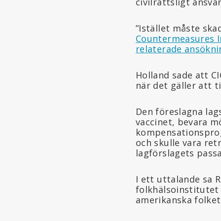
civilrättsligt ansva
”Istället måste sk
Countermeasures I
relaterade ansökni
Holland sade att CI
när det gäller att t
Den föreslagna lags
vaccinet, bevara mö
kompensationspr
och skulle vara ret
lagförslagets pas
I ett uttalande sa
folkhälsoinstitute
amerikanska folket