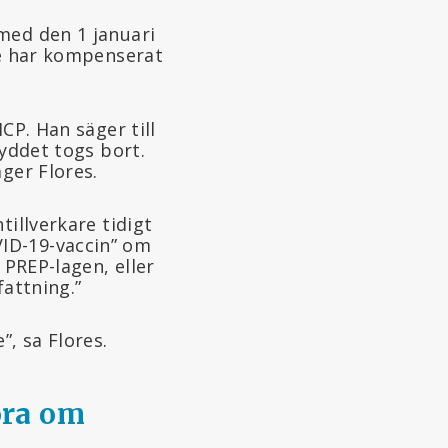
med den 1 januari
de har kompenserat
CP. Han säger till
kyddet togs bort.
ger Flores.
ntillverkare tidigt
ID-19-vaccin” om
 PREP-lagen, eller
fattning.”
, sa Flores.
öra om