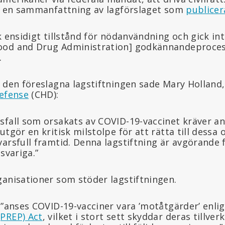
gt en sammanfattning av lagförslaget som
publicer
k ensidigt tillstånd för nödanvändning och gick i
ood and Drug Administration] godkännandeprocess
.
l den föreslagna lagstiftningen sade Mary Holland
Defense
(CHD):
sfall som orsakats av COVID-19-vaccinet kräver an
utgör en kritisk milstolpe för att rätta till dessa
arsfull framtid. Denna lagstiftning är avgörande f
svariga.”
ganisationer som stöder lagstiftningen.
”anses COVID-19-vacciner vara ’motåtgärder’ enli
PREP) Act
, vilket i stort sett skyddar deras tillver