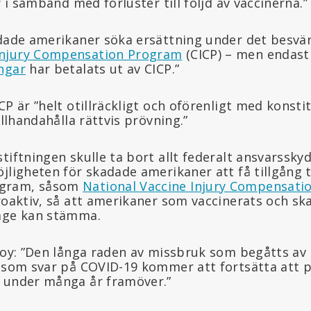
r i samband med förluster till följd av vaccinerna.”
adade amerikaner söka ersättning under det besvär
njury Compensation Program
(CICP) – men endas
ngar
har betalats ut av CICP.”
CP är ”helt otillräckligt och oförenligt med konsti
illhandahålla rättvis prövning.”
tiftningen skulle ta bort allt federalt ansvarssky
jligheten för skadade amerikaner att få tillgång ti
ogram, såsom
National Vaccine Injury Compensat
roaktiv, så att amerikaner som vaccinerats och sk
sage kan stämma.
 Roy: ”Den långa raden av missbruk som begåtts av
t som svar på COVID-19 kommer att fortsätta att 
 under många år framöver.”