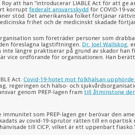
 Roy att han ”introducerar LIABLE Act för att ge 
ort korrupt
federalt ansvarsskydd
för COVID-19-vac
er stöd. Det amerikanska folket förtjänar rättvis
edicinska frihet och de medicinskt skadade förtjän
 organisation som företräder personer som drabba
en föreslagna lagstiftningen.
Dr. Joel Wallskog
, 
 inte längre praktiserar på grund av skador han 
 är vice ordförande för organisationen. Han berät
ABLE Act.
Covid-19-hotet mot folkhälsan upphörde
ag, regeringen och hälso- och sjukvårdsorganisat
t ansvar genom PREP-lagen fram
till åtminstone d
e immunitet som PREP-lagen ger berövar den ame
adats av covid-19-sprutor rätten till en opartisk
hänvisade till CICP, vilket är ett uppenbart fiasko.