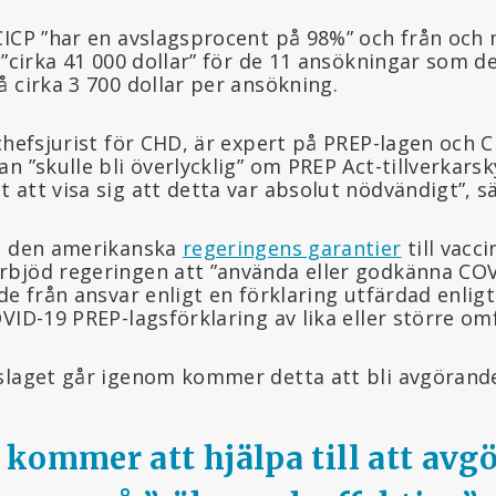
CICP ”har en avslagsprocent på 98%” och från och 
t ”cirka 41 000 dollar” för de 11 ansökningar som 
 cirka 3 700 dollar per ansökning.
chefsjurist för CHD, är expert på PREP-lagen och CI
n ”skulle bli överlycklig” om PREP Act-tillverkars
att visa sig att detta var absolut nödvändigt”, sä
tt den amerikanska
regeringens garantier
till vacci
bjöd regeringen att ”använda eller godkänna COV
de från ansvar enligt en förklaring utfärdad enligt
VID-19 PREP-lagsförklaring av lika eller större om
slaget går igenom kommer detta att bli avgörande”
kommer att hjälpa till att avg