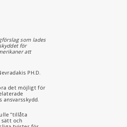
agförslag som lades
skyddet för
merikaner att
Nevradakis PH.D.
ra det möjligt för
elaterade
as ansvarsskydd.
ulle ”tillåta
 sätt och
liga tvister för