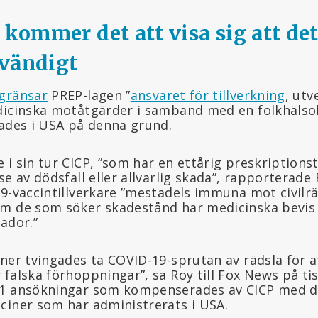
 kommer det att visa sig att det
vändigt
gränsar
PREP-lagen ”
ansvaret för tillverkning
, utv
dicinska motåtgärder i samband med en folkhälsok
rades i USA på denna grund.
i sin tur CICP, ”som har en ettårig preskriptions
se av dödsfall eller allvarlig skada”, rapporterad
9-vaccintillverkare ”mestadels immuna mot civilrä
m de som söker skadestånd har medicinska bevis 
ador.”
ner tvingades ta COVID-19-sprutan av rädsla för at
 falska förhoppningar”, sa Roy till Fox News på ti
11 ansökningar som kompenserades av CICP med d
ciner som har administrerats i USA.