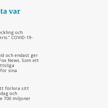
ta var
eckling och
ris.” COVID-19-
tid och endast ger
e Fox News. Som ett
ttsliga
för sina
t förlora sitt
sdag och
e 700 miljoner