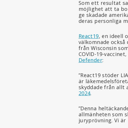
Som ett resultat sa
möjlighet att ta b
ge skadade amerikan
deras personliga m
React19
, en ideell
välkomnade också d
från Wisconsin som
COVID-19-vaccinet,
Defender
:
”React19 stöder LI
är läkemedelsföret
skyddade från all
2024
.
”Denna heltäckand
allmänheten som sk
juryprövning. Vi är 