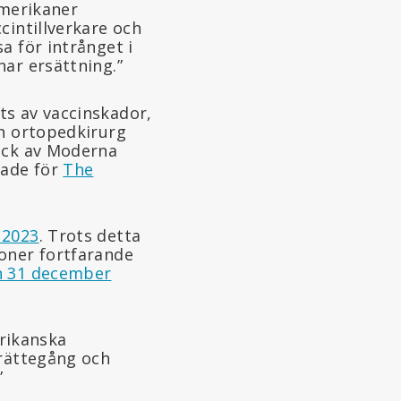
amerikaner
cintillverkare och
a för intrånget i
ar ersättning.”
ts av vaccinskador,
en ortopedkirurg
fick av Moderna
tade för
The
 2023
. Trots detta
ioner fortfarande
en 31 december
rikanska
 rättegång och
”