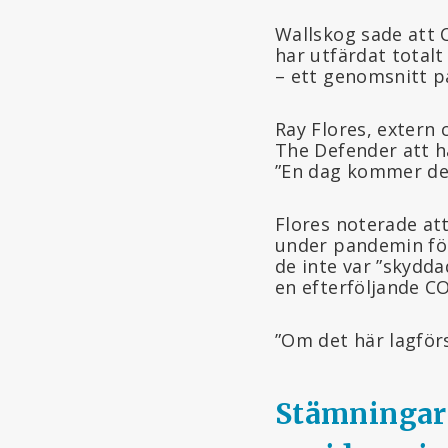
Wallskog sade att 
har utfärdat total
– ett genomsnitt på
Ray Flores, extern 
The Defender att ha
”En dag kommer det 
Flores noterade a
under pandemin för
de inte var ”skydda
en efterföljande CO
”Om det här lagför
Stämningar 