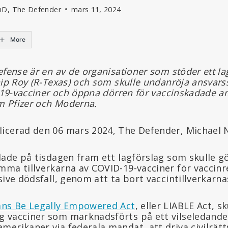
hD, The Defender
mars 11, 2024
More
efense är en av de organisationer som stöder ett l
hip Roy (R-Texas) och som skulle undanröja ansvars
d-19-vacciner och öppna dörren för vaccinskadade a
 Pfizer och Moderna.
icerad den 06 mars 2024, The Defender, Michael 
lade på tisdagen fram ett lagförslag som skulle gö
mma tillverkarna av COVID-19-vacciner för vaccinr
sive dödsfall, genom att ta bort vaccintillverkarn
ans Be Legally Empowered Act
, eller LIABLE Act, sk
 vacciner som marknadsförts på ett vilseledande
erikaner via federala mandat, att driva civilrätts