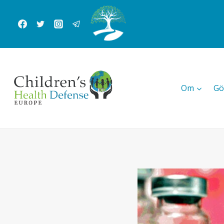
Skip
to
content
Om
Gö