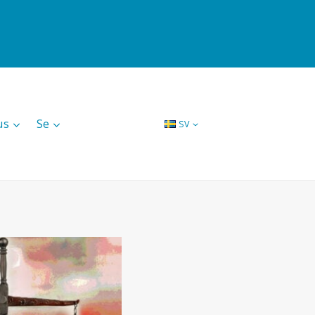
us
Se
SV