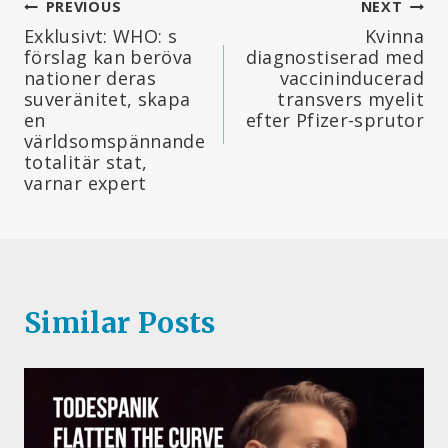
Inläggsnavigering
PREVIOUS
NEXT
Exklusivt: WHO: s
Kvinna
förslag kan beröva
diagnostiserad med
nationer deras
vaccininducerad
suveränitet, skapa
transvers myelit
en
efter Pfizer-sprutor
världsomspännande
totalitär stat,
varnar expert
Similar Posts