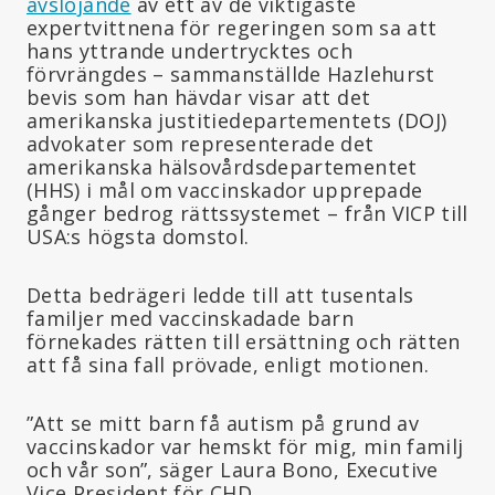
avslöjande
av ett av de viktigaste
expertvittnena för regeringen som sa att
hans yttrande undertrycktes och
förvrängdes – sammanställde Hazlehurst
bevis som han hävdar visar att det
amerikanska justitiedepartementets (DOJ)
advokater som representerade det
amerikanska hälsovårdsdepartementet
(HHS) i mål om vaccinskador upprepade
gånger bedrog rättssystemet – från VICP till
USA:s högsta domstol.
Detta bedrägeri ledde till att tusentals
familjer med vaccinskadade barn
förnekades rätten till ersättning och rätten
att få sina fall prövade, enligt motionen.
”Att se mitt barn få autism på grund av
vaccinskador var hemskt för mig, min familj
och vår son”, säger Laura Bono, Executive
Vice President för CHD.