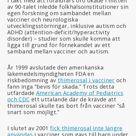
I takt med att föräldrars oro ökade i mitten
av 90-talet inledde folkhälsoinstitutioner sin
egen forskning om sambandet mellan
vacciner och neurologiska
utvecklingsstörningar, inklusive autism och
ADHD (attention-deficit/hyperactivity
disorder) – studier som skulle komma att
ligga till grund för förnekandet av ett
samband mellan vacciner och autism.
År 1999 avslutade den amerikanska
läkemedelsmyndigheten FDA en
riskbedömning av
thimerosal i vacciner
och
fann inga ”bevis för skada.” Trots detta
utfärdade
American Academy of Pediatrics
och CDC
ett uttalande där de krävde att
thimerosal skulle tas bort från vacciner ”så
snart som möjligt.”
I slutet av 2001
fick thimerosal inte längre
användas
i vacciner som gavs till barn under