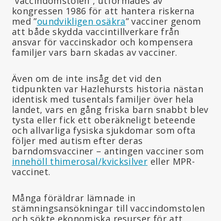
”vaccindomstolen”, utformades av
kongressen 1986 för att hantera riskerna
med ”
oundvikligen osäkra
” vacciner genom
att både skydda vaccintillverkare från
ansvar för vaccinskador och kompensera
familjer vars barn skadas av vacciner.
Även om de inte insåg det vid den
tidpunkten var Hazlehursts historia nästan
identisk med tusentals familjer över hela
landet, vars en gång friska barn snabbt blev
tysta eller fick ett oberäkneligt beteende
och allvarliga fysiska sjukdomar som ofta
följer med autism efter deras
barndomsvacciner – antingen vacciner som
innehöll thimerosal/kvicksilver
eller MPR-
vaccinet.
Många föräldrar lämnade in
stämningsansökningar till vaccindomstolen
och sökte ekonomiska resurser för att