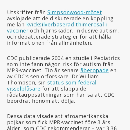
Utskrifter från
Simpsonwood-mötet
avslöjade att de diskuterade en koppling
mellan
kvicksilverbaserad thimerosal i
vacciner
och hjärnskador, inklusive autism,
och debatterade strategier för att hålla
informationen från allmänheten.
CDC publicerade 2004 en studie i Pediatrics
som inte fann någon risk för autism från
MPR-vaccinet. Tio år senare
åberopade
en
av CDC:s seniorforskare, Dr William
Thompson, sin
status som federal
visselblåsare
för att släppa de
rådatauppsättningar som han sa att CDC
beordrat honom att dölja.
Dessa data visade att afroamerikanska
pojkar som fick MPR-vaccinet före 3 års
ålder, som CDC rekommenderar – var 3,36