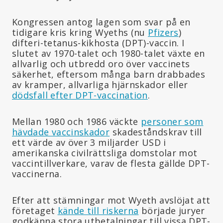
Kongressen antog lagen som svar på en
tidigare kris kring Wyeths (nu
Pfizers
)
difteri-tetanus-kikhosta (DPT)-vaccin. I
slutet av 1970-talet och 1980-talet växte en
allvarlig och utbredd oro över vaccinets
säkerhet, eftersom många barn drabbades
av kramper, allvarliga hjärnskador eller
dödsfall efter DPT-vaccination
.
Mellan 1980 och 1986 väckte
personer som
hävdade vaccinskador
skadeståndskrav till
ett värde av över 3 miljarder USD i
amerikanska civilrättsliga domstolar mot
vaccintillverkare, varav de flesta gällde DPT-
vaccinerna.
Efter att stämningar mot Wyeth avslöjat att
företaget
kände till riskerna
började juryer
godkänna stora utbetalningar till vissa DPT-