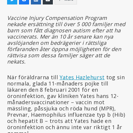
Vaccine Injury Compensation Program
nekade ersättning till över 5 000 familjer med
barn som fått diagnosen autism efter att ha
vaccinerats. Mer än 10 år senare kan nya
avslöjanden om bedrägerier i rättsliga
förfaranden åter öppna möjligheten för den
rättvisa som dessa familjer säger att de
nekats.
När föräldrarna till
Yates Hazlehurst
tog sin
normala, glada 11-månaders pojke till
läkaren den 8 februari 2001 för en
öroninfektion, gav kliniken Yates hans 12-
månadersvaccinationer – vaccin mot
mässling, påssjuka och röda hund (MPR),
Prevnar, Haemophilus influenzae typ b (Hib)
och hepatit B – trots att Yates hade en
öroninfektion och ännu inte var riktigt 1 år