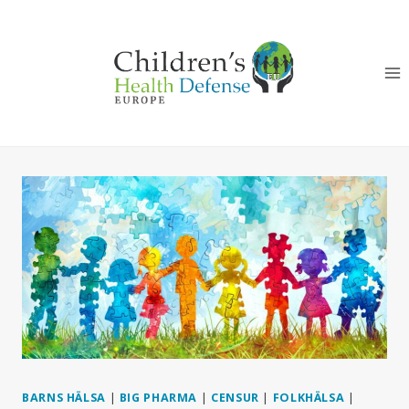
Skip
to
content
BARNS HÄLSA
|
BIG PHARMA
|
CENSUR
|
FOLKHÄLSA
|