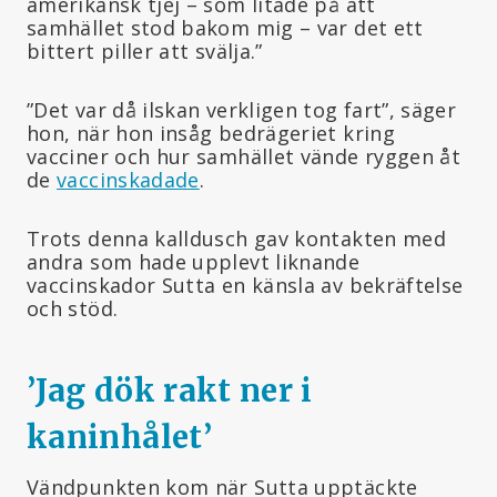
amerikansk tjej – som litade på att
samhället stod bakom mig – var det ett
bittert piller att svälja.”
”Det var då ilskan verkligen tog fart”, säger
hon, när hon insåg bedrägeriet kring
vacciner och hur samhället vände ryggen åt
de
vaccinskadade
.
Trots denna kalldusch gav kontakten med
andra som hade upplevt liknande
vaccinskador Sutta en känsla av bekräftelse
och stöd.
’Jag dök rakt ner i
kaninhålet
’
Vändpunkten kom när Sutta upptäckte