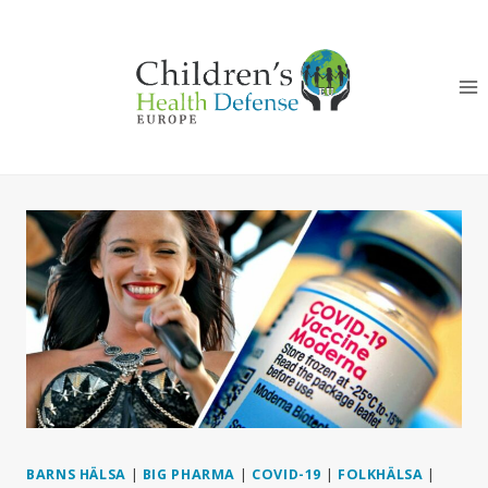
Skip
to
content
BARNS HÄLSA
|
BIG PHARMA
|
COVID-19
|
FOLKHÄLSA
|