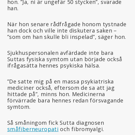
hon. ”Ja, ni är ungefär 50 stycken”, svarade
han.
När hon senare rådfrågade honom tystnade
han dock och ville inte diskutera saken –
”som om han skulle bli inspelad”, säger hon.
Sjukhuspersonalen avfärdade inte bara
Suttas fysiska symtom utan började också
ifrågasätta hennes psykiska hälsa.
”De satte mig på en massa psykiatriska
mediciner också, eftersom de sa att jag
hittade på”, minns hon. Medicinerna
förvärrade bara hennes redan försvagande
symtom.
Så småningom fick Sutta diagnosen
småfiberneuropati
och fibromyalgi.