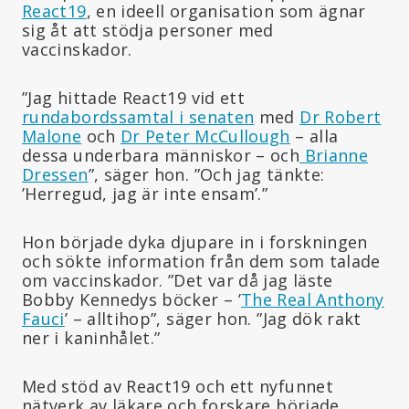
React19
, en ideell organisation som ägnar
sig åt att stödja personer med
vaccinskador.
”Jag hittade React19 vid ett
rundabordssamtal i senaten
med
Dr Robert
Malone
och
Dr Peter McCullough
– alla
dessa underbara människor – och
Brianne
Dressen
”, säger hon. ”Och jag tänkte:
’Herregud, jag är inte ensam’.”
Hon började dyka djupare in i forskningen
och sökte information från dem som talade
om vaccinskador. ”Det var då jag läste
Bobby Kennedys böcker – ’
The Real Anthony
Fauci
’ – alltihop”, säger hon. ”Jag dök rakt
ner i kaninhålet.”
Med stöd av React19 och ett nyfunnet
nätverk av läkare och forskare började