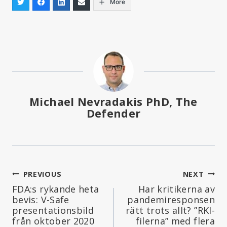
More
Michael Nevradakis PhD, The
Defender
Inläggsnavigering
PREVIOUS
NEXT
FDA:s rykande heta
Har kritikerna av
bevis: V-Safe
pandemiresponsen
presentationsbild
rätt trots allt? ”RKI-
från oktober 2020
filerna” med flera