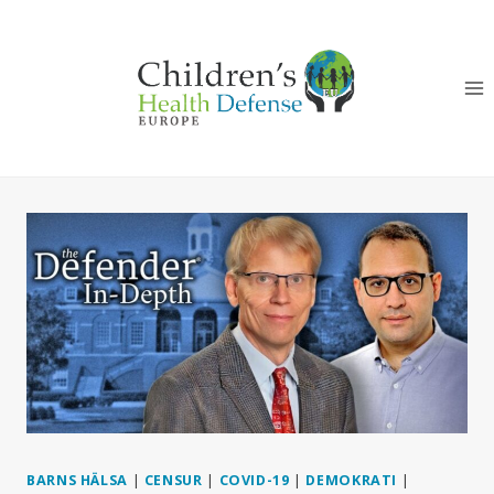
Skip
to
content
BARNS HÄLSA
|
CENSUR
|
COVID-19
|
DEMOKRATI
|