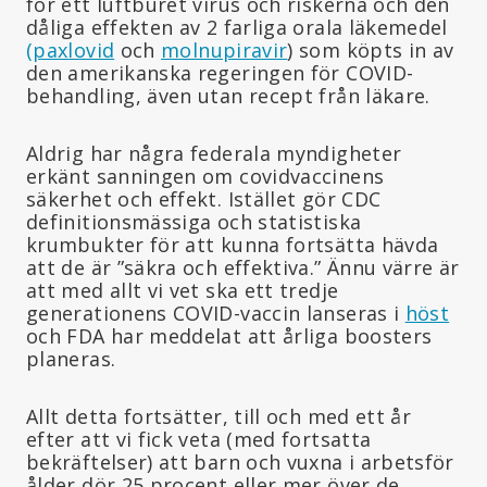
för ett luftburet virus och riskerna och den
dåliga effekten av 2 farliga orala läkemedel
(paxlovid
och
molnupiravir
) som köpts in av
den amerikanska regeringen för COVID-
behandling, även utan recept från läkare.
Aldrig har några federala myndigheter
erkänt sanningen om covidvaccinens
säkerhet och effekt. Istället gör CDC
definitionsmässiga och statistiska
krumbukter för att kunna fortsätta hävda
att de är ”säkra och effektiva.” Ännu värre är
att med allt vi vet ska ett tredje
generationens COVID-vaccin lanseras i
höst
och FDA har meddelat att årliga boosters
planeras.
Allt detta fortsätter, till och med ett år
efter att vi fick veta (med fortsatta
bekräftelser) att barn och vuxna i arbetsför
ålder dör 25 procent eller mer över de