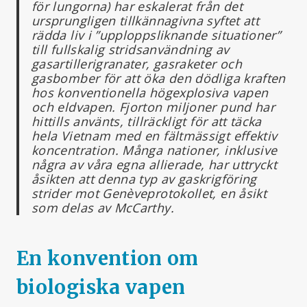
för lungorna) har eskalerat från det
ursprungligen tillkännagivna syftet att
rädda liv i ”upploppsliknande situationer”
till fullskalig stridsanvändning av
gasartillerigranater, gasraketer och
gasbomber för att öka den dödliga kraften
hos konventionella högexplosiva vapen
och eldvapen. Fjorton miljoner pund har
hittills använts, tillräckligt för att täcka
hela Vietnam med en fältmässigt effektiv
koncentration. Många nationer, inklusive
några av våra egna allierade, har uttryckt
åsikten att denna typ av gaskrigföring
strider mot Genèveprotokollet, en åsikt
som delas av McCarthy.
En konvention om
biologiska vapen