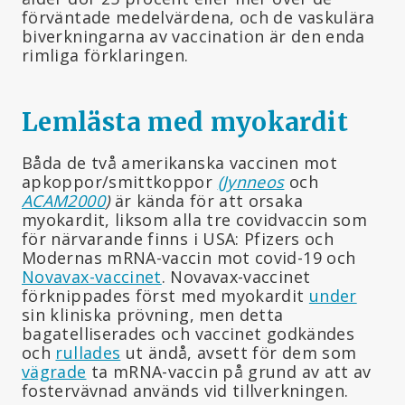
förväntade medelvärdena, och de vaskulära
biverkningarna av vaccination är den enda
rimliga förklaringen.
Lemlästa med myokardit
Båda de två amerikanska vaccinen mot
apkoppor/smittkoppor
(Jynneos
och
ACAM2000
)
är kända för att orsaka
myokardit, liksom alla tre covidvaccin som
för närvarande finns i USA: Pfizers och
Modernas mRNA-vaccin mot covid-19 och
Novavax-vaccinet
. Novavax-vaccinet
förknippades först med myokardit
under
sin kliniska prövning, men detta
bagatelliserades och vaccinet godkändes
och
rullades
ut ändå, avsett för dem som
vägrade
ta mRNA-vaccin på grund av att av
fostervävnad används vid tillverkningen.