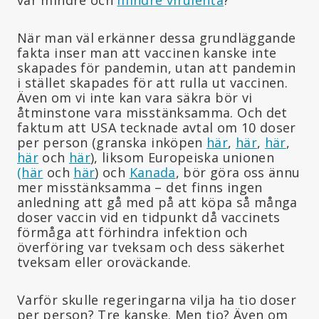
När man väl erkänner dessa grundläggande
fakta inser man att vaccinen kanske inte
skapades för pandemin, utan att pandemin
i stället skapades för att rulla ut vaccinen.
Även om vi inte kan vara säkra bör vi
åtminstone vara misstänksamma. Och det
faktum att USA tecknade avtal om 10 doser
per person (granska inköpen
här
,
här
,
här
,
här
och
här
), liksom Europeiska unionen
(här
och
här
) och
Kanada
, bör göra oss ännu
mer misstänksamma – det finns ingen
anledning att gå med på att köpa så många
doser vaccin vid en tidpunkt då vaccinets
förmåga att förhindra infektion och
överföring var tveksam och dess säkerhet
tveksam eller oroväckande.
Varför skulle regeringarna vilja ha tio doser
per person? Tre kanske. Men tio? Även om