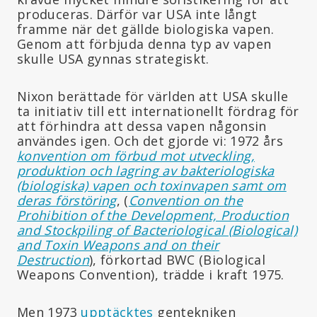
produceras. Därför var USA inte långt
framme när det gällde biologiska vapen.
Genom att förbjuda denna typ av vapen
skulle USA gynnas strategiskt.
Nixon berättade för världen att USA skulle
ta initiativ till ett internationellt fördrag för
att förhindra att dessa vapen någonsin
användes igen. Och det gjorde vi: 1972 års
konvention om förbud mot utveckling,
produktion och lagring av bakteriologiska
(biologiska) vapen och toxinvapen samt om
deras förstöring
, (
Convention on the
Prohibition of the Development, Production
and Stockpiling of Bacteriological (Biological)
and Toxin Weapons and on their
Destruction
), förkortad BWC (Biological
Weapons Convention), trädde i kraft 1975.
Men 1973
upptäcktes
gentekniken