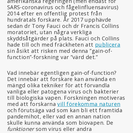
amerikanska regeringen (men endast för
SARS-coronavirus och fågelinfluensavirus)
2014 efter en offentlig protest från
hundratals forskare. År 2017 upphävde
sedan dr Tony Fauci och dr Francis Collins
moratoriet, utan några verkliga
skyddsåtgärder på plats. Fauci och Collins
hade till och med fräckheten att
publicera
sin åsikt att risken med denna ”gain-of-
function”-forskning var ”värd det.”
Vad innebär egentligen gain-of-function?
Det innebär att forskare kan använda en
mängd olika tekniker för att förvandla
vanliga eller patogena virus och bakterier
till biologiska vapen. Forskningen motiveras
med att forskarna
vill förekomma naturen
och förutsäga vad som kan bli ett framtida
pandemihot, eller vad en annan nation
skulle kunna använda som biovapen. De
funktioner
som virus eller andra