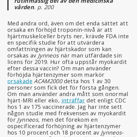
rutinmässig del av den medicinska
vården
. p. 200
Med andra ord, även om det enda sättet att
orsaka en förhöjd troponin-nivå är att
hjärtmuskelceller bryts ner, krävde FDA inte
en specifik studie för att utvärdera
omfattningen av hjärtskador som kan
orsakas av
Jynneos
när man utfärdade sin
licens för 2019. Hur ofta uppstår myokardit
efter dessa vaccin? Om man använder
förhöjda hjärtenzymer som markör
orsakade
ACAM2000
detta hos 1 av 30
personer som fick det för första gången.
Om man använder andra mått som onormal
hjärt-MRI eller eko,
inträffar
det enligt CDC
hos 1 av 175 vaccinerade. Jag har inte sett
någon studie med frekvensen av myokardit
för
Jynneos
, men det förekom en
ospecificerad förhöjning av hjärtenzymer
hos 10 procent och 18 procent av
Jynneos-