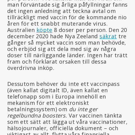
man förväntade sig årliga påfyllningar fanns
det ingen anledning att teckna avtal om
tillräckligt med vaccin för de kommande nio
åren för ett snabbt muterande virus.
Australien
köpte
8 doser per person. Den 20
december 2020 hade Nya Zeeland
säkrat
tre
gånger så mycket vaccin som man behövde,
och erbjöd sig att dela med sig av några
doser till närliggande länder. Ingen har trätt
fram och förklarat orsaken till dessa
överdrivna inköp.
Dessutom behöver du inte ett vaccinpass
(även kallat digitalt ID, även kallat en
telefonapp som i Europa innehöll en
mekanism för ett elektroniskt
betalningssystem) om
du inte ger
regelbundna boosters.
Var vaccinen tänkta
som ett sätt att lägga ut våra vaccinationer,
hälsojournaler, officiella dokument – och
viktigast av allt, flytta våra finansiella