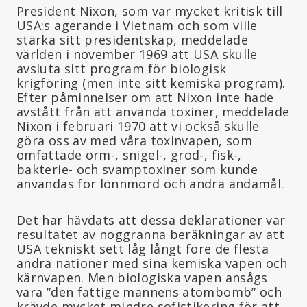
President Nixon, som var mycket kritisk till
USA:s agerande i Vietnam och som ville
stärka sitt presidentskap, meddelade
världen i november 1969 att USA skulle
avsluta sitt program för biologisk
krigföring (men inte sitt kemiska program).
Efter påminnelser om att Nixon inte hade
avstått från att använda toxiner, meddelade
Nixon i februari 1970 att vi också skulle
göra oss av med våra toxinvapen, som
omfattade orm-, snigel-, grod-, fisk-,
bakterie- och svamptoxiner som kunde
användas för lönnmord och andra ändamål.
Det har hävdats att dessa deklarationer var
resultatet av noggranna beräkningar av att
USA tekniskt sett låg långt före de flesta
andra nationer med sina kemiska vapen och
kärnvapen. Men biologiska vapen ansågs
vara ”den fattige mannens atombomb” och
krävde mycket mindre sofistikering för att