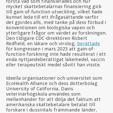
förstå vad som finansierades och hur
mycket skattebetalarnas finansiering gick
till gain-of-function utveckling, vilket hade
kunnat leda till ett ifrågasättande varför
det gjordes alls, med tanke på dess förbud i
konventionen om biologiska vapen och
ytterligare frågor om värdet av forskningen.
Den tidigare CDC-direktören Robert
Redfield, en läkare och virolog,
berättade
för kongressen i mars 2023 att gain-of-
function forskning inte hade resulterat i ett
enda nyttjandeberättigat läkemedel, vaccin
eller terapeutiskt medel såvitt han visste.
Ideella organisationer och universitet som
EcoHealth Alliance och dess dotterbolag
University of California, Davis
veterinärhögskola användes som
mellanhänder för att dölja det faktum att
amerikanska skattebetalare betalat till
forskare i dussintals främmande länder,