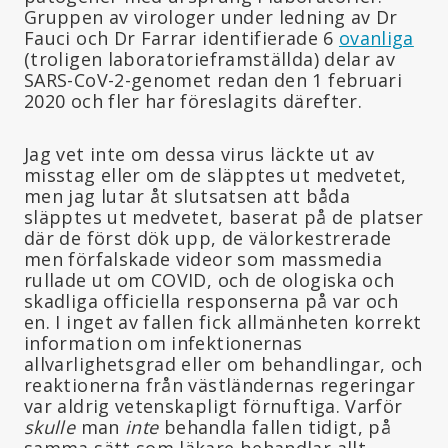
Gruppen av virologer under ledning av Dr
Fauci och Dr Farrar identifierade 6
ovanliga
(troligen laboratorieframställda) delar av
SARS-CoV-2-genomet redan den 1 februari
2020 och fler har föreslagits därefter.
Jag vet inte om dessa virus läckte ut av
misstag eller om de släpptes ut medvetet,
men jag lutar åt slutsatsen att båda
släpptes ut medvetet, baserat på de platser
där de först dök upp, de välorkestrerade
men förfalskade videor som massmedia
rullade ut om COVID, och de ologiska och
skadliga officiella responserna på var och
en. I inget av fallen fick allmänheten korrekt
information om infektionernas
allvarlighetsgrad eller om behandlingar, och
reaktionerna från västländernas regeringar
var aldrig vetenskapligt förnuftiga. Varför
skulle
man
inte
behandla fallen tidigt, på
samma sätt som läkare behandlar allt