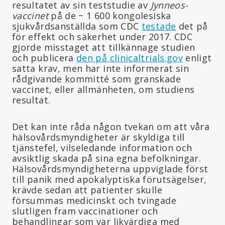
resultatet av sin teststudie av
Jynneos-
vaccinet
på de ~ 1 600 kongolesiska
sjukvårdsanställda som CDC
testade
det på
för effekt och säkerhet under 2017. CDC
gjorde misstaget att tillkännage studien
och publicera
den på clinicaltrials.gov
enligt
satta krav, men har inte informerat sin
rådgivande kommitté som granskade
vaccinet, eller allmänheten, om studiens
resultat.
Det kan inte råda någon tvekan om att våra
hälsovårdsmyndigheter är skyldiga till
tjänstefel, vilseledande information och
avsiktlig skada på sina egna befolkningar.
Hälsovårdsmyndigheterna uppviglade först
till panik med apokalyptiska förutsägelser,
krävde sedan att patienter skulle
försummas medicinskt och tvingade
slutligen fram vaccinationer och
behandlingar som var likvärdiga med