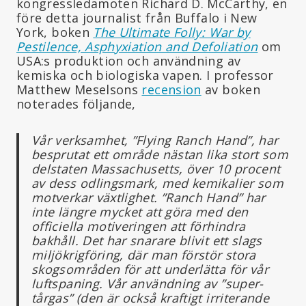
kongressledamoten Richard D. McCarthy, en
före detta journalist från Buffalo i New
York, boken
The Ultimate Folly: War by
Pestilence, Asphyxiation and Defoliation
om
USA:s produktion och användning av
kemiska och biologiska vapen. I professor
Matthew Meselsons
recension
av boken
noterades följande,
Vår verksamhet, ”Flying Ranch Hand”, har
besprutat ett område nästan lika stort som
delstaten Massachusetts, över 10 procent
av dess odlingsmark, med kemikalier som
motverkar växtlighet. ”Ranch Hand” har
inte längre mycket att göra med den
officiella motiveringen att förhindra
bakhåll. Det har snarare blivit ett slags
miljökrigföring, där man förstör stora
skogsområden för att underlätta för vår
luftspaning. Vår användning av ”super-
tårgas” (den är också kraftigt irriterande