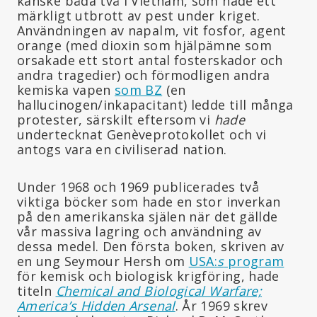
kanske båda två i Vietnam, som hade ett
märkligt utbrott av pest under kriget.
Användningen av napalm, vit fosfor, agent
orange (med dioxin som hjälpämne som
orsakade ett stort antal fosterskador och
andra tragedier) och förmodligen andra
kemiska vapen
som BZ
(en
hallucinogen/inkapacitant) ledde till många
protester, särskilt eftersom vi
hade
undertecknat Genèveprotokollet och vi
antogs vara en civiliserad nation.
Under 1968 och 1969 publicerades två
viktiga böcker som hade en stor inverkan
på den amerikanska själen när det gällde
vår massiva lagring och användning av
dessa medel. Den första boken, skriven av
en ung Seymour Hersh om
USA:
s
program
för kemisk och biologisk krigföring, hade
titeln
Chemical and Biological Warfare;
America’s Hidden Arsenal
. År 1969 skrev