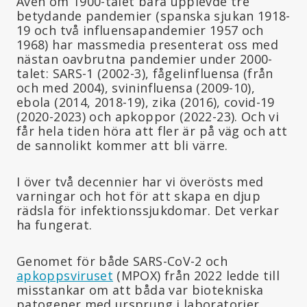
Även om 1900-talet bara upplevde tre
betydande pandemier (spanska sjukan 1918-
19 och två influensapandemier 1957 och
1968) har massmedia presenterat oss med
nästan oavbrutna pandemier under 2000-
talet: SARS-1 (2002-3), fågelinfluensa (från
och med 2004), svininfluensa (2009-10),
ebola (2014, 2018-19), zika (2016), covid-19
(2020-2023) och apkoppor (2022-23). Och vi
får hela tiden höra att fler är på väg och att
de sannolikt kommer att bli värre.
I över två decennier har vi överösts med
varningar och hot för att skapa en djup
rädsla för infektionssjukdomar. Det verkar
ha fungerat.
Genomet för både SARS-CoV-2 och
apkoppsviruset
(MPOX) från 2022 ledde till
misstankar om att båda var biotekniska
patogener med ursprung i laboratorier.