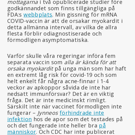
mottagarna
i två opublicerade studier före
godkännandet som finns tillgängliga på
FDA:s
webbplats
. Min gissning för mRNA
COVID-vaccin är att de orsakar myokardit i
detta allmänna intervall, av vilka de allra
flesta förblir odiagnostiserade och
förmodligen asymptomatiska.
Varför skulle våra regeringar införa fem
separata vaccin som
alla är kända för att
orsaka myokardit
på unga män som har haft
en extremt låg risk för covid-19 och som
helt enkelt får några acne-finnar i 1-4
veckor av apkoppor såvida de inte har
nedsatt immunförsvar? Det är en viktig
fråga. Det är inte medicinskt rimligt.
Särskilt inte när vaccinet förmodligen inte
fungerar –
Jynneos
förhindrade inte
infektion
hos de apor som det testades på
och det fungerade inte heller bra
på
människor
. Och CDC har inte publicerat