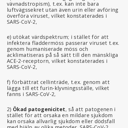
vävnadstropism), t.ex. kan inte bara
luftvägssekret utan även urin eller avföring
överföra viruset, vilket konstaterades i
SARS-CoV-2,
e) utökat värdspektrum; i stället för att
infektera fladdermöss passerar viruset t.ex.
genom humaniserade möss och
acklimatiseras på så sätt till den mänskliga
ACE-2-receptorn, vilket konstaterades i
SARS-CoV-2,
f) förbättrat cellinträde, t.ex. genom att
lägga till ett furin-klyvningsställe, vilket
fanns i SARS-CoV-2,
2)
Ökad patogenicitet
, så att patogenen i
stället för att orsaka en mildare sjukdom
kan orsaka allvarlig sjukdom eller dödsfall
med hjälp av olika metoder. SARS-CoV-2