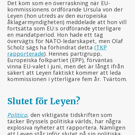
Det kom som en överraskning när EU-
kommissionens ordförande Ursula von der
Leyen (hon utreds av den europeiska
åklagarmyndigheten) meddelade att hon vill
fortsätta som EU:s ordförande ytterligare
en mandatperiod. Hon hade ett tag
övervägts för NATO-ledarskapet, men Olaf
Scholz sägs ha förhindrat detta
(TKP
rapporterade
). Hennes partigrupp,
Europeiska folkpartiet (EPP), förväntas
vinna EU-valet i juni, men det är långt ifrån
säkert att Leyen faktiskt kommer att leda
kommissionen i ytterligare fem år. Tvärtom.
Slutet för Leyen?
Politico
, den viktigaste tidskriften som
täcker Bryssels politiska världs, har några
explosiva nyheter att rapportera. Nämligen
att Leyen står inför slutet på sin politiska