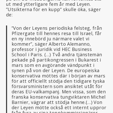
ut med ytterligare fem år med Leyen.
”Utsikterna för en kupp” skulle öka, säger
de:
”Von der Leyens periodiska felsteg, från
Pfizergate till hennes resa till Israel, får
en ny innebörd ju närmare valet vi
kommer”, säger Alberto Alemanno,
professor i juridik vid HEC Business
School i Paris. (…) Två andra tjänstemän
pekade på partikongressen i Bukarest i
mars som en avgörande vändpunkt i
synen på von der Leyen. De europeiska
konservativa möttes där i början av mars
för att officiellt stödja den tidigare tyska
försvarsministern som ansiktet utåt för
deras EU-valkampanj. Men vissa, som den
franska konservativa tungviktaren Michel
Barnier, vägrar att stödja henne.(…) Von
der Leyen mötte också ett internt uppror
från fyra av sina toppkommissionärer