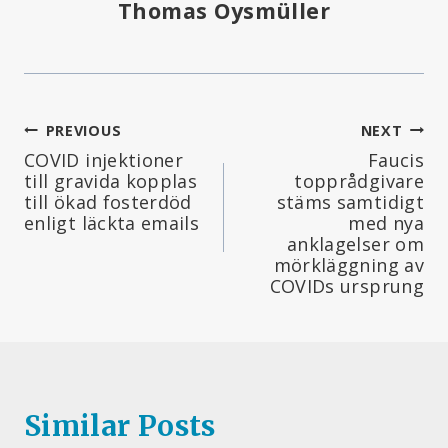
Thomas Oysmüller
Inläggsnavigering
PREVIOUS
NEXT
COVID injektioner
Faucis
till gravida kopplas
topprådgivare
till ökad fosterdöd
stäms samtidigt
enligt läckta emails
med nya
anklagelser om
mörkläggning av
COVIDs ursprung
Similar Posts