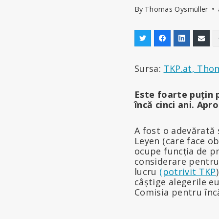
By
Thomas Oysmüller
Sursa:
TKP.at, Tho
Este foarte puțin
încă cinci ani. Ap
A fost o adevărată
Leyen (care face ob
ocupe funcția de pr
considerare pentru
lucru
(potrivit TKP
câștige alegerile e
Comisia pentru încă