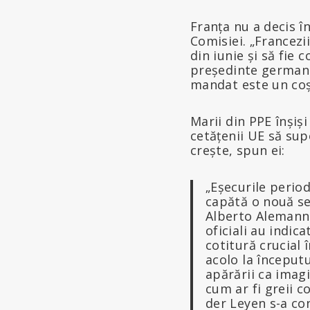
Franța nu a decis î
Comisiei. „Francezi
din iunie și să fie 
președinte german a
mandat este un coș
Marii din PPE înșiș
cetățenii UE să supo
crește, spun ei:
„Eșecurile period
capătă o nouă se
Alberto Alemanno
oficiali au indic
cotitură crucial 
acolo la începutu
apărării ca imagi
cum ar fi greii c
der Leyen s-a co