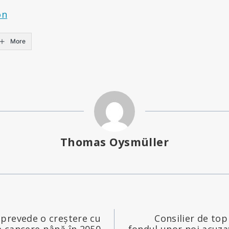
on
More
Thomas Oysmüller
prevede o creștere cu
Consilier de top 
 cancere până în 2050
fondul unor noi acuza