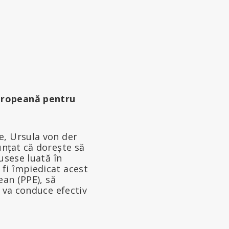
Europeană pentru
e, Ursula von der
unțat că dorește să
usese luată în
fi împiedicat acest
ean (PPE), să
n va conduce efectiv