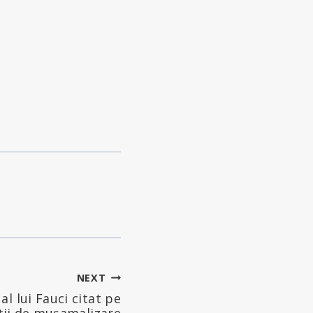
NEXT
al lui Fauci citat pe
ții de mușamalizare