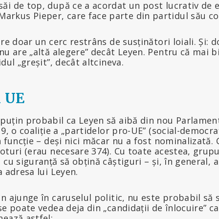
săi de top, după ce a acordat un post lucrativ de 
arkus Pieper, care face parte din partidul său c
are doar un cerc restrâns de susținători loiali. Și:
nu are „altă alegere” decât Leyen. Pentru că mai 
dul „greșit”, decât altcineva.
n UE
puțin probabil ca Leyen să aibă din nou Parlament
9, o coaliție a „partidelor pro-UE” (social-democrați
n funcție – deși nici măcar nu a fost nominalizată.
oturi (erau necesare 374). Cu toate acestea, grupur
 cu siguranță să obțină câștiguri – și, în general, 
a adresa lui Leyen.
n ajunge în caruselul politic, nu este probabil să
e poate vedea deja din „candidații de înlocuire” ca
ează astfel: