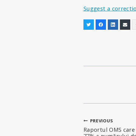
Suggest a correcti
Navigare
PREVIOUS
Raportul OMS care 
în
77% a numărului de