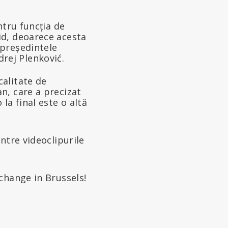
ntru funcția de
id, deoarece acesta
 președintele
rej Plenković.
calitate de
n, care a precizat
la final este o altă
ntre videoclipurile
change in Brussels!