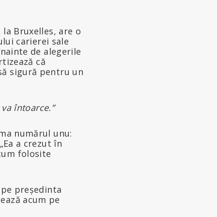
la Bruxelles, are o
lui carierei sale
înainte de alegerile
rtizează că
să sigură pentru un
va întoarce.”
lema numărul unu:
„Ea a crezut în
cum folosite
e pe președinta
ghează acum pe