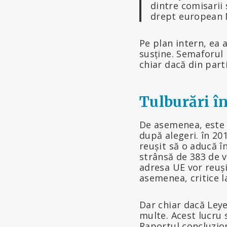
dintre comisarii 
drept european M
Pe plan intern, ea 
susține. Semaforul 
chiar dacă din parti
Tulburări î
De asemenea, este 
după alegeri. în 201
reușit să o aducă î
strânsă de 383 de v
adresa UE vor reuși
asemenea, critice l
Dar chiar dacă Leye
multe. Acest lucru s
Raportul concluzion