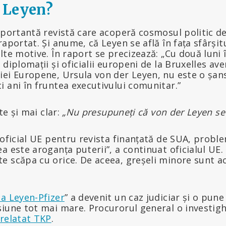
i Leyen?
portantă revistă care acoperă cosmosul politic de 
aportat. Și anume, că Leyen se află în fața sfârșitu
lte motive. În raport se precizează: „Cu două luni 
diplomații și oficialii europeni de la Bruxelles ave
iei Europene, Ursula von der Leyen, nu este o șan
 ani în fruntea executivului comunitar.”
te și mai clar:
„Nu presupuneți că von der Leyen se 
 oficial UE pentru revista finanțată de SUA, prob
a este aroganța puterii”, a continuat oficialul UE. 
e scăpa cu orice. De aceea, greșeli minore sunt a
ia Leyen-Pfizer
” a devenit un caz judiciar și o pun
siune tot mai mare. Procurorul general o investi
 relatat TKP
.