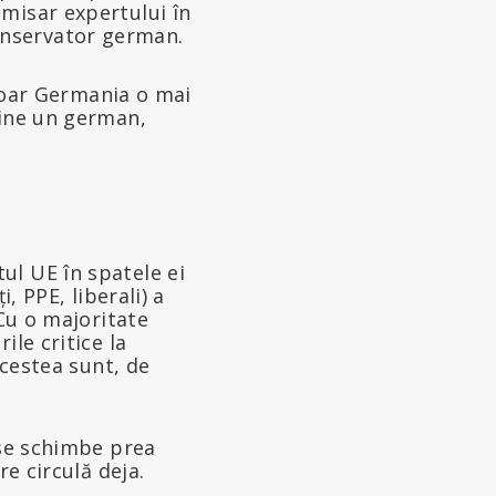
emisar expertului în
onservator german.
 doar Germania o mai
bine un german,
ul UE în spatele ei
, PPE, liberali) a
 Cu o majoritate
ile critice la
acestea sunt, de
 se schimbe prea
re circulă deja.