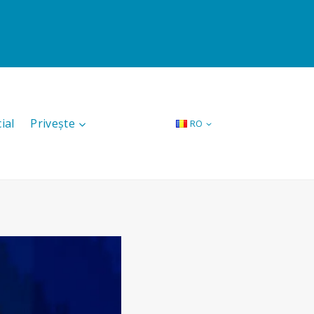
ial
Privește
RO