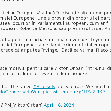
icii ei au început să aducă în discuție alte nume pe
misiei Europene. Unele provin din propriul ei part
tatea locurilor în Parlamentul European, cum ar fi
ropean, Roberta Metsola, sau premierul croat And
scuția pentru funcția supremă cu von der Leyen în 
misiei Europene”, a declarat primul oficial europea
crede că ar putea învinge. „Dacă ea va mai fi acolo 
ste motivul pentru care Viktor Orban, într-unul di
, i-a cerut luni lui Leyen să demisioneze.
id of the failed
#Brussels
bureaucrats. We need a 
NoGender
#NoWar
pic.twitter.com/g1HZa2lRKP
 (@PM_ViktorOrban)
April 16, 2024