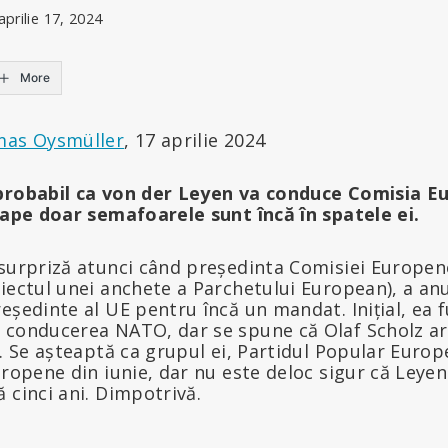
aprilie 17, 2024
More
mas Oysmüller
, 17 aprilie 2024
 probabil ca von der Leyen va conduce Comisia 
roape doar semafoarele sunt încă în spatele ei.
 surpriză atunci când președinta Comisiei Europen
iectul unei anchete a Parchetului European), a an
eședinte al UE pentru încă un mandat. Inițial, ea f
 conducerea NATO, dar se spune că Olaf Scholz ar 
). Se așteaptă ca grupul ei, Partidul Popular Europ
uropene din iunie, dar nu este deloc sigur că Leye
 cinci ani. Dimpotrivă.