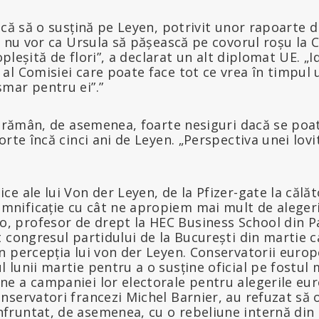
ncă să o susțină pe Leyen, potrivit unor rapoarte d
i nu vor ca Ursula să pășească pe covorul roșu la 
copleșită de flori”, a declarat un alt diplomat UE. „
l Comisiei care poate face tot ce vrea în timpul u
mar pentru ei”.”
i rămân, de asemenea, foarte nesiguri dacă se poa
rte încă cinci ani de Leyen. „Perspectiva unei lovit
ice ale lui Von der Leyen, de la Pfizer-gate la călăto
mnificație cu cât ne apropiem mai mult de alegeri
, profesor de drept la HEC Business School din Pari
at congresul partidului de la București din martie 
în percepția lui von der Leyen. Conservatorii europ
l lunii martie pentru a o susține oficial pe fostul
ne a campaniei lor electorale pentru alegerile eur
onservatori francezi Michel Barnier, au refuzat să 
nfruntat, de asemenea, cu o rebeliune internă din