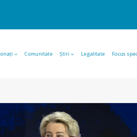
ionați
Comunitate
Știri
Legalitate
Focus spec