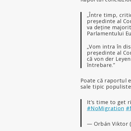
„Între timp, crit
președinte al Co
va deține majori
Parlamentului Eu
„Vom intra în di
președinte al Co
că von der Leyen 
întrebare.”
Poate că raportul e
sale tipic populiste
It’s time to get r
#NoMigration
#
— Orbán Viktor