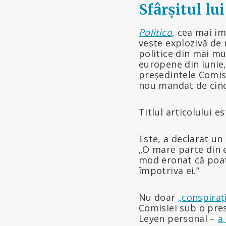
Sfârșitul lu
Politico
, cea mai im
veste explozivă de r
politice din mai mu
europene din iunie, 
președintele Comis
nou mandat de cinci
Titlul articolului es
Este, a declarat un
„O mare parte din e
mod eronat că poat
împotriva ei.”
Nu doar
„conspiraț
Comisiei sub o pre
Leyen personal –
a