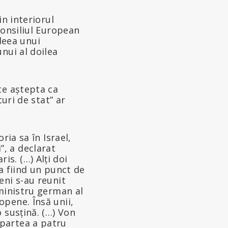
in interiorul
Consiliul European
Ideea unui
nui al doilea
te aștepta ca
uri de stat” ar
ria sa în Israel,
”, a declarat
s. (…) Alți doi
ca fiind un punct de
eni s-au reunit
 ministru german al
opene. Însă unii,
o susțină. (…) Von
 partea a patru