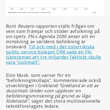
Runt
Reuters-rapporten
ställs frågan om
vem som främjar och stöder avfolkning på
sin spets. FN:s Agenda 2030 anser att en
minskning av världens befolkning är
önskvärd.
Till och med i det österrikiska
public service-bolaget ÖRR sade en FN-
tjänsteman att tre miljarder faktiskt skulle
vara ”optimalt”.
Elon Musk, som varnar för en
”befolkningskollaps”, kommenterade också
utvecklingen i Grekland:
”Grekland är ett av
dussintals länder som upplever en
befolkningsminskning på grund av låga
födelsetal”,
säger det stora multinationella
teknikföretagets ledare.