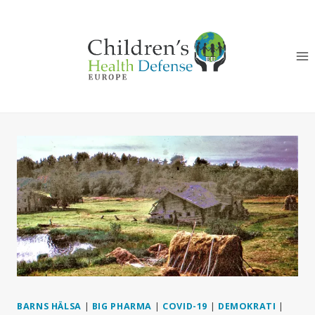
Skip
to
content
BARNS HÄLSA
|
BIG PHARMA
|
COVID-19
|
DEMOKRATI
|