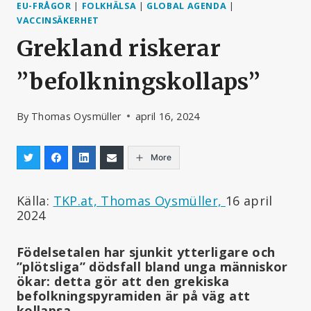
EU-FRÅGOR
|
FOLKHÄLSA
|
GLOBAL AGENDA
|
VACCINSÄKERHET
Grekland riskerar
”befolkningskollaps”
By
Thomas Oysmüller
april 16, 2024
More
Källa:
TKP.at, Thomas Oysmüller,
16 april
2024
Födelsetalen har sjunkit ytterligare och
”plötsliga” dödsfall bland unga människor
ökar: detta gör att den grekiska
befolkningspyramiden är på väg att
kollapsa.