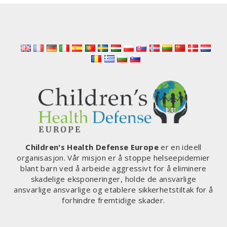
DET
ITALIENSKE
PARLAMENTET
ETTERLYSER
EN
GRANSKNING
AV
LANDETS
RESPONS
PÅ
COVID-
19
Children's Health Defense Europe
er en ideell
organisasjon. Vår misjon er å stoppe helseepidemier
blant barn ved å arbeide aggressivt for å eliminere
skadelige eksponeringer, holde de ansvarlige
ansvarlige ansvarlige og etablere sikkerhetstiltak for å
forhindre fremtidige skader.