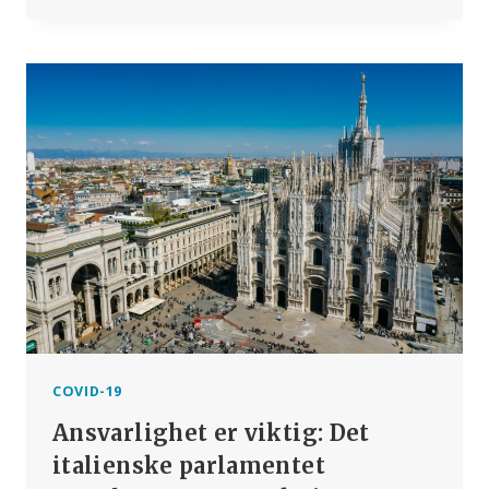
KAMPANJER
ANNONSERT
I
EUROPA
–
FORELDRE,
TA
KUN
INFORMERTE
VALG!
COVID-19
Ansvarlighet er viktig: Det
italienske parlamentet