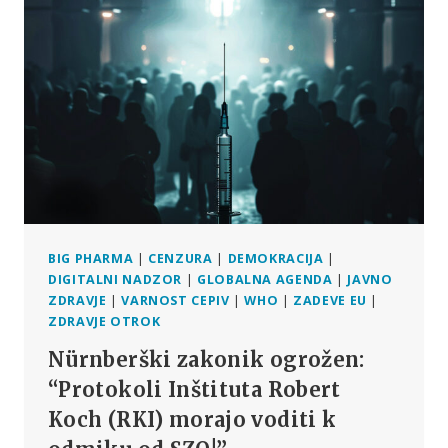
SPLOH
KOMPETENTNA
ZA
OBVLADOVANJE
PANDEMIJE?
BIG PHARMA
|
CENZURA
|
DEMOKRACIJA
|
DIGITALNI NADZOR
|
GLOBALNA AGENDA
|
JAVNO
ZDRAVJE
|
VARNOST CEPIV
|
WHO
|
ZADEVE EU
|
ZDRAVJE OTROK
Nürnberški zakonik ogrožen:
“Protokoli Inštituta Robert
Koch (RKI) morajo voditi k