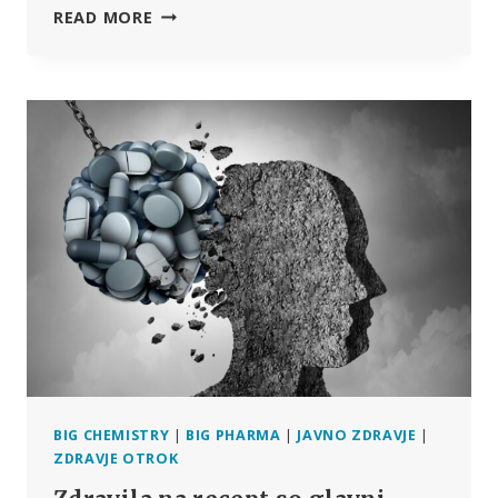
STEFAN
READ MORE
HOMBURG:
RESNE
ANALIZE
ŠTEVILK
NAMESTO
PRILAGAJANJA
DEJSTEV
BIG CHEMISTRY
|
BIG PHARMA
|
JAVNO ZDRAVJE
|
ZDRAVJE OTROK