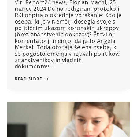
Vir: Report24.news, Florian Machl, 25.
marec 2024 Delno redigirani protokoli
RKI odpirajo osrednje vprašanje: Kdo je
oseba, ki je v Nemčiji dosegla svoje s
političnim ukazom koronskih ukrepov
(brez znanstvenih dokazov)? Številni
komentatorji menijo, da je to Angela
Merkel. Toda obstaja še ena oseba, ki
se pogosto omenja v izjavah politikov,
znanstvenikov in vladnih
dokumentov….
ZA
READ MORE
GLOBALNIMI
KORONSKIMI
UKREPI
STOJI
EN
SAM
ČLOVEK
–
IN