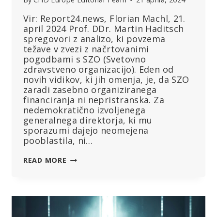
Vir: Report24.news, Florian Machl, 21.
april 2024 Prof. DDr. Martin Haditsch
spregovori z analizo, ki povzema
težave v zvezi z načrtovanimi
pogodbami s SZO (Svetovno
zdravstveno organizacijo). Eden od
novih vidikov, ki jih omenja, je, da SZO
zaradi zasebno organiziranega
financiranja ni nepristranska. Za
nedemokratično izvoljenega
generalnega direktorja, ki mu
sporazumi dajejo neomejena
pooblastila, ni…
PROF.
READ MORE
HADITSCH
ANALIZIRA:
ALI
JE
SZO