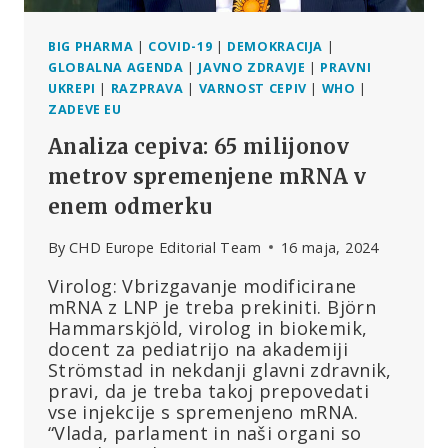
BIG PHARMA
|
COVID-19
|
DEMOKRACIJA
|
GLOBALNA AGENDA
|
JAVNO ZDRAVJE
|
PRAVNI
UKREPI
|
RAZPRAVA
|
VARNOST CEPIV
|
WHO
|
ZADEVE EU
Analiza cepiva: 65 milijonov
metrov spremenjene mRNA v
enem odmerku
By
CHD Europe Editorial Team
16 maja, 2024
Virolog: Vbrizgavanje modificirane
mRNA z LNP je treba prekiniti. Björn
Hammarskjöld, virolog in biokemik,
docent za pediatrijo na akademiji
Strömstad in nekdanji glavni zdravnik,
pravi, da je treba takoj prepovedati
vse injekcije s spremenjeno mRNA.
“Vlada, parlament in naši organi so