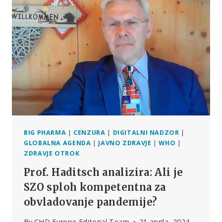
SMRTI
BIG PHARMA
|
CENZURA
|
DIGITALNI NADZOR
|
GLOBALNA AGENDA
|
JAVNO ZDRAVJE
|
WHO
|
ZDRAVJE OTROK
Prof. Haditsch analizira: Ali je
SZO sploh kompetentna za
obvladovanje pandemije?
By
CHD Europe Editorial Team
21 aprila, 2024