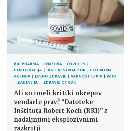
DA
SE
INTERNET
UMAKNE
IZ
VRTCA
BIG PHARMA
|
CENZURA
|
COVID-19
|
DEMOKRACIJA
|
DIGITALNI NADZOR
|
GLOBALNA
AGENDA
|
JAVNO ZDRAVJE
|
VARNOST CEPIV
|
WHO
|
ZADEVE EU
|
ZDRAVJE OTROK
Ali so imeli kritiki ukrepov
vendarle prav? “Datoteke
Inštituta Robert Koch (RKI)” z
nadaljnjimi eksplozivnimi
razkritji