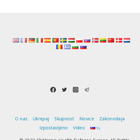
navigation
Page
“DATOTEKE
INŠTITUTA
ROBERT
KOCH
(RKI)”
Z
NADALJNJIMI
EKSPLOZIVNIMI
RAZKRITJI
O nas
Ukrepaj
Skupnost
Novice
Zakonodaja
Izpostavljeno
Video
SL