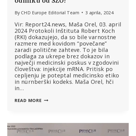
odmiku od SZO!”
By
CHD Europe Editorial Team
3 aprila, 2024
Vir: Report24.news, Maša Orel, 03. april
2024 Protokoli Inštituta Robert Koch
(RKI) dokazujejo, da so bile varnostne
razmere med kovidom “povečane”
zaradi politične zahteve. To je bila
podlaga za ukrepe brez dokazov in
največji medicinski poskus v zgodovini
človeštva: injekcije mRNA. Pritisk po
cepljenju je poteptal medicinsko etiko
in nürnberški kodeks. Maša Orel, hči
in…
NÜRNBERŠKI
READ MORE
ZAKONIK
OGROŽEN:
“PROTOKOLI
INŠTITUTA
ROBERT