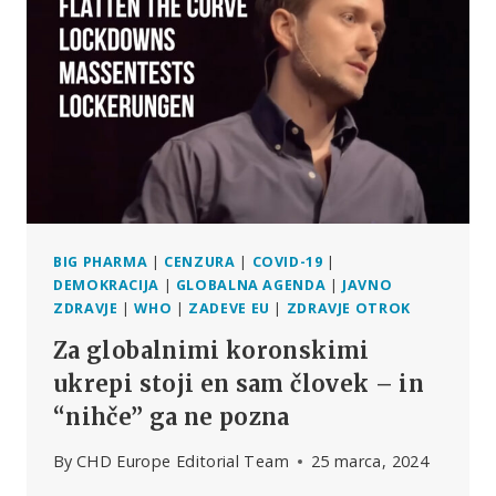
ZAGROZILA
MEDIJEM:
ČE
BOSTE
ZAČELI
POROČATI,
BOSTE
VPLETENI
BIG PHARMA
|
CENZURA
|
COVID-19
|
DEMOKRACIJA
|
GLOBALNA AGENDA
|
JAVNO
ZDRAVJE
|
WHO
|
ZADEVE EU
|
ZDRAVJE OTROK
Za globalnimi koronskimi
ukrepi stoji en sam človek – in
“nihče” ga ne pozna
By
CHD Europe Editorial Team
25 marca, 2024