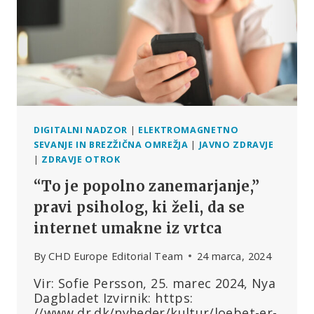
“NIHČE”
GA
NE
POZNA
DIGITALNI NADZOR
|
ELEKTROMAGNETNO
SEVANJE IN BREZŽIČNA OMREŽJA
|
JAVNO ZDRAVJE
|
ZDRAVJE OTROK
“To je popolno zanemarjanje,”
pravi psiholog, ki želi, da se
internet umakne iz vrtca
By
CHD Europe Editorial Team
24 marca, 2024
Vir: Sofie Persson, 25. marec 2024, Nya
Dagbladet Izvirnik: https:
//www.dr.dk/nyheder/kultur/loebet-er-