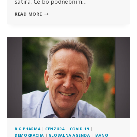
satira. Če bo podnebnim…
BREZ
READ MORE
HECA:
GATES,
SOROS,
ZUCKERBERG
IN
DRUGI
FINANCIRAJO
ZAGONSKO
PODJETJE
ZA
“CEPLJENJE
PROTI
KRAVJIM
PRDCEM”
BIG PHARMA
|
CENZURA
|
COVID-19
|
DEMOKRACIJA
|
GLOBALNA AGENDA
|
JAVNO