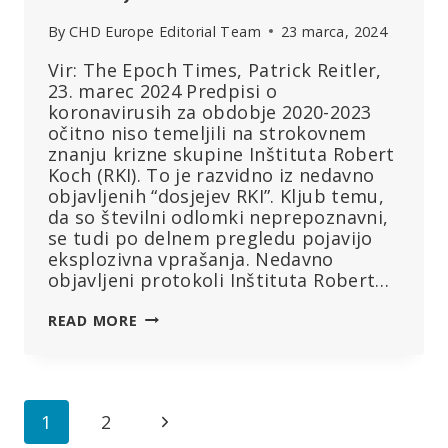
By
CHD Europe Editorial Team
23 marca, 2024
Vir: The Epoch Times, Patrick Reitler,
23. marec 2024 Predpisi o
koronavirusih za obdobje 2020-2023
očitno niso temeljili na strokovnem
znanju krizne skupine Inštituta Robert
Koch (RKI). To je razvidno iz nedavno
objavljenih “dosjejev RKI”. Kljub temu,
da so številni odlomki neprepoznavni,
se tudi po delnem pregledu pojavijo
eksplozivna vprašanja. Nedavno
objavljeni protokoli Inštituta Robert…
ALI
READ MORE
SO
IMELI
KRITIKI
UKREPOV
Page
Next
1
2
VENDARLE
PRAV?