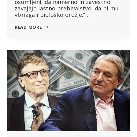
osumljeni, da namerno in zavestno
zavajajo lastno prebivalstvo, da bi mu
vbrizgali biološko orožje.”…
ANALIZA
READ MORE
CEPIVA:
65
MILIJONOV
METROV
SPREMENJENE
MRNA
V
ENEM
ODMERKU