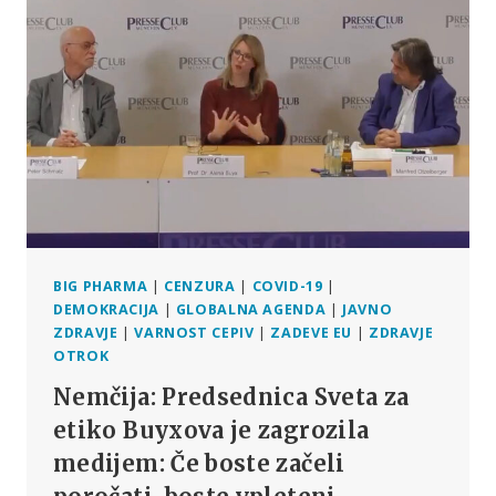
KOCH
(RKI)
MORAJO
VODITI
K
ODMIKU
OD
SZO!”
BIG PHARMA
|
CENZURA
|
COVID-19
|
DEMOKRACIJA
|
GLOBALNA AGENDA
|
JAVNO
ZDRAVJE
|
VARNOST CEPIV
|
ZADEVE EU
|
ZDRAVJE
OTROK
Nemčija: Predsednica Sveta za
etiko Buyxova je zagrozila
medijem: Če boste začeli