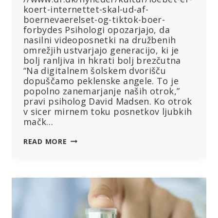
koert-internettet-skal-ud-af-
boernevaerelset-og-tiktok-boer-
forbydes Psihologi opozarjajo, da
nasilni videoposnetki na družbenih
omrežjih ustvarjajo generacijo, ki je
bolj ranljiva in hkrati bolj brezčutna
“Na digitalnem šolskem dvorišču
dopuščamo peklenske angele. To je
popolno zanemarjanje naših otrok,”
pravi psiholog David Madsen. Ko otrok
v sicer mirnem toku posnetkov ljubkih
mačk…
“TO
READ MORE
JE
POPOLNO
ZANEMARJANJE,”
PRAVI
PSIHOLOG,
KI
ŽELI,