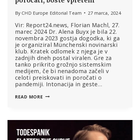
poročati, boste vpleteni
By
CHD Europe Editorial Team
27 marca, 2024
Vir: Report24.news, Florian Machl, 27.
marec 2024 Dr. Alena Buyx je bila 22.
novembra 2023 gostja dogodka, ki ga
je organiziral Münchenski novinarski
klub. Kratek odlomek z njega je v
zadnjih dneh postal viralen. Gre za
tanko prikrito grožnjo sistemskim
medijem, če bi nenadoma začeli v
celoti preiskovati in poročati o
pandemiji. Intonacija in geste…
NEMČIJA:
READ MORE
PREDSEDNICA
SVETA
ZA
ETIKO
BUYXOVA
JE