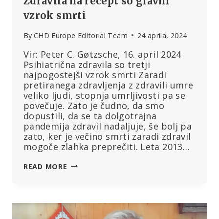
Zdravila na recept so glavni
vzrok smrti
By
CHD Europe Editorial Team
24 aprila, 2024
Vir: Peter C. Gøtzsche, 16. april 2024
Psihiatrična zdravila so tretji
najpogostejši vzrok smrti Zaradi
pretiranega zdravljenja z zdravili umre
veliko ljudi, stopnja umrljivosti pa se
povečuje. Zato je čudno, da smo
dopustili, da se ta dolgotrajna
pandemija zdravil nadaljuje, še bolj pa
zato, ker je večino smrti zaradi zdravil
mogoče zlahka preprečiti. Leta 2013…
ZDRAVILA
READ MORE
NA
RECEPT
SO
GLAVNI
VZROK