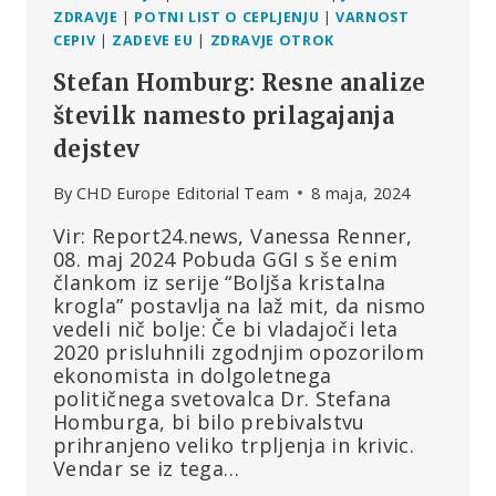
ZDRAVJE
|
POTNI LIST O CEPLJENJU
|
VARNOST
CEPIV
|
ZADEVE EU
|
ZDRAVJE OTROK
Stefan Homburg: Resne analize
številk namesto prilagajanja
dejstev
By
CHD Europe Editorial Team
8 maja, 2024
Vir: Report24.news, Vanessa Renner,
08. maj 2024 Pobuda GGI s še enim
člankom iz serije “Boljša kristalna
krogla” postavlja na laž mit, da nismo
vedeli nič bolje: Če bi vladajoči leta
2020 prisluhnili zgodnjim opozorilom
ekonomista in dolgoletnega
političnega svetovalca Dr. Stefana
Homburga, bi bilo prebivalstvu
prihranjeno veliko trpljenja in krivic.
Vendar se iz tega…