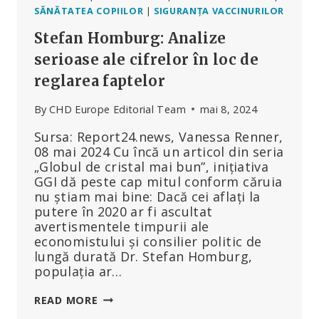
SĂNĂTATEA COPIILOR
|
SIGURANȚA VACCINURILOR
Stefan Homburg: Analize
serioase ale cifrelor în loc de
reglarea faptelor
By
CHD Europe Editorial Team
mai 8, 2024
Sursa: Report24.news, Vanessa Renner,
08 mai 2024 Cu încă un articol din seria
„Globul de cristal mai bun”, inițiativa
GGI dă peste cap mitul conform căruia
nu știam mai bine: Dacă cei aflați la
putere în 2020 ar fi ascultat
avertismentele timpurii ale
economistului și consilier politic de
lungă durată Dr. Stefan Homburg,
populația ar…
STEFAN
READ MORE
HOMBURG: