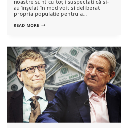
noastre sunt cu toții suspectați că și-
au înșelat în mod voit și deliberat
propria populație pentru a…
ANALIZA
READ MORE
VACCINULUI:
65
DE
MILIOANE
DE
METRI
DE
ARNM
MODIFICAT
ÎNTR-
O
SINGURĂ
DOZĂ