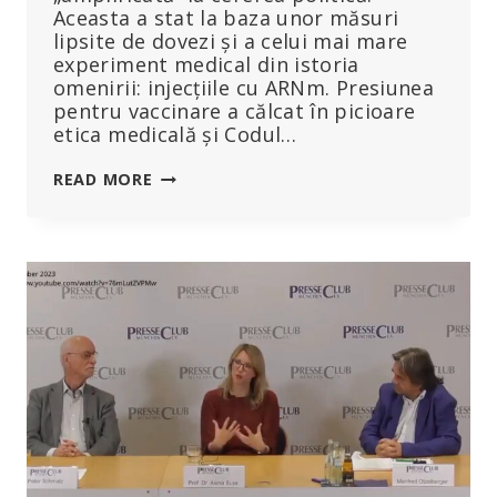
Aceasta a stat la baza unor măsuri
lipsite de dovezi și a celui mai mare
experiment medical din istoria
omenirii: injecțiile cu ARNm. Presiunea
pentru vaccinare a călcat în picioare
etica medicală și Codul…
CODUL
READ MORE
DE
LA
NÜRNBERG
SUBMINAT:
„PROTOCOALELE
RKI
TREBUIE
SĂ
DUCĂ
LA
RENUNȚAREA
LA
OMS!”