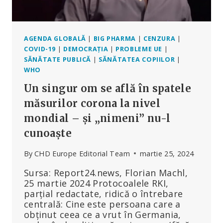
RAPORTAȚI
AGENDA GLOBALĂ
|
BIG PHARMA
|
CENZURA
|
COVID-19
|
DEMOCRAȚIA
|
PROBLEME UE
|
SĂNĂTATE PUBLICĂ
|
SĂNĂTATEA COPIILOR
|
WHO
Un singur om se află în spatele
măsurilor corona la nivel
mondial – și „nimeni” nu-l
cunoaște
By
CHD Europe Editorial Team
martie 25, 2024
Sursa: Report24.news, Florian Machl,
25 martie 2024 Protocoalele RKI,
parțial redactate, ridică o întrebare
centrală: Cine este persoana care a
obținut ceea ce a vrut în Germania,