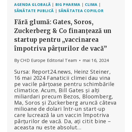
AGENDA GLOBALĂ
|
BIG PHARMA
|
CLIMA
|
SĂNĂTATE PUBLICĂ
|
SĂNĂTATEA COPIILOR
Fără glumă: Gates, Soros,
Zuckerberg & Co finanțează un
startup pentru „vaccinarea
împotriva pârțurilor de vacă”
By
CHD Europe Editorial Team
mai 16, 2024
Sursa: Report24.news, Heinz Steiner,
16 mai 2024 Fanaticii climei dau vina
pe vacile pârțoase pentru schimbările
climatice. Acum, Bill Gates și alți
miliardari precum Bezos, Bloomberg,
Ma, Soros și Zuckerberg aruncă câteva
milioane de dolari într-un start-up
care lucrează la un vaccin împotriva
pârțurilor de vacă. Da, ați citit bine –
aceasta nu este absolut…