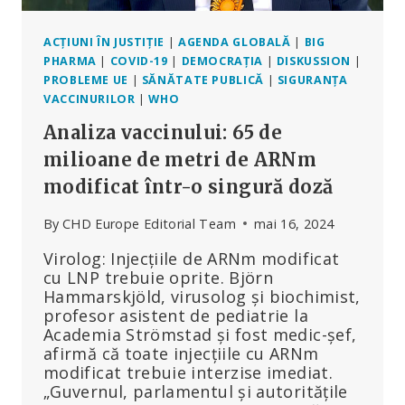
ACȚIUNI ÎN JUSTIȚIE
|
AGENDA GLOBALĂ
|
BIG
PHARMA
|
COVID-19
|
DEMOCRAȚIA
|
DISKUSSION
|
PROBLEME UE
|
SĂNĂTATE PUBLICĂ
|
SIGURANȚA
VACCINURILOR
|
WHO
Analiza vaccinului: 65 de
milioane de metri de ARNm
modificat într-o singură doză
By
CHD Europe Editorial Team
mai 16, 2024
Virolog: Injecțiile de ARNm modificat
cu LNP trebuie oprite. Björn
Hammarskjöld, virusolog și biochimist,
profesor asistent de pediatrie la
Academia Strömstad și fost medic-șef,
afirmă că toate injecțiile cu ARNm
modificat trebuie interzise imediat.
„Guvernul, parlamentul și autoritățile