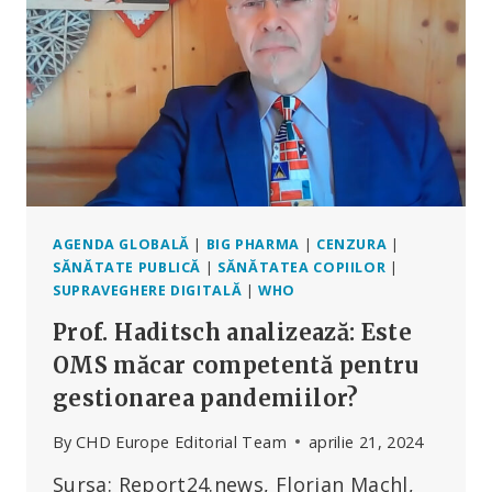
UNA
DINTRE
PRINCIPALELE
CAUZE
DE
DECES
AGENDA GLOBALĂ
|
BIG PHARMA
|
CENZURA
|
SĂNĂTATE PUBLICĂ
|
SĂNĂTATEA COPIILOR
|
SUPRAVEGHERE DIGITALĂ
|
WHO
Prof. Haditsch analizează: Este
OMS măcar competentă pentru
gestionarea pandemiilor?
By
CHD Europe Editorial Team
aprilie 21, 2024
Sursa: Report24.news, Florian Machl,