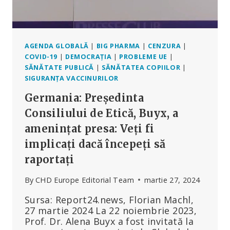
AGENDA GLOBALĂ
|
BIG PHARMA
|
CENZURA
|
COVID-19
|
DEMOCRAȚIA
|
PROBLEME UE
|
SĂNĂTATE PUBLICĂ
|
SĂNĂTATEA COPIILOR
|
SIGURANȚA VACCINURILOR
Germania: Președinta
Consiliului de Etică, Buyx, a
amenințat presa: Veți fi
implicați dacă începeți să
raportați
By
CHD Europe Editorial Team
martie 27, 2024
Sursa: Report24.news, Florian Machl,
27 martie 2024 La 22 noiembrie 2023,
Prof. Dr. Alena Buyx a fost invitată la