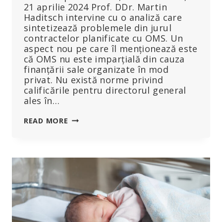
21 aprilie 2024 Prof. DDr. Martin
Haditsch intervine cu o analiză care
sintetizează problemele din jurul
contractelor planificate cu OMS. Un
aspect nou pe care îl menționează este
că OMS nu este imparțială din cauza
finanțării sale organizate în mod
privat. Nu există norme privind
calificările pentru directorul general
ales în…
PROF.
READ MORE
HADITSCH
ANALIZEAZĂ:
ESTE
OMS
MĂCAR
COMPETENTĂ
PENTRU
GESTIONAREA
PANDEMIILOR?