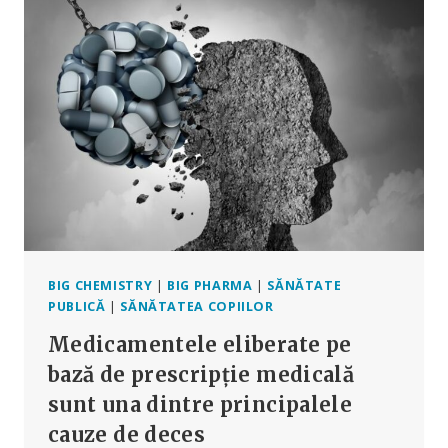
MĂNÂNCI
POATE
SCHIMBA
GENELE
COPIILOR
TĂI
NENĂSCUȚI
–
ȘI
LE
POATE
INFLUENȚA
SĂNĂTATEA
BIG CHEMISTRY
|
BIG PHARMA
|
SĂNĂTATE
PUBLICĂ
|
SĂNĂTATEA COPIILOR
Medicamentele eliberate pe
bază de prescripție medicală
sunt una dintre principalele
cauze de deces