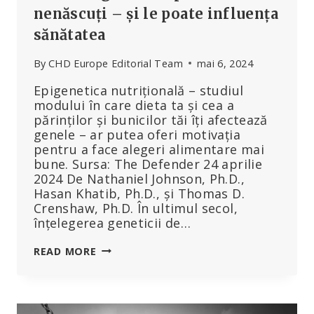
nenăscuți – și le poate influența
sănătatea
By
CHD Europe Editorial Team
mai 6, 2024
Epigenetica nutrițională – studiul
modului în care dieta ta și cea a
părinților și bunicilor tăi îți afectează
genele – ar putea oferi motivația
pentru a face alegeri alimentare mai
bune. Sursa: The Defender 24 aprilie
2024 De Nathaniel Johnson, Ph.D.,
Hasan Khatib, Ph.D., și Thomas D.
Crenshaw, Ph.D. În ultimul secol,
înțelegerea geneticii de…
ÎN
READ MORE
CE
MOD
CEEA
CE