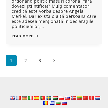
ordonând politic măsuri corona (fără
dovezi științifice)? Mulți comentatori
cred că este vorba despre Angela
Merkel. Dar există o altă persoană care
este adesea menționată în declarațiile
politicienilor,…
UN
READ MORE
SINGUR
OM
SE
AFLĂ
Page
Next
1
2
3
ÎN
SPATELE
navigation
Page
MĂSURILOR
CORONA
LA
NIVEL
MONDIAL
–
ȘI
„NIMENI”