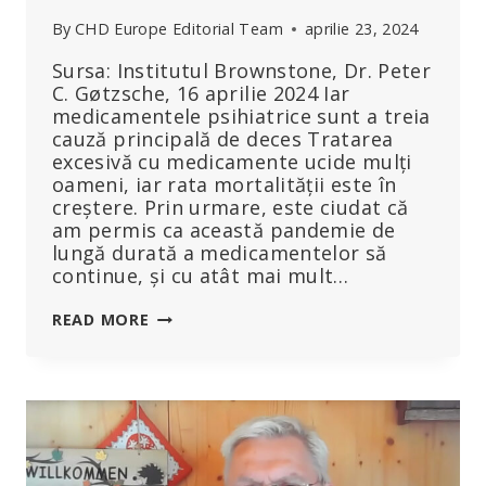
By
CHD Europe Editorial Team
aprilie 23, 2024
Sursa: Institutul Brownstone, Dr. Peter
C. Gøtzsche, 16 aprilie 2024 Iar
medicamentele psihiatrice sunt a treia
cauză principală de deces Tratarea
excesivă cu medicamente ucide mulți
oameni, iar rata mortalității este în
creștere. Prin urmare, este ciudat că
am permis ca această pandemie de
lungă durată a medicamentelor să
continue, și cu atât mai mult…
MEDICAMENTELE
READ MORE
ELIBERATE
PE
BAZĂ
DE
PRESCRIPȚIE
MEDICALĂ
SUNT