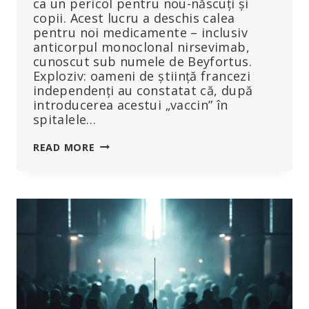
ca un pericol pentru nou-născuți și
copii. Acest lucru a deschis calea
pentru noi medicamente – inclusiv
anticorpul monoclonal nirsevimab,
cunoscut sub numele de Beyfortus.
Exploziv: oameni de știință francezi
independenți au constatat că, după
introducerea acestui „vaccin” în
spitalele…
VSR:
READ MORE
RATA
MORTALITĂȚII
INFANTILE
A
CRESCUT
DUPĂ
CE
A
FOST
INTRODUSĂ
VACCINAREA