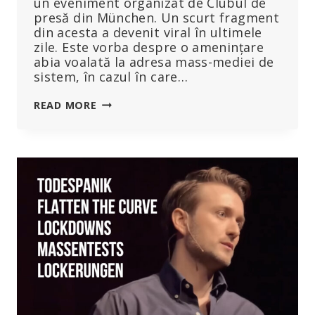
un eveniment organizat de Clubul de
presă din München. Un scurt fragment
din acesta a devenit viral în ultimele
zile. Este vorba despre o amenințare
abia voalată la adresa mass-mediei de
sistem, în cazul în care…
GERMANIA:
READ MORE
PREȘEDINTA
CONSILIULUI
DE
ETICĂ,
BUYX,
A
AMENINȚAT
PRESA:
VEȚI
FI
IMPLICAȚI
DACĂ
ÎNCEPEȚI
SĂ