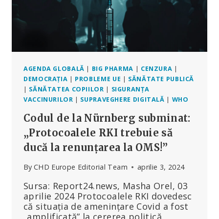
ÎN
SPITALE
AGENDA GLOBALĂ
|
BIG PHARMA
|
CENZURA
|
DEMOCRAȚIA
|
PROBLEME UE
|
SĂNĂTATE PUBLICĂ
|
SĂNĂTATEA COPIILOR
|
SIGURANȚA
VACCINURILOR
|
SUPRAVEGHERE DIGITALĂ
|
WHO
Codul de la Nürnberg subminat:
„Protocoalele RKI trebuie să
ducă la renunțarea la OMS!”
By
CHD Europe Editorial Team
aprilie 3, 2024
Sursa: Report24.news, Masha Orel, 03
aprilie 2024 Protocoalele RKI dovedesc
că situația de amenințare Covid a fost
„amplificată” la cererea politică.