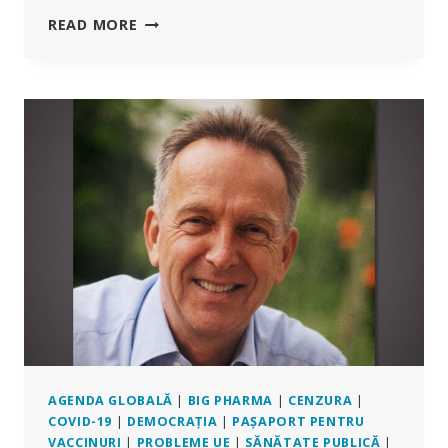
FĂRĂ
READ MORE
GLUMĂ:
GATES,
SOROS,
ZUCKERBERG
&
CO
FINANȚEAZĂ
UN
STARTUP
PENTRU
„VACCINAREA
ÎMPOTRIVA
PÂRȚURILOR
DE
VACĂ”
AGENDA GLOBALĂ
|
BIG PHARMA
|
CENZURA
|
COVID-19
|
DEMOCRAȚIA
|
PAȘAPORT PENTRU
VACCINURI
|
PROBLEME UE
|
SĂNĂTATE PUBLICĂ
|