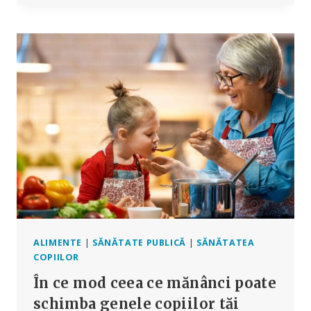
ANALIZE
SERIOASE
ALE
CIFRELOR
ÎN
LOC
DE
REGLAREA
FAPTELOR
ALIMENTE
|
SĂNĂTATE PUBLICĂ
|
SĂNĂTATEA
COPIILOR
În ce mod ceea ce mănânci poate
schimba genele copiilor tăi