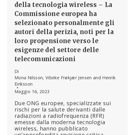
della tecnologia wireless – La
PARTNER
META
Commissione europea ha
HA
selezionato personalmente gli
INDIRIZZATO
I
autori della perizia, noti per la
SUOI
loro propensione verso le
CLIENTI
VERSO
esigenze del settore delle
SITI
telecomunicazioni
DI
ABUSI
Di
SESSUALI
Mona Nilsson, Vibeke Frøkjær Jensen and Henrik
SU
Eiriksson
MINORI
Maggio 16, 2023
Due ONG europee, specializzate sui
rischi per la salute derivanti dalle
radiazioni a radiofrequenza (RFR)
emesse dalla moderna tecnologia
wireless, hanno pubblicato
un’approfondita revisione critica