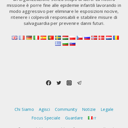
LA
missione è porre fine alle epidemie infantili lavorando in
COMMISSIONE
modo aggressivo per eliminare le esposizioni nocive,
EUROPEA
ritenere i colpevoli responsabili e stabilire misure di
HA
salvaguardia per prevenire danni futuri.
SELEZIONATO
PERSONALMENTE
GLI
AUTORI
DELLA
PERIZIA,
NOTI
PER
LA
LORO
PROPENSIONE
VERSO
LE
ESIGENZE
Chi Siamo
Agisci
Community
Notizie
Legale
DEL
SETTORE
Focus Speciale
Guardare
IT
DELLE