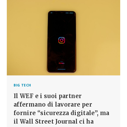
PROFITTI
PER
BIG
TELECOM?
ECCO
COSA
STA
REALMENTE
SPINGENDO
IL
LANCIO
DEL
5G
BIG TECH
Il WEF e i suoi partner
affermano di lavorare per
fornire “sicurezza digitale”, ma
il Wall Street Journal ci ha