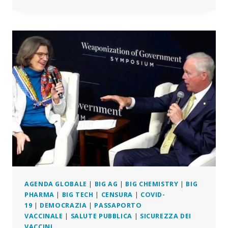
BIO-
LABORATORI
STATUNITENSI
IN
UCRAINA
PER
LA
PRODUZIONE
DI
AGENTI
PATOGENI
AGENDA GLOBALE
|
BIG AG
|
BIG CHEMISTRY
|
BIG
PHARMA
|
BIG TECH
|
CENSURA
|
COVID-
19
|
DEMOCRAZIA
|
PASSAPORTO
VACCINALE
|
SALUTE PUBBLICA
|
SICUREZZA DEI
VACCINI