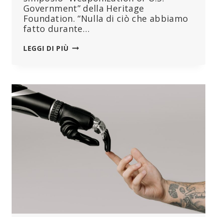
Government” della Heritage
Foundation. “Nulla di ciò che abbiamo
fatto durante…
MARY
LEGGI DI PIÙ
HOLLAND
DELLA
CHD
INTERVISTA
IL
SENATORE
RON
JOHNSON
SUL
COVID,
LA
CENSURA
E
LA
“ÉLITE”
SCIENTIFICA