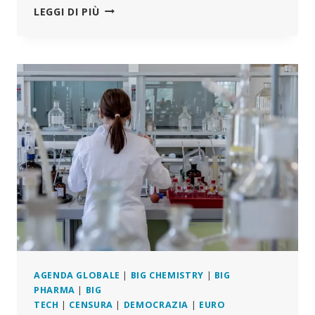
SONO
LEGGI DI PIÙ
TRAPELATI
I
NUOVI
PIANI
DI
SORVEGLIANZA
DELL’UE
AGENDA GLOBALE
|
BIG CHEMISTRY
|
BIG
PHARMA
|
BIG
TECH
|
CENSURA
|
DEMOCRAZIA
|
EURO