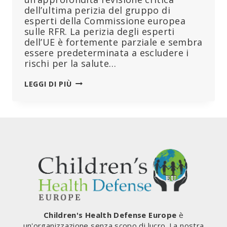
dell’ultima perizia del gruppo di
esperti della Commissione europea
sulle RFR. La perizia degli esperti
dell’UE è fortemente parziale e sembra
essere predeterminata a escludere i
rischi per la salute…
CRITICA
LEGGI DI PIÙ
ALLA
PERIZIA
DELLA
COMMISSIONE
EUROPEA
SULLE
RADIAZIONI
A
RADIOFREQUENZA
DELLA
TECNOLOGIA
WIRELESS
Children's Health Defense Europe
è
–
un'organizzazione senza scopo di lucro. La nostra